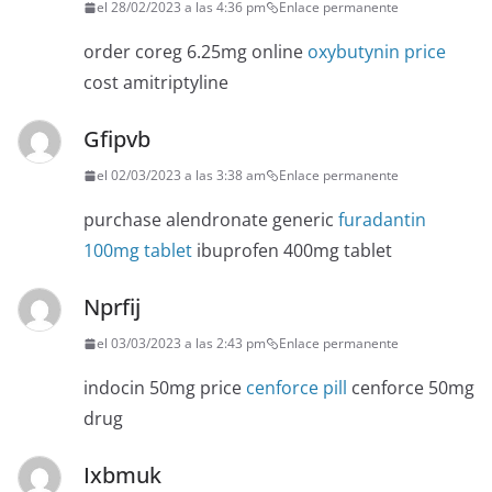
el 28/02/2023 a las 4:36 pm
Enlace permanente
order coreg 6.25mg online
oxybutynin price
cost amitriptyline
Gfipvb
el 02/03/2023 a las 3:38 am
Enlace permanente
purchase alendronate generic
furadantin
100mg tablet
ibuprofen 400mg tablet
Nprfij
el 03/03/2023 a las 2:43 pm
Enlace permanente
indocin 50mg price
cenforce pill
cenforce 50mg
drug
Ixbmuk