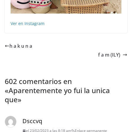
Ver en Instagram
h a k u n a
f a m (ILY) ‍‍‍ ️
602 comentarios en
«
Aparentemente yo fui la unica
que
»
Dsccvq
el 23/02/2023 a las 8:18 am
Enlace permanente