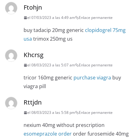
Ftohjn
el 07/03/2023 a las 4:49 am
Enlace permanente
buy tadacip 20mg generic
clopidogrel 75mg
usa
trimox 250mg us
Khcrsg
el 08/03/2023 a las 5:07 am
Enlace permanente
tricor 160mg generic
purchase viagra
buy
viagra pill
Rttjdn
el 08/03/2023 a las 5:58 pm
Enlace permanente
nexium 40mg without prescription
esomeprazole order
order furosemide 40mg