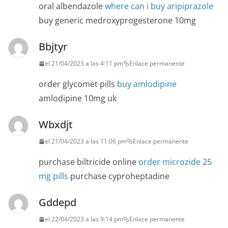
oral albendazole
where can i buy aripiprazole
buy generic medroxyprogesterone 10mg
Bbjtyr
el 21/04/2023 a las 4:11 pm
Enlace permanente
order glycomet pills
buy amlodipine
amlodipine 10mg uk
Wbxdjt
el 21/04/2023 a las 11:06 pm
Enlace permanente
purchase biltricide online
order microzide 25
mg pills
purchase cyproheptadine
Gddepd
el 22/04/2023 a las 9:14 pm
Enlace permanente