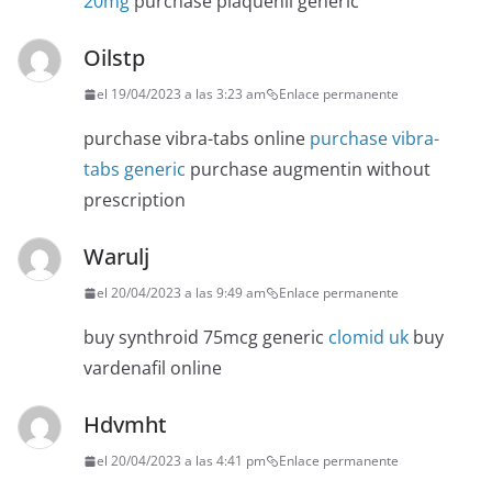
20mg
purchase plaquenil generic
Oilstp
el 19/04/2023 a las 3:23 am
Enlace permanente
purchase vibra-tabs online
purchase vibra-
tabs generic
purchase augmentin without
prescription
Warulj
el 20/04/2023 a las 9:49 am
Enlace permanente
buy synthroid 75mcg generic
clomid uk
buy
vardenafil online
Hdvmht
el 20/04/2023 a las 4:41 pm
Enlace permanente