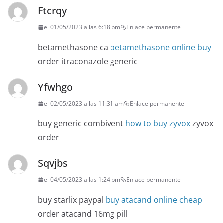
Ftcrqy
el 01/05/2023 a las 6:18 pm
Enlace permanente
betamethasone ca
betamethasone online buy
order itraconazole generic
Yfwhgo
el 02/05/2023 a las 11:31 am
Enlace permanente
buy generic combivent
how to buy zyvox
zyvox
order
Sqvjbs
el 04/05/2023 a las 1:24 pm
Enlace permanente
buy starlix paypal
buy atacand online cheap
order atacand 16mg pill