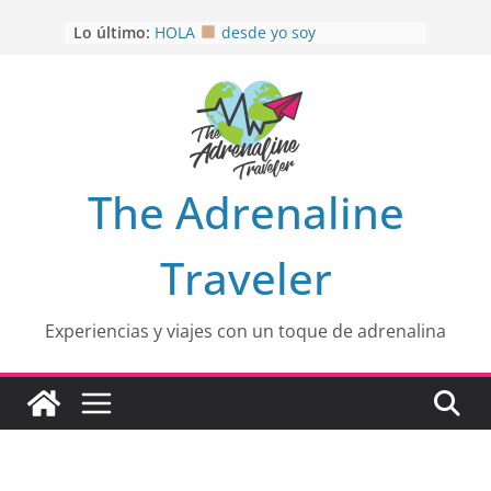
Saltar
Lo último:
HOLA
desde yo soy
al
Aprovechando que Wen tenía que
contenido
venia
EL SENDERO DEL CACAO: Excelente
opción
HOSPEDAJE AL NATURALSHH !!
.
En
OTRA PERSPECTIVA de RÍO EL
The Adrenaline
MULITO!
Traveler
Experiencias y viajes con un toque de adrenalina