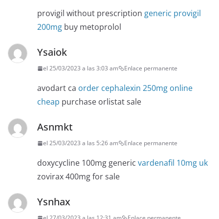
provigil without prescription
generic provigil
200mg
buy metoprolol
Ysaiok
el 25/03/2023 a las 3:03 am
Enlace permanente
avodart ca
order cephalexin 250mg online
cheap
purchase orlistat sale
Asnmkt
el 25/03/2023 a las 5:26 am
Enlace permanente
doxycycline 100mg generic
vardenafil 10mg uk
zovirax 400mg for sale
Ysnhax
el 27/03/2023 a las 12:31 am
Enlace permanente