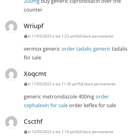
200mg
buy generic ciprofloxacin over the
counter
Wriupf
el 11/05/2023 a las 1:23 am
Enlace permanente
vermox generic
order tadalis generic
tadalis
for sale
Xoqcmt
el 11/05/2023 a las 11:36 pm
Enlace permanente
generic metronidazole 400mg
order
cephalexin for sale
order keflex for sale
Cscthf
el 12/05/2023 a las 1:19 pm
Enlace permanente