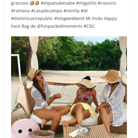
gracioso
#elquesabesabe #migalillo #cousins
#romana #casadecampo #minita #dr
#dominicanrepublic #longweekend Mi lindo Happy
Face Bag de @funpackedmoments #CDC