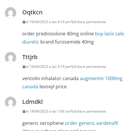
Oqtkcn
el 16/04/2023 a las 4:14 pm
Enlace permanente
order prednisolone 40mg online
buy lasix sale
diuretic
brand furosemide 40mg
Tttjrb
el 16/04/2023 a las 5:19 pm
Enlace permanente
ventolin inhalator canada
augmentin 1000mg
canada
levoxyl price
Ldmdkl
el 18/04/2023 a las 1:06 am
Enlace permanente
generic serophene
order generic vardenafil