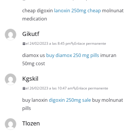
cheap digoxin
lanoxin 250mg cheap
molnunat
medication
Gikutf
el 24/02/2023 a las 8:45 pm
Enlace permanente
diamox us
buy diamox 250 mg pills
imuran
50mg cost
Kgskil
el 26/02/2023 a las 10:47 am
Enlace permanente
buy lanoxin
digoxin 250mg sale
buy molnunat
pills
Tlozen