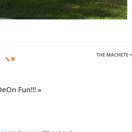
THE MACHETE
eOn Fun!!! ️
»
e