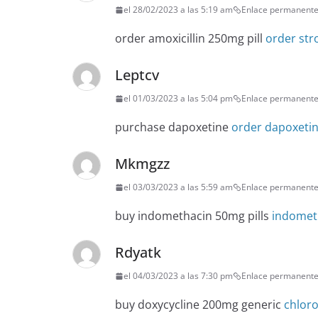
el 28/02/2023 a las 5:19 am
Enlace permanent
order amoxicillin 250mg pill
order str
Leptcv
el 01/03/2023 a las 5:04 pm
Enlace permanent
purchase dapoxetine
order dapoxetin
Mkmgzz
el 03/03/2023 a las 5:59 am
Enlace permanent
buy indomethacin 50mg pills
indomet
Rdyatk
el 04/03/2023 a las 7:30 pm
Enlace permanent
buy doxycycline 200mg generic
chlor