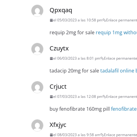
Qpxqaq
el 05/03/2023 a las 10:58 pm
Enlace permanen
requip 2mg for sale
requip 1mg withou
Czuytx
el 06/03/2023 a las 8:01 pm
Enlace permanent
tadacip 20mg for sale
tadalafil online
Crjuct
el 07/03/2023 a las 12:08 pm
Enlace permanen
buy fenofibrate 160mg pill
fenofibrate
Xfxjyc
el 08/03/2023 a las 9:58 am
Enlace permanent