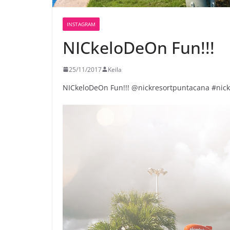
INSTAGRAM
NICkeloDeOn Fun!!! ️
25/11/2017
Keila
NICkeloDeOn Fun!!! ️@nickresortpuntacana #nick