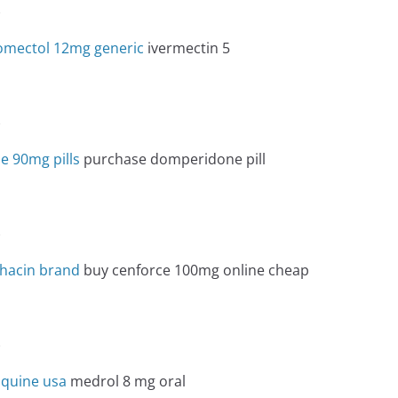
e
omectol 12mg generic
ivermectin 5
e
e 90mg pills
purchase domperidone pill
e
hacin brand
buy cenforce 100mg online cheap
e
oquine usa
medrol 8 mg oral