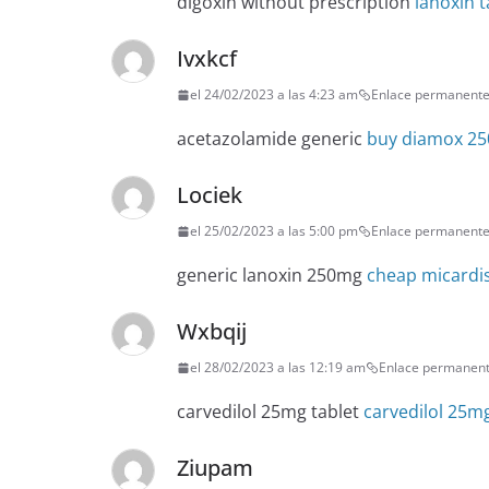
digoxin without prescription
lanoxin t
Ivxkcf
el 24/02/2023 a las 4:23 am
Enlace permanent
acetazolamide generic
buy diamox 25
Lociek
el 25/02/2023 a las 5:00 pm
Enlace permanent
generic lanoxin 250mg
cheap micardi
Wxbqij
el 28/02/2023 a las 12:19 am
Enlace permanen
carvedilol 25mg tablet
carvedilol 25m
Ziupam