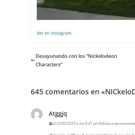
Ver en Instagram
Desayunando con los “Nickelodeon
Characters”
645 comentarios en «
NICkeloD
Atggjq
el 22/02/2023 a las 6:41 pm
Enlace permanent