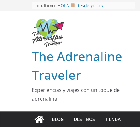
Saltar
Lo último:
HOLA
desde yo soy
Aprovechando que Wen tenía que
al
venia
contenido
EL SENDERO DEL CACAO: Excelente
opción
HOSPEDAJE AL NATURALSHH !!
.
En
OTRA PERSPECTIVA de RÍO EL
The Adrenaline
MULITO!
Traveler
Experiencias y viajes con un toque de
adrenalina
BLOG
DESTINOS
TIENDA