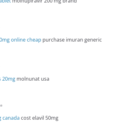
ablet
molnupiravir 200 mg brand
e
0mg online cheap
purchase imuran generic
e
s 20mg
molnunat usa
te
g canada
cost elavil 50mg