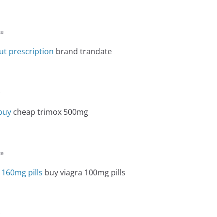
te
t prescription
brand trandate
e
 buy
cheap trimox 500mg
te
 160mg pills
buy viagra 100mg pills
e