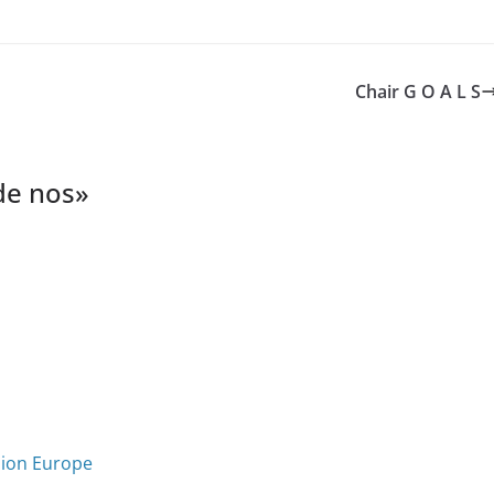
Chair G O A L S
de nos
»
sion Europe