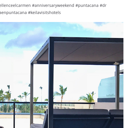
cellenceelcarmen #anniversaryweekend #puntacana #dr
laenpuntacana #keilavisitshotels
R
d
ví