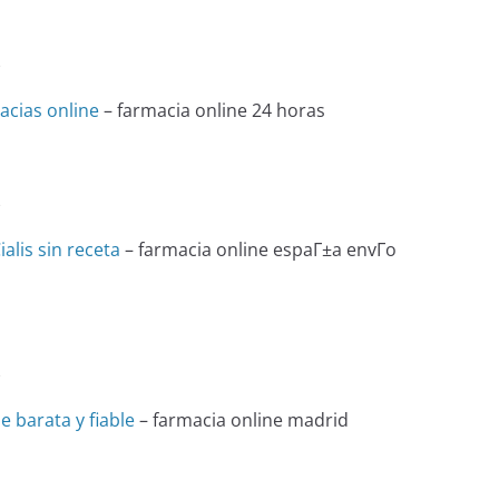
e
acias online
– farmacia online 24 horas
e
alis sin receta
– farmacia online espaГ±a envГ­o
e
e barata y fiable
– farmacia online madrid