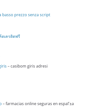
a basso prezzo senza script
ค้ดเครดิตฟรี
e
iris
– casibom giris adresi
e
o
– farmacias online seguras en espaГ±a