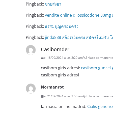
Pingback:
ขายส่งยา
Pingback:
vendite online di ossicodone 80mg 
Pingback:
ธรรมนูญครอบครัว
Pingback:
jinda888 สล็อตเว็บตรง สมัครใหม่รับ โ
Casibomder
el 18/09/2024 a las 3:29 am
Enlace permanent
casibom giris adresi:
casibom guncel g
casibom giris adresi
Normanrot
el 21/09/2024 a las 2:50 am
Enlace permanent
farmacia online madrid:
Cialis generic