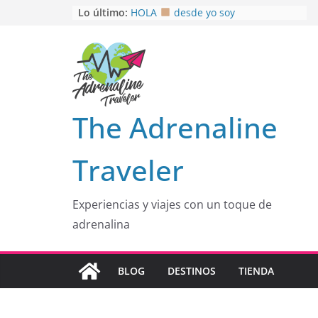
Saltar
Lo último:
HOLA
desde yo soy
Aprovechando que Wen tenía que
al
venia
contenido
EL SENDERO DEL CACAO: Excelente
opción
HOSPEDAJE AL NATURALSHH !!
.
En
OTRA PERSPECTIVA de RÍO EL
The Adrenaline
MULITO!
Traveler
Experiencias y viajes con un toque de
adrenalina
BLOG
DESTINOS
TIENDA