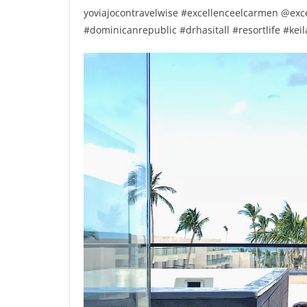
yoviajocontravelwise #excellenceelcarmen @ex
#dominicanrepublic #drhasitall #resortlife #kei