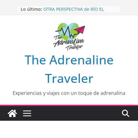
Saltar
Lo último:
OTRA PERSPECTIVA de RÍO EL
al
MULITO!
contenido
HOLA
desde yo soy
Aprovechando que Wen tenía que
venia
EL SENDERO DEL CACAO: Excelente
opción
HOSPEDAJE AL NATURALSHH !!
.
The Adrenaline
En
Traveler
Experiencias y viajes con un toque de adrenalina