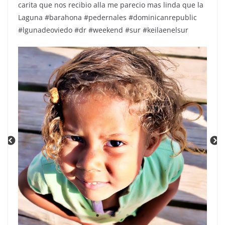
carita que nos recibio alla me parecio mas linda que la
Laguna #barahona #pedernales #dominicanrepublic
#lgunadeoviedo #dr #weekend #sur #keilaenelsur