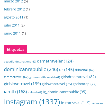
marzo 2012
(5)
febrero 2012
(1)
agosto 2011
(1)
julio 2011
(2)
junio 2011
(1)
Etiquetas
dametraveler
(124)
beautifuldestinations
(42)
dominicanrepublic
(246)
dr
(145)
drhasitall
(62)
girlsdreamtravel
(82)
femmetravel
(62)
girlaroundtheworld
(41)
girlslovetravel
(139)
girlswhotravel
(75)
godomrep
(77)
iamtb
(168)
ig_dominicanrepublic
(95)
iceland
(44)
Instagram
(1337)
instatravel
(115)
keilaeats