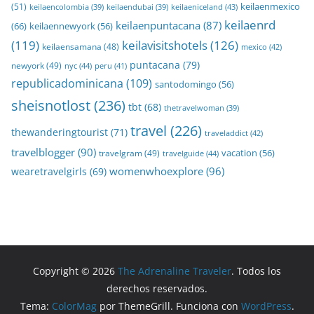
keilaenmexico
(51)
keilaeniceland
(43)
keilaencolombia
(39)
keilaendubai
(39)
keilaenrd
keilaenpuntacana
(87)
(66)
keilaennewyork
(56)
(119)
keilavisitshotels
(126)
keilaensamana
(48)
mexico
(42)
puntacana
(79)
newyork
(49)
nyc
(44)
peru
(41)
republicadominicana
(109)
santodomingo
(56)
sheisnotlost
(236)
tbt
(68)
thetravelwoman
(39)
travel
(226)
thewanderingtourist
(71)
traveladdict
(42)
travelblogger
(90)
travelgram
(49)
vacation
(56)
travelguide
(44)
womenwhoexplore
(96)
wearetravelgirls
(69)
Copyright © 2026
The Adrenaline Traveler
. Todos los
derechos reservados.
Tema:
ColorMag
por ThemeGrill. Funciona con
WordPress
.