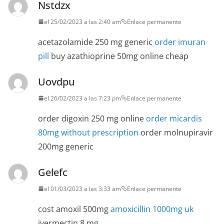
Nstdzx
el 25/02/2023 a las 2:40 am
Enlace permanente
acetazolamide 250 mg generic
order imuran
pill
buy azathioprine 50mg online cheap
Uovdpu
el 26/02/2023 a las 7:23 pm
Enlace permanente
order digoxin 250 mg online
order micardis
80mg without prescription
order molnupiravir
200mg generic
Gelefc
el 01/03/2023 a las 3:33 am
Enlace permanente
cost amoxil 500mg
amoxicillin 1000mg uk
ivermectin 8 mg