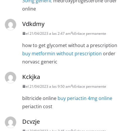
30mg generic
medroxyprogesterone order
online
Vdkdmy
el 21/04/2023 a las 2:47 am
Enlace permanente
how to get glycomet without a prescription
buy metformin without prescription
order
norvasc generic
Kckjka
el 21/04/2023 a las 9:50 am
Enlace permanente
biltricide online
buy periactin 4mg online
periactin cost
Dcvzje