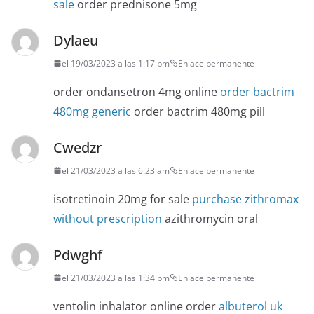
sale
order prednisone 5mg
Dylaeu
el 19/03/2023 a las 1:17 pm
Enlace permanente
order ondansetron 4mg online
order bactrim
480mg generic
order bactrim 480mg pill
Cwedzr
el 21/03/2023 a las 6:23 am
Enlace permanente
isotretinoin 20mg for sale
purchase zithromax
without prescription
azithromycin oral
Pdwghf
el 21/03/2023 a las 1:34 pm
Enlace permanente
ventolin inhalator online order
albuterol uk