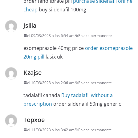
order fenofibrate pill
purchase sildenafil online
cheap
buy sildenafil 100mg
Jsilla
el 09/03/2023 a las 6:54 am
Enlace permanente
esomeprazole 40mg price
order esomeprazole
20mg pill
lasix uk
Kzajse
el 10/03/2023 a las 2:06 am
Enlace permanente
tadalafil canada
Buy tadalafil without a
prescription
order sildenafil 50mg generic
Topxoe
el 11/03/2023 a las 3:42 am
Enlace permanente