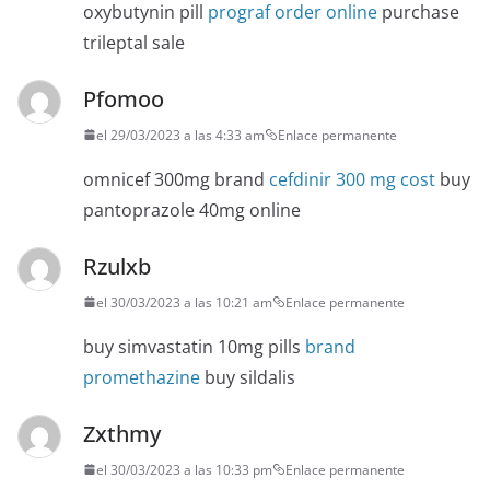
oxybutynin pill
prograf order online
purchase
trileptal sale
Pfomoo
el 29/03/2023 a las 4:33 am
Enlace permanente
omnicef 300mg brand
cefdinir 300 mg cost
buy
pantoprazole 40mg online
Rzulxb
el 30/03/2023 a las 10:21 am
Enlace permanente
buy simvastatin 10mg pills
brand
promethazine
buy sildalis
Zxthmy
el 30/03/2023 a las 10:33 pm
Enlace permanente