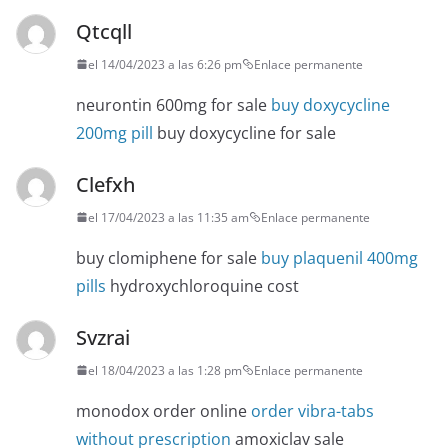
Qtcqll
el 14/04/2023 a las 6:26 pm
Enlace permanente
neurontin 600mg for sale
buy doxycycline
200mg pill
buy doxycycline for sale
Clefxh
el 17/04/2023 a las 11:35 am
Enlace permanente
buy clomiphene for sale
buy plaquenil 400mg
pills
hydroxychloroquine cost
Svzrai
el 18/04/2023 a las 1:28 pm
Enlace permanente
monodox order online
order vibra-tabs
without prescription
amoxiclav sale