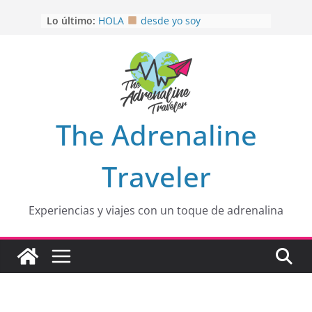
Saltar
OTRA PERSPECTIVA de RÍO EL
Lo último:
al
MULITO!
HOLA
desde yo soy
contenido
Aprovechando que Wen tenía que
venia
EL SENDERO DEL CACAO: Excelente
opción
HOSPEDAJE AL NATURALSHH !!
.
The Adrenaline
En
Traveler
Experiencias y viajes con un toque de adrenalina