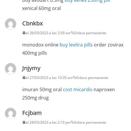
xenical 60mg oral
Cbnkbx
el 26/03/2023 a las 3:59 am
Enlace permanente
monodox online
buy levitra pills
order zovirax
400mg pills
Jnjymy
el 27/03/2023 a las 10:35 am
Enlace permanente
imuran 50mg oral
cost micardis
naproxen
250mg drug
Fcjbam
el 28/03/2023 a las 2:10 pm
Enlace permanente