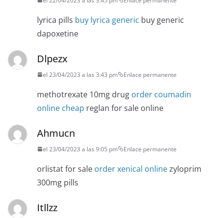
el 22/04/2023 a las 3:45 pm
Enlace permanente
lyrica pills
buy lyrica generic
buy generic
dapoxetine
Dlpezx
el 23/04/2023 a las 3:43 pm
Enlace permanente
methotrexate 10mg drug
order coumadin
online cheap
reglan for sale online
Ahmucn
el 23/04/2023 a las 9:05 pm
Enlace permanente
orlistat for sale
order xenical online
zyloprim
300mg pills
Itllzz