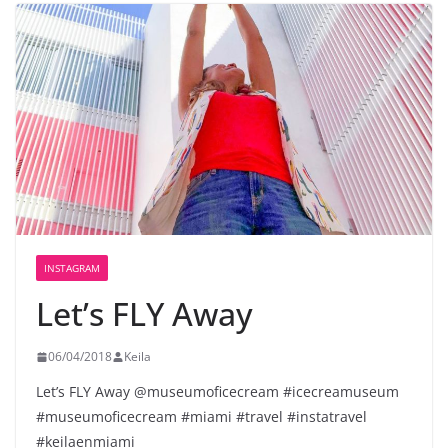
INSTAGRAM
Let’s FLY Away
06/04/2018
Keila
Let’s FLY Away @museumoficecream #icecreamuseum
#museumoficecream #miami #travel #instatravel
#keilaenmiami