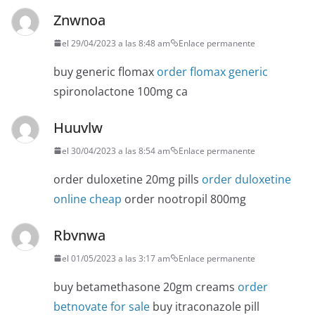
Znwnoa
el 29/04/2023 a las 8:48 am
Enlace permanente
buy generic flomax
order flomax generic
spironolactone 100mg ca
Huuvlw
el 30/04/2023 a las 8:54 am
Enlace permanente
order duloxetine 20mg pills
order duloxetine
online cheap
order nootropil 800mg
Rbvnwa
el 01/05/2023 a las 3:17 am
Enlace permanente
buy betamethasone 20gm creams
order
betnovate for sale
buy itraconazole pill