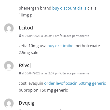
phenergan brand
buy discount cialis
cialis
10mg pill
Lcitod
el 04/04/2023 a las 3:44 am
Enlace permanente
zetia 10mg usa
buy ezetimibe
methotrexate
2.5mg sale
Fzivcj
el 05/04/2023 a las 2:07 pm
Enlace permanente
cost levaquin
order levofloxacin 500mg generic
bupropion 150 mg generic
Dvqeig