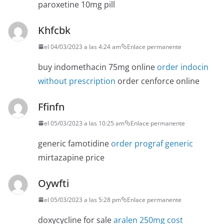
paroxetine 10mg pill
Khfcbk
el 04/03/2023 a las 4:24 am
Enlace permanente
buy indomethacin 75mg online
order indocin
without prescription
order cenforce online
Ffinfn
el 05/03/2023 a las 10:25 am
Enlace permanente
generic famotidine
order prograf generic
mirtazapine price
Oywfti
el 05/03/2023 a las 5:28 pm
Enlace permanente
doxycycline for sale
aralen 250mg cost