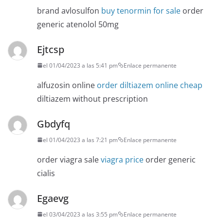
brand avlosulfon
buy tenormin for sale
order
generic atenolol 50mg
Ejtcsp
el 01/04/2023 a las 5:41 pm
Enlace permanente
alfuzosin online
order diltiazem online cheap
diltiazem without prescription
Gbdyfq
el 01/04/2023 a las 7:21 pm
Enlace permanente
order viagra sale
viagra price
order generic
cialis
Egaevg
el 03/04/2023 a las 3:55 pm
Enlace permanente