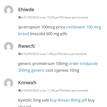
Ehiwde
el 01/05/2023 a las 10:54 pm
Enlace permanente
ipratropium 100mcg price
combivent 100 mcg
brand
linezolid 600 mg pills
Rwwcfc
el 02/05/2023 a las 1:48 pm
Enlace permanente
generic prometrium 100mg
order tinidazole
300mg generic
cost zyprexa 10mg
Knnwxh
el 03/05/2023 a las 11:34 pm
Enlace permanente
bystolic 5mg sale
buy diovan 80mg pill
buy
clozaril