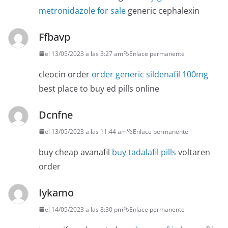
metronidazole for sale
generic cephalexin
Ffbavp
el 13/05/2023 a las 3:27 am
Enlace permanente
cleocin order
order generic sildenafil 100mg
best place to buy ed pills online
Dcnfne
el 13/05/2023 a las 11:44 am
Enlace permanente
buy cheap avanafil
buy tadalafil pills
voltaren
order
Iykamo
el 14/05/2023 a las 8:30 pm
Enlace permanente