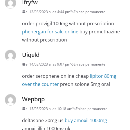
Ifryfw
el 13/03/2023 a las 4:44 pm
Enlace permanente
order provigil 100mg without prescription
phenergan for sale online
buy promethazine
without prescription
Uiqeld
el 14/03/2023 a las 9:07 pm
Enlace permanente
order serophene online cheap
lipitor 80mg
over the counter
prednisolone 5mg oral
Wepbqp
el 15/03/2023 a las 10:18 am
Enlace permanente
deltasone 20mg us
buy amoxil 1000mg
amoxicillin 1000mg uk