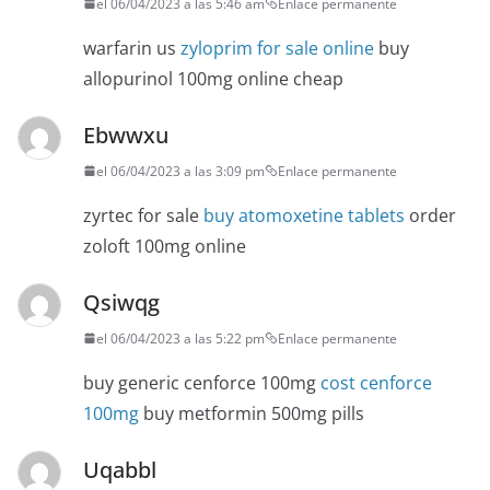
el 06/04/2023 a las 5:46 am
Enlace permanente
warfarin us
zyloprim for sale online
buy
allopurinol 100mg online cheap
Ebwwxu
el 06/04/2023 a las 3:09 pm
Enlace permanente
zyrtec for sale
buy atomoxetine tablets
order
zoloft 100mg online
Qsiwqg
el 06/04/2023 a las 5:22 pm
Enlace permanente
buy generic cenforce 100mg
cost cenforce
100mg
buy metformin 500mg pills
Uqabbl