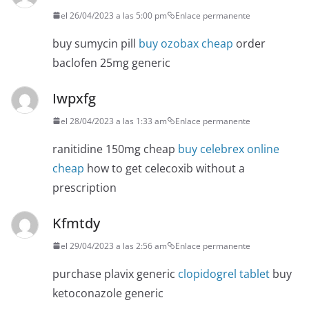
el 26/04/2023 a las 5:00 pm
Enlace permanente
buy sumycin pill
buy ozobax cheap
order
baclofen 25mg generic
Iwpxfg
el 28/04/2023 a las 1:33 am
Enlace permanente
ranitidine 150mg cheap
buy celebrex online
cheap
how to get celecoxib without a
prescription
Kfmtdy
el 29/04/2023 a las 2:56 am
Enlace permanente
purchase plavix generic
clopidogrel tablet
buy
ketoconazole generic