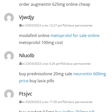
order augmentin 625mg online cheap
Vjwdjy
el 23/03/2023 a las 12:27 pm
Enlace permanente
modafinil online
metoprolol for sale online
metoprolol 100mg cost
Nluolb
el 23/03/2023 a las 5:26 pm
Enlace permanente
buy prednisolone 20mg sale
neurontin 600mg
price
buy lasix pills
Ftsjvc
el 25/03/2023 a las 11:50 am
Enlace permanente
buy avodart 0.5mg
buy keflex 250mg pill