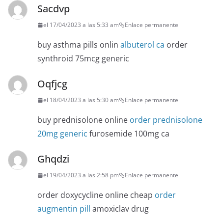
Sacdvp
el 17/04/2023 a las 5:33 am
Enlace permanente
buy asthma pills onlin
albuterol ca
order
synthroid 75mcg generic
Oqfjcg
el 18/04/2023 a las 5:30 am
Enlace permanente
buy prednisolone online
order prednisolone
20mg generic
furosemide 100mg ca
Ghqdzi
el 19/04/2023 a las 2:58 pm
Enlace permanente
order doxycycline online cheap
order
augmentin pill
amoxiclav drug