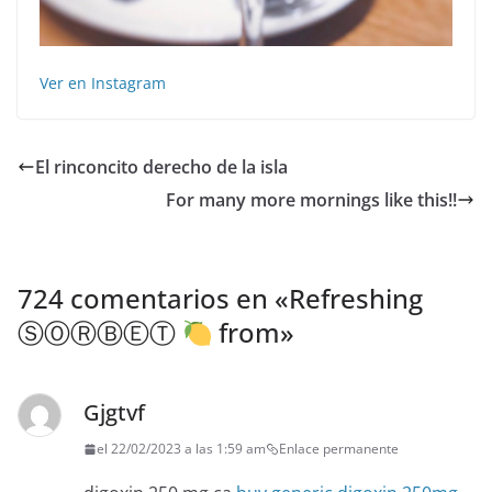
Ver en Instagram
El rinconcito derecho de la isla
For many more mornings like this!!
724 comentarios en «
Refreshing
ⓈⓄⓇⒷⒺⓉ
from
»
Gjgtvf
el 22/02/2023 a las 1:59 am
Enlace permanente