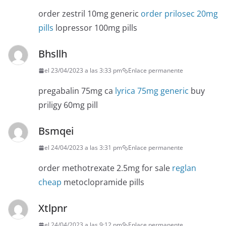
order zestril 10mg generic
order prilosec 20mg
pills
lopressor 100mg pills
Bhsllh
el 23/04/2023 a las 3:33 pm
Enlace permanente
pregabalin 75mg ca
lyrica 75mg generic
buy
priligy 60mg pill
Bsmqei
el 24/04/2023 a las 3:31 pm
Enlace permanente
order methotrexate 2.5mg for sale
reglan
cheap
metoclopramide pills
Xtlpnr
el 24/04/2023 a las 9:12 pm
Enlace permanente