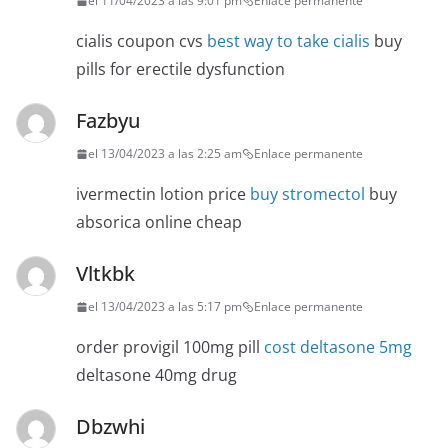
el 11/04/2023 a las 9:01 pm
Enlace permanente
cialis coupon cvs
best way to take cialis
buy
pills for erectile dysfunction
Fazbyu
el 13/04/2023 a las 2:25 am
Enlace permanente
ivermectin lotion price
buy stromectol
buy
absorica online cheap
Vltkbk
el 13/04/2023 a las 5:17 pm
Enlace permanente
order provigil 100mg pill
cost deltasone 5mg
deltasone 40mg drug
Dbzwhi