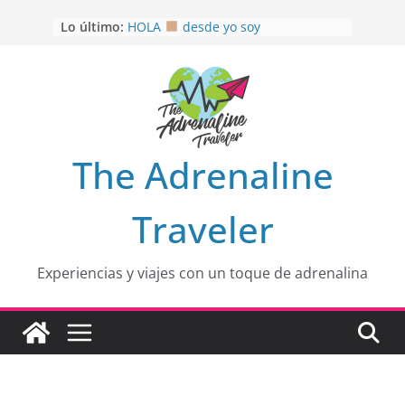
Saltar
Lo último:
HOLA
desde yo soy
al
Aprovechando que Wen tenía que
contenido
venia
EL SENDERO DEL CACAO: Excelente
opción
HOSPEDAJE AL NATURALSHH !!
.
En
OTRA PERSPECTIVA de RÍO EL
The Adrenaline
MULITO!
Traveler
Experiencias y viajes con un toque de adrenalina