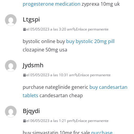
progesterone medication
zyprexa 10mg uk
Ltgspi
el 05/05/2023 a las 3:20 am
Enlace permanente
bystolic online buy
buy bystolic 20mg pill
clozapine 50mg usa
Jydsmh
el 05/05/2023 a las 10:31 am
Enlace permanente
purchase nateglinide generic
buy candesartan
tablets
candesartan cheap
Bjqydi
el 06/05/2023 a las 1:21 pm
Enlace permanente
buy simvastatin 10mg for sale
purchase