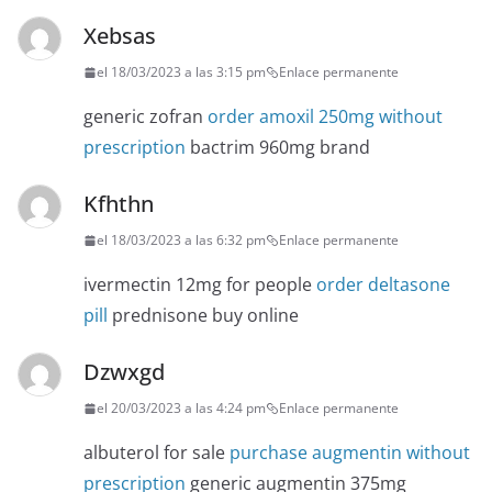
Xebsas
el 18/03/2023 a las 3:15 pm
Enlace permanente
generic zofran
order amoxil 250mg without
prescription
bactrim 960mg brand
Kfhthn
el 18/03/2023 a las 6:32 pm
Enlace permanente
ivermectin 12mg for people
order deltasone
pill
prednisone buy online
Dzwxgd
el 20/03/2023 a las 4:24 pm
Enlace permanente
albuterol for sale
purchase augmentin without
prescription
generic augmentin 375mg