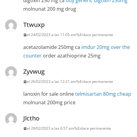
digoxin 250 mg ca
buy generic digoxin 250mg
molnunat 200 mg drug
Ttwuxp
el 24/02/2023 a las 11:05 am
Enlace permanente
acetazolamide 250mg ca
imdur 20mg over the
counter
order azathioprine 25mg
Zyvwug
el 26/02/2023 a las 12:21 am
Enlace permanente
lanoxin for sale online
telmisartan 80mg cheap
molnunat 200mg price
Jlctho
el 28/02/2023 a las 6:57 am
Enlace permanente