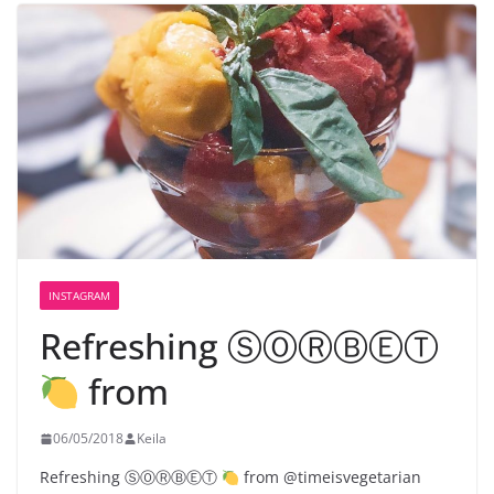
INSTAGRAM
Refreshing ⓈⓄⓇⒷⒺⓉ
from
06/05/2018
Keila
Refreshing ⓈⓄⓇⒷⒺⓉ
from @timeisvegetarian