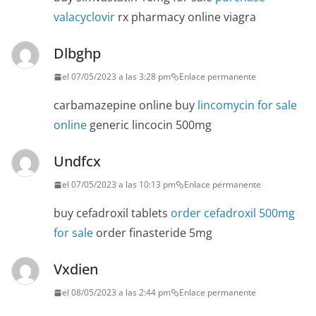
valacyclovir
rx pharmacy online viagra
Dlbghp
el 07/05/2023 a las 3:28 pm
Enlace permanente
carbamazepine online buy
lincomycin for sale
online
generic lincocin 500mg
Undfcx
el 07/05/2023 a las 10:13 pm
Enlace permanente
buy cefadroxil tablets
order cefadroxil 500mg
for sale
order finasteride 5mg
Vxdien
el 08/05/2023 a las 2:44 pm
Enlace permanente