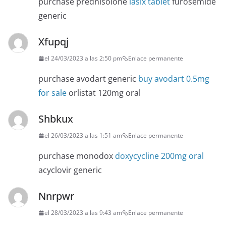
purchase prednisolone
lasix tablet
furosemide
generic
Xfupqj
el 24/03/2023 a las 2:50 pm
Enlace permanente
purchase avodart generic
buy avodart 0.5mg
for sale
orlistat 120mg oral
Shbkux
el 26/03/2023 a las 1:51 am
Enlace permanente
purchase monodox
doxycycline 200mg oral
acyclovir generic
Nnrpwr
el 28/03/2023 a las 9:43 am
Enlace permanente