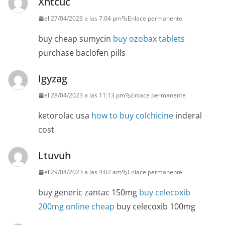
Xhtcuc
el 27/04/2023 a las 7:04 pm
Enlace permanente
buy cheap sumycin
buy ozobax tablets
purchase baclofen pills
Igyzag
el 28/04/2023 a las 11:13 pm
Enlace permanente
ketorolac usa
how to buy colchicine
inderal
cost
Ltuvuh
el 29/04/2023 a las 4:02 am
Enlace permanente
buy generic zantac 150mg
buy celecoxib
200mg online cheap
buy celecoxib 100mg