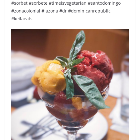
#sorbet #sorbete #timeisvegetarian #santodomingo
#zonacolonial #lazona #dr #dominicanrepublic
#keilaeats