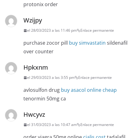
protonix order
Wzijpy
el 28/03/2023 a las 11:46 pm
Enlace permanente
purchase zocor pill
buy simvastatin
sildenafil
over counter
Hpkxnm
el 29/03/2023 a las 3:55 pm
Enlace permanente
avlosulfon drug
buy asacol online cheap
tenormin 50mg ca
Hwcyvz
el 31/03/2023 a las 10:47 am
Enlace permanente
order viagra 50mg online
cialis cost
tadalafil