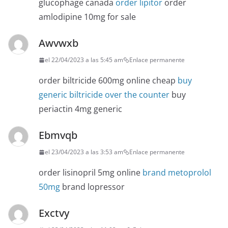
glucophage canada
order lipitor
order
amlodipine 10mg for sale
Awvwxb
el 22/04/2023 a las 5:45 am
Enlace permanente
order biltricide 600mg online cheap
buy
generic biltricide over the counter
buy
periactin 4mg generic
Ebmvqb
el 23/04/2023 a las 3:53 am
Enlace permanente
order lisinopril 5mg online
brand metoprolol
50mg
brand lopressor
Exctvy