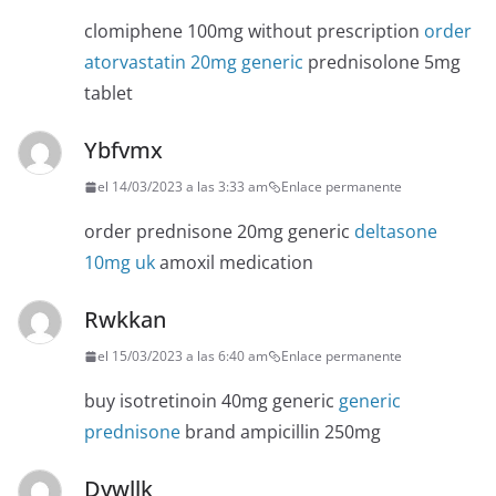
clomiphene 100mg without prescription
order
atorvastatin 20mg generic
prednisolone 5mg
tablet
Ybfvmx
el 14/03/2023 a las 3:33 am
Enlace permanente
order prednisone 20mg generic
deltasone
10mg uk
amoxil medication
Rwkkan
el 15/03/2023 a las 6:40 am
Enlace permanente
buy isotretinoin 40mg generic
generic
prednisone
brand ampicillin 250mg
Dywllk