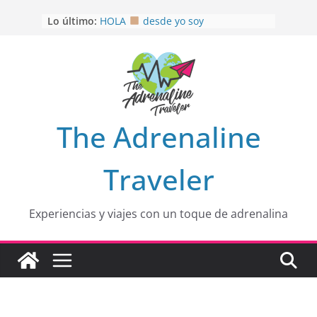
Saltar
Lo último:
HOLA
desde yo soy
al
Aprovechando que Wen tenía que
contenido
venia
EL SENDERO DEL CACAO: Excelente
opción
HOSPEDAJE AL NATURALSHH !!
.
En
OTRA PERSPECTIVA de RÍO EL
The Adrenaline
MULITO!
Traveler
Experiencias y viajes con un toque de adrenalina