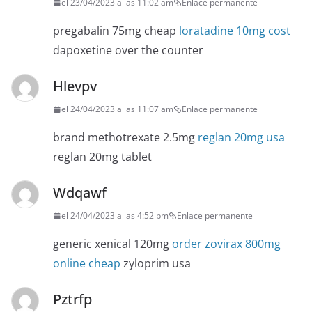
el 23/04/2023 a las 11:02 am
Enlace permanente
pregabalin 75mg cheap
loratadine 10mg cost
dapoxetine over the counter
Hlevpv
el 24/04/2023 a las 11:07 am
Enlace permanente
brand methotrexate 2.5mg
reglan 20mg usa
reglan 20mg tablet
Wdqawf
el 24/04/2023 a las 4:52 pm
Enlace permanente
generic xenical 120mg
order zovirax 800mg
online cheap
zyloprim usa
Pztrfp