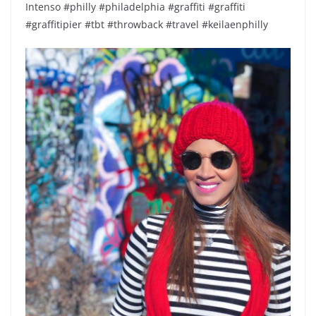
Intenso #philly #philadelphia #graffiti #graffiti
#graffitipier #tbt #throwback #travel #keilaenphilly