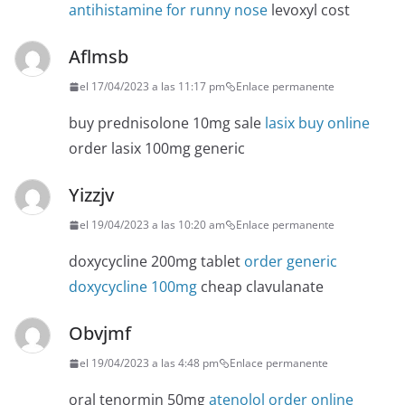
antihistamine for runny nose
levoxyl cost
Aflmsb
el 17/04/2023 a las 11:17 pm
Enlace permanente
buy prednisolone 10mg sale
lasix buy online
order lasix 100mg generic
Yizzjv
el 19/04/2023 a las 10:20 am
Enlace permanente
doxycycline 200mg tablet
order generic
doxycycline 100mg
cheap clavulanate
Obvjmf
el 19/04/2023 a las 4:48 pm
Enlace permanente
oral tenormin 50mg
atenolol order online