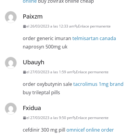
online
buy zovirax online cheap
Paixzm
el 26/03/2023 a las 12:33 am
Enlace permanente
order generic imuran
telmisartan canada
naprosyn 500mg uk
Ubauyh
el 27/03/2023 a las 1:59 am
Enlace permanente
order oxybutynin sale
tacrolimus 1mg brand
buy trileptal pills
Fxidua
el 27/03/2023 a las 9:50 pm
Enlace permanente
cefdinir 300 mg pill
omnicef online order