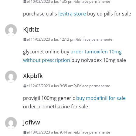
el 10/03/2023 a las 1:35 pm
Enlace permanente
purchase cialis
levitra store
buy ed pills for sale
Kjdtlz
el 11/03/2023 a las 12:12 pm
Enlace permanente
glycomet online buy
order tamoxifen 10mg
without prescription
buy nolvadex 10mg sale
Xkpbfk
el 12/03/2023 a las 9:35 am
Enlace permanente
provigil 100mg generic
buy modafinil for sale
order promethazine for sale
Joflvw
el 13/03/2023 a las 9:44 am
Enlace permanente