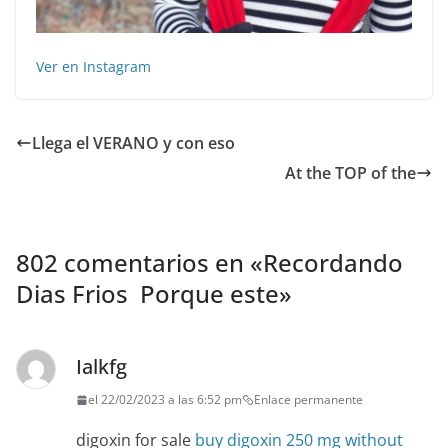
Ver en Instagram
Llega el VERANO y con eso
At the TOP of the
802 comentarios en «
Recordando
Dias Frios ️ ️Porque este
»
Ialkfg
el 22/02/2023 a las 6:52 pm
Enlace permanente
digoxin for sale
buy digoxin 250 mg without