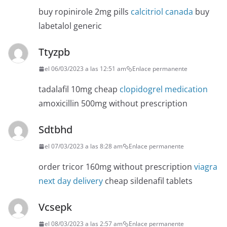
buy ropinirole 2mg pills
calcitriol canada
buy
labetalol generic
Ttyzpb
el 06/03/2023 a las 12:51 am
Enlace permanente
tadalafil 10mg cheap
clopidogrel medication
amoxicillin 500mg without prescription
Sdtbhd
el 07/03/2023 a las 8:28 am
Enlace permanente
order tricor 160mg without prescription
viagra
next day delivery
cheap sildenafil tablets
Vcsepk
el 08/03/2023 a las 2:57 am
Enlace permanente