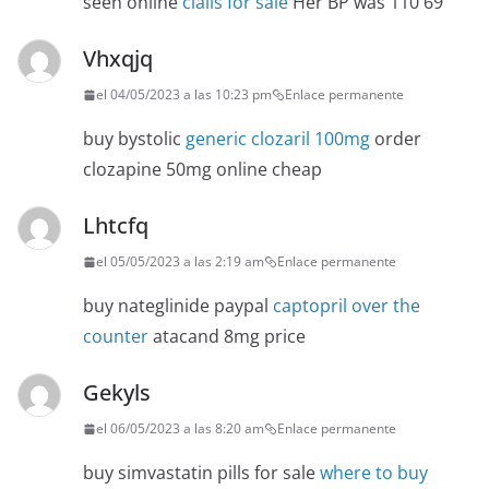
seen online
cialis for sale
Her BP was 110 69
Vhxqjq
el 04/05/2023 a las 10:23 pm
Enlace permanente
buy bystolic
generic clozaril 100mg
order
clozapine 50mg online cheap
Lhtcfq
el 05/05/2023 a las 2:19 am
Enlace permanente
buy nateglinide paypal
captopril over the
counter
atacand 8mg price
Gekyls
el 06/05/2023 a las 8:20 am
Enlace permanente
buy simvastatin pills for sale
where to buy