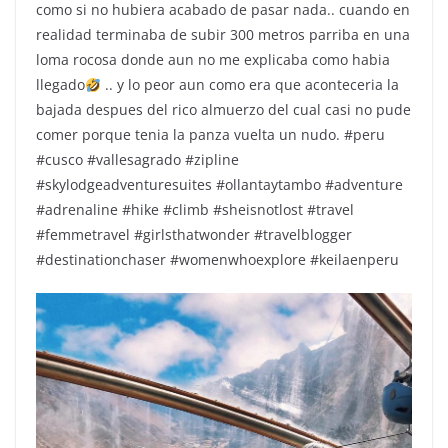
como si no hubiera acabado de pasar nada.. cuando en
realidad terminaba de subir 300 metros parriba en una
loma rocosa donde aun no me explicaba como habia
llegado
.. y lo peor aun como era que aconteceria la
bajada despues del rico almuerzo del cual casi no pude
comer porque tenia la panza vuelta un nudo. #peru
#cusco #vallesagrado #zipline
#skylodgeadventuresuites #ollantaytambo #adventure
#adrenaline #hike #climb #sheisnotlost #travel
#femmetravel #girlsthatwonder #travelblogger
#destinationchaser #womenwhoexplore #keilaenperu