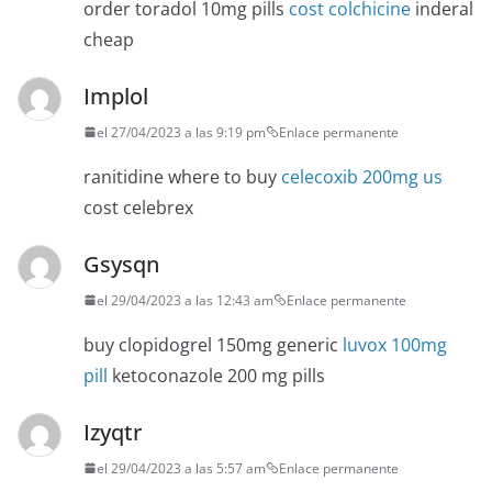
order toradol 10mg pills
cost colchicine
inderal
cheap
Implol
el 27/04/2023 a las 9:19 pm
Enlace permanente
ranitidine where to buy
celecoxib 200mg us
cost celebrex
Gsysqn
el 29/04/2023 a las 12:43 am
Enlace permanente
buy clopidogrel 150mg generic
luvox 100mg
pill
ketoconazole 200 mg pills
Izyqtr
el 29/04/2023 a las 5:57 am
Enlace permanente