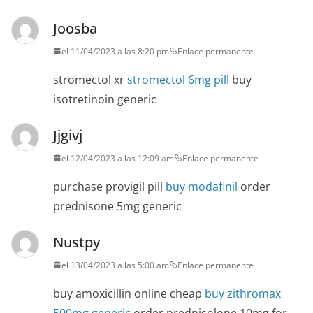
Joosba
el 11/04/2023 a las 8:20 pm
Enlace permanente
stromectol xr
stromectol 6mg pill
buy
isotretinoin generic
Jjgivj
el 12/04/2023 a las 12:09 am
Enlace permanente
purchase provigil pill
buy modafinil
order
prednisone 5mg generic
Nustpy
el 13/04/2023 a las 5:00 am
Enlace permanente
buy amoxicillin online cheap
buy zithromax
500mg generic
order prednisolone 10mg for