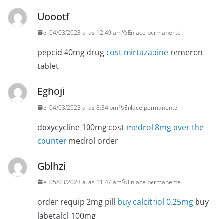
Uoootf
el 04/03/2023 a las 12:49 am
Enlace permanente
pepcid 40mg drug
cost mirtazapine
remeron
tablet
Eghoji
el 04/03/2023 a las 8:34 pm
Enlace permanente
doxycycline 100mg cost
medrol 8mg over the
counter
medrol order
Gblhzi
el 05/03/2023 a las 11:47 am
Enlace permanente
order requip 2mg pill
buy calcitriol 0.25mg
buy
labetalol 100mg