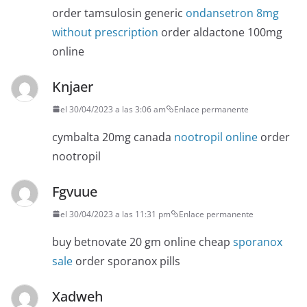
order tamsulosin generic
ondansetron 8mg
without prescription
order aldactone 100mg
online
Knjaer
el 30/04/2023 a las 3:06 am
Enlace permanente
cymbalta 20mg canada
nootropil online
order
nootropil
Fgvuue
el 30/04/2023 a las 11:31 pm
Enlace permanente
buy betnovate 20 gm online cheap
sporanox
sale
order sporanox pills
Xadweh