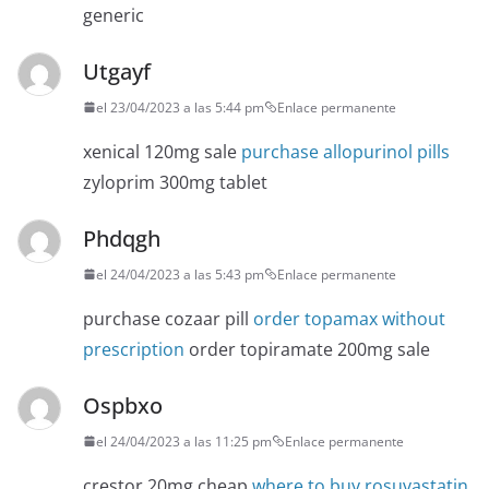
generic
Utgayf
el 23/04/2023 a las 5:44 pm
Enlace permanente
xenical 120mg sale
purchase allopurinol pills
zyloprim 300mg tablet
Phdqgh
el 24/04/2023 a las 5:43 pm
Enlace permanente
purchase cozaar pill
order topamax without
prescription
order topiramate 200mg sale
Ospbxo
el 24/04/2023 a las 11:25 pm
Enlace permanente
crestor 20mg cheap
where to buy rosuvastatin