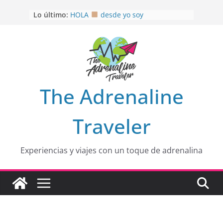
OTRA PERSPECTIVA de RÍO EL
Saltar
Lo último:
MULITO!
al
HOLA
desde yo soy
contenido
Aprovechando que Wen tenía que
venia
EL SENDERO DEL CACAO: Excelente
opción
HOSPEDAJE AL NATURALSHH !!
.
En
The Adrenaline
Traveler
Experiencias y viajes con un toque de adrenalina