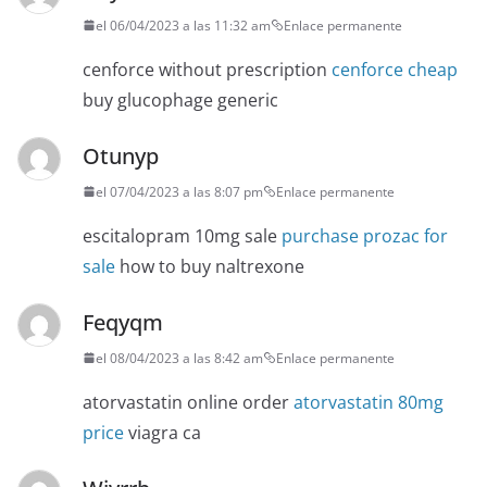
el 06/04/2023 a las 11:32 am
Enlace permanente
cenforce without prescription
cenforce cheap
buy glucophage generic
Otunyp
el 07/04/2023 a las 8:07 pm
Enlace permanente
escitalopram 10mg sale
purchase prozac for
sale
how to buy naltrexone
Feqyqm
el 08/04/2023 a las 8:42 am
Enlace permanente
atorvastatin online order
atorvastatin 80mg
price
viagra ca