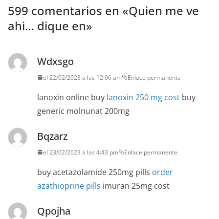
599 comentarios en «
Quien me ve
ahi… dique en
»
Wdxsgo
el 22/02/2023 a las 12:06 am
Enlace permanente
lanoxin online buy
lanoxin 250 mg cost
buy
generic molnunat 200mg
Bqzarz
el 23/02/2023 a las 4:43 pm
Enlace permanente
buy acetazolamide 250mg pills
order
azathioprine pills
imuran 25mg cost
Qpojha