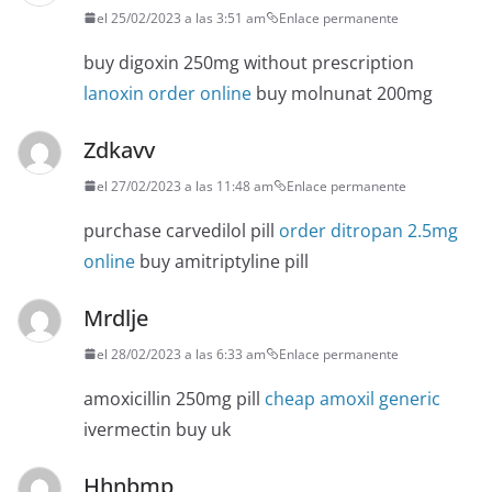
el 25/02/2023 a las 3:51 am
Enlace permanente
buy digoxin 250mg without prescription
lanoxin order online
buy molnunat 200mg
Zdkavv
el 27/02/2023 a las 11:48 am
Enlace permanente
purchase carvedilol pill
order ditropan 2.5mg
online
buy amitriptyline pill
Mrdlje
el 28/02/2023 a las 6:33 am
Enlace permanente
amoxicillin 250mg pill
cheap amoxil generic
ivermectin buy uk
Hhnbmp