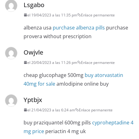
Lsgabo
el 19/04/2023 a las 11:35 pm
Enlace permanente
albenza usa
purchase albenza pills
purchase
provera without prescription
Owjvle
el 20/04/2023 a las 11:26 pm
Enlace permanente
cheap glucophage 500mg
buy atorvastatin
40mg for sale
amlodipine online buy
Yptbjx
el 21/04/2023 a las 6:24 am
Enlace permanente
buy praziquantel 600mg pills
cyproheptadine 4
mg price
periactin 4 mg uk