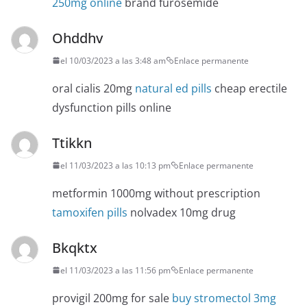
250mg online
brand furosemide
Ohddhv
el 10/03/2023 a las 3:48 am
Enlace permanente
oral cialis 20mg
natural ed pills
cheap erectile
dysfunction pills online
Ttikkn
el 11/03/2023 a las 10:13 pm
Enlace permanente
metformin 1000mg without prescription
tamoxifen pills
nolvadex 10mg drug
Bkqktx
el 11/03/2023 a las 11:56 pm
Enlace permanente
provigil 200mg for sale
buy stromectol 3mg