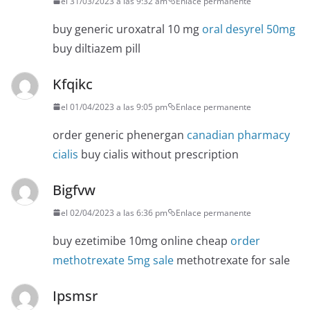
el 31/03/2023 a las 9:32 am
Enlace permanente
buy generic uroxatral 10 mg
oral desyrel 50mg
buy diltiazem pill
Kfqikc
el 01/04/2023 a las 9:05 pm
Enlace permanente
order generic phenergan
canadian pharmacy
cialis
buy cialis without prescription
Bigfvw
el 02/04/2023 a las 6:36 pm
Enlace permanente
buy ezetimibe 10mg online cheap
order
methotrexate 5mg sale
methotrexate for sale
Ipsmsr