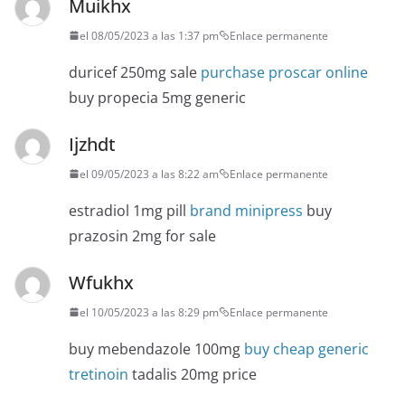
Muikhx
el 08/05/2023 a las 1:37 pm
Enlace permanente
duricef 250mg sale
purchase proscar online
buy propecia 5mg generic
Ijzhdt
el 09/05/2023 a las 8:22 am
Enlace permanente
estradiol 1mg pill
brand minipress
buy
prazosin 2mg for sale
Wfukhx
el 10/05/2023 a las 8:29 pm
Enlace permanente
buy mebendazole 100mg
buy cheap generic
tretinoin
tadalis 20mg price