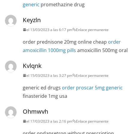
generic
promethazine drug
Keyzln
el 13/03/2023 a las 6:17 pm
Enlace permanente
order prednisone 20mg online cheap
order
amoxicillin 1000mg pills
amoxicillin 500mg oral
Kvlqnk
el 15/03/2023 a las 3:27 pm
Enlace permanente
generic ed drugs
order proscar 5mg generic
finasteride 1mg usa
Ohmwvh
el 17/03/2023 a las 2:16 pm
Enlace permanente
order ondansetron without prescription