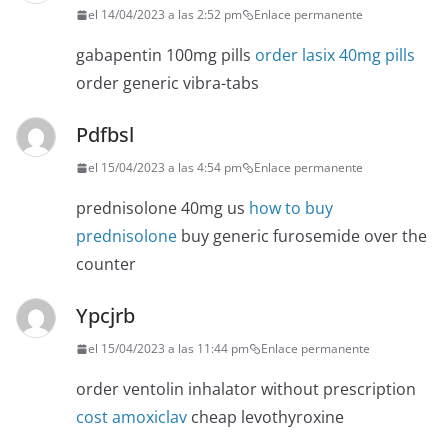
el 14/04/2023 a las 2:52 pm
Enlace permanente
gabapentin 100mg pills
order lasix 40mg pills
order generic vibra-tabs
Pdfbsl
el 15/04/2023 a las 4:54 pm
Enlace permanente
prednisolone 40mg us
how to buy
prednisolone
buy generic furosemide over the
counter
Ypcjrb
el 15/04/2023 a las 11:44 pm
Enlace permanente
order ventolin inhalator without prescription
cost amoxiclav
cheap levothyroxine