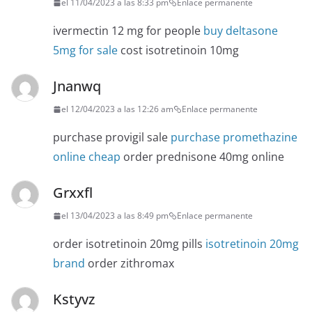
el 11/04/2023 a las 8:33 pm
Enlace permanente
ivermectin 12 mg for people
buy deltasone
5mg for sale
cost isotretinoin 10mg
Jnanwq
el 12/04/2023 a las 12:26 am
Enlace permanente
purchase provigil sale
purchase promethazine
online cheap
order prednisone 40mg online
Grxxfl
el 13/04/2023 a las 8:49 pm
Enlace permanente
order isotretinoin 20mg pills
isotretinoin 20mg
brand
order zithromax
Kstyvz