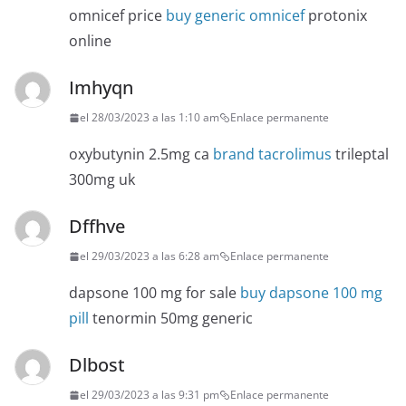
omnicef price
buy generic omnicef
protonix
online
Imhyqn
el 28/03/2023 a las 1:10 am
Enlace permanente
oxybutynin 2.5mg ca
brand tacrolimus
trileptal
300mg uk
Dffhve
el 29/03/2023 a las 6:28 am
Enlace permanente
dapsone 100 mg for sale
buy dapsone 100 mg
pill
tenormin 50mg generic
Dlbost
el 29/03/2023 a las 9:31 pm
Enlace permanente