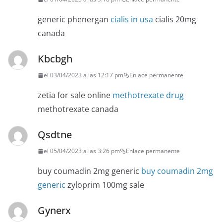
generic phenergan
cialis in usa
cialis 20mg
canada
Kbcbgh
el 03/04/2023 a las 12:17 pm
Enlace permanente
zetia for sale online
methotrexate drug
methotrexate canada
Qsdtne
el 05/04/2023 a las 3:26 pm
Enlace permanente
buy coumadin 2mg generic
buy coumadin 2mg
generic
zyloprim 100mg sale
Gynerx