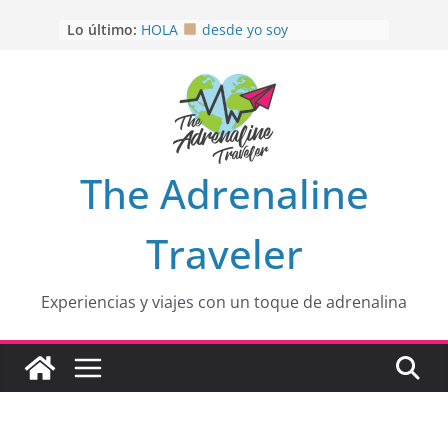
OTRA PERSPECTIVA de RÍO EL
Saltar
Lo último:
MULITO!
al
HOLA
desde yo soy
contenido
Aprovechando que Wen tenía que
venia
EL SENDERO DEL CACAO: Excelente
opción
HOSPEDAJE AL NATURALSHH !!
.
En
The Adrenaline
Traveler
Experiencias y viajes con un toque de adrenalina