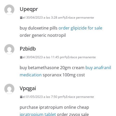
Upeqpr
el 30/04/2023 a las 3:28 am
Enlace permanente
buy duloxetine pills
order glipizide for sale
order generic nootropil
Pzbidb
el 30/04/2023 a las 11:45 pm
Enlace permanente
buy betamethasone 20gm cream
buy anafranil
medication
sporanox 100mg cost
Vpqgai
el 01/05/2023 a las 7:50 pm
Enlace permanente
purchase ipratropium online cheap
ipratropium tablet
order zyvox sale