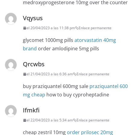
medroxyprogesterone 10mg over the counter
Vqysus
el 20/04/2023 a las 11:38 pm
Enlace permanente
glycomet 1000mg pills
atorvastatin 40mg
brand
order amlodipine 5mg pills
Qrcwbs
el 21/04/2023 a las 6:36 am
Enlace permanente
buy praziquantel 600mg sale
praziquantel 600
mg cheap
how to buy cyproheptadine
Ifmkfi
el 22/04/2023 a las 5:34 am
Enlace permanente
cheap zestril 10mg
order prilosec 20mg