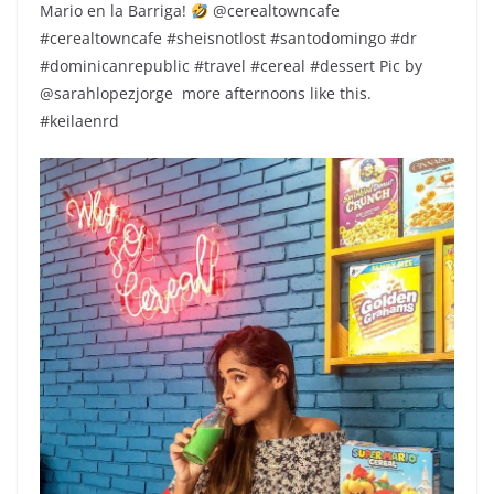
Mario en la Barriga!
@cerealtowncafe
#cerealtowncafe #sheisnotlost #santodomingo #dr
#dominicanrepublic #travel #cereal #dessert Pic by
@sarahlopezjorge
more afternoons like this.
#keilaenrd