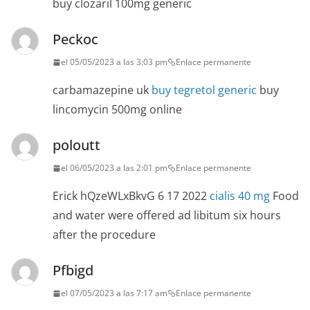
buy clozaril 100mg generic
Peckoc
el 05/05/2023 a las 3:03 pm
Enlace permanente
carbamazepine uk
buy tegretol generic
buy
lincomycin 500mg online
poloutt
el 06/05/2023 a las 2:01 pm
Enlace permanente
Erick hQzeWLxBkvG 6 17 2022
cialis 40 mg
Food
and water were offered ad libitum six hours
after the procedure
Pfbigd
el 07/05/2023 a las 7:17 am
Enlace permanente