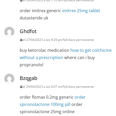
el 26/04/2023 a las 7:10 am
Enlace permanente
order imitrex generic
imitrex 25mg tablet
dutasteride uk
Ghdfot
el 27/04/2023 a las 9:29 pm
Enlace permanente
buy ketorolac medication
how to get colchicine
without a prescription
where can i buy
propranolol
Bzqgab
el 29/04/2023 a las 6:07 am
Enlace permanente
order flomax 0.2mg generic
order
spironolactone 100mg pill
order
spironolactone 25mg online