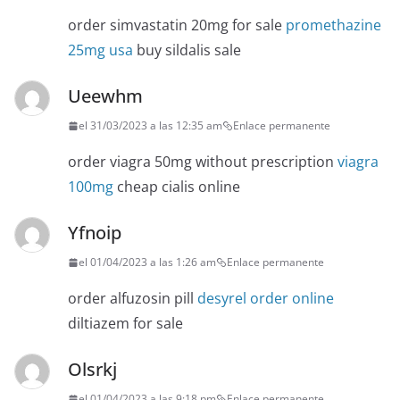
order simvastatin 20mg for sale
promethazine
25mg usa
buy sildalis sale
Ueewhm
el 31/03/2023 a las 12:35 am
Enlace permanente
order viagra 50mg without prescription
viagra
100mg
cheap cialis online
Yfnoip
el 01/04/2023 a las 1:26 am
Enlace permanente
order alfuzosin pill
desyrel order online
diltiazem for sale
Olsrkj
el 01/04/2023 a las 9:18 pm
Enlace permanente