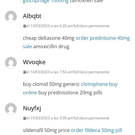
glucophage 1000mg
tamoxifen sale
Albqbt
el 13/03/2023 a las 6:28 pm
Enlace permanente
cheap deltasone 40mg
order prednisone 40mg
sale
amoxicillin drug
Wvoqke
el 14/03/2023 a las 7:54 am
Enlace permanente
buy clomid 50mg generic
clomiphene buy
online
buy prednisolone 20mg pills
Nuyfxj
el 15/03/2023 a las 3:39 pm
Enlace permanente
sildenafil 50mg price
order fildena 50mg pill