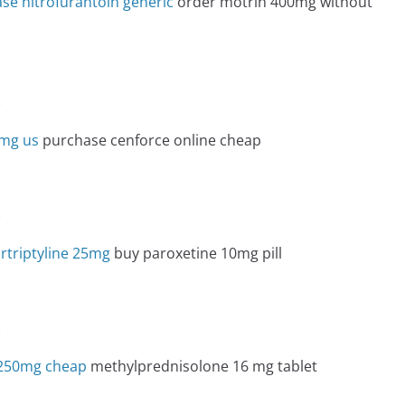
se nitrofurantoin generic
order motrin 400mg without
e
0mg us
purchase cenforce online cheap
e
rtriptyline 25mg
buy paroxetine 10mg pill
e
 250mg cheap
methylprednisolone 16 mg tablet