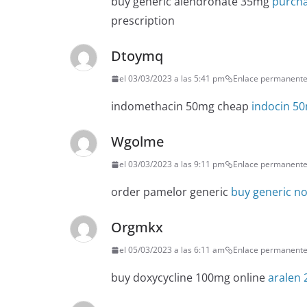
buy generic alendronate 35mg
purcha
prescription
Dtoymq
el 03/03/2023 a las 5:41 pm
Enlace permanent
indomethacin 50mg cheap
indocin 5
Wgolme
el 03/03/2023 a las 9:11 pm
Enlace permanent
order pamelor generic
buy generic no
Orgmkx
el 05/03/2023 a las 6:11 am
Enlace permanent
buy doxycycline 100mg online
aralen