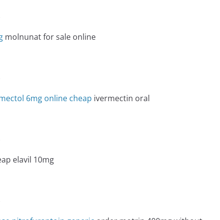
e
g
molnunat for sale online
e
mectol 6mg online cheap
ivermectin oral
e
ap elavil 10mg
e