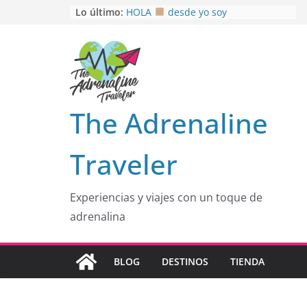
Saltar
Lo último:
HOLA
desde yo soy
Aprovechando que Wen tenía que
al
venia
contenido
EL SENDERO DEL CACAO: Excelente
opción
HOSPEDAJE AL NATURALSHH !!
.
En
OTRA PERSPECTIVA de RÍO EL
The Adrenaline
MULITO!
Traveler
Experiencias y viajes con un toque de
adrenalina
BLOG
DESTINOS
TIENDA