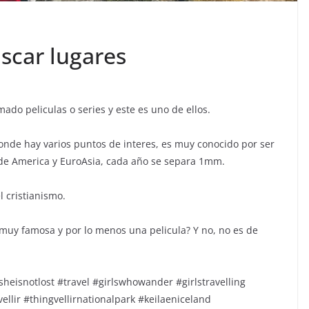
car lugares
o peliculas o series y este es uno de ellos.
nde hay varios puntos de interes, es muy conocido por ser
 de America y EuroAsia, cada año se separa 1mm.
l cristianismo.
muy famosa y por lo menos una pelicula? Y no, no es de
sheisnotlost #travel #girlswhowander #girlstravelling
ellir #thingvellirnationalpark #keilaeniceland