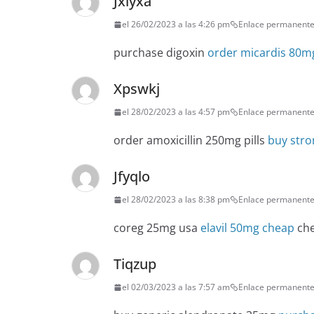
Jxiyxa
el 26/02/2023 a las 4:26 pm
Enlace permanent
purchase digoxin
order micardis 80m
Xpswkj
el 28/02/2023 a las 4:57 pm
Enlace permanent
order amoxicillin 250mg pills
buy stro
Jfyqlo
el 28/02/2023 a las 8:38 pm
Enlace permanent
coreg 25mg usa
elavil 50mg cheap
che
Tiqzup
el 02/03/2023 a las 7:57 am
Enlace permanent