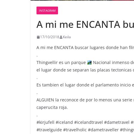
INSTAGRAM
A mi me ENCANTA bus
17/10/2018
Keila
A mi me ENCANTA buscar lugares donde han filmad
.
Thingvellir es un parque
Nacional inmenso do
el lugar donde se separan las placas tectonicas
.
Es tambien el lugar donde el parlamento inicio e
.
ALGUIEN la reconoce de por lo menos una serie 
caperucita roja.
.
#kirjufell #iceland #icelandtravel #dametravel #
#travelguide #travelholic #dametraveller #thingv