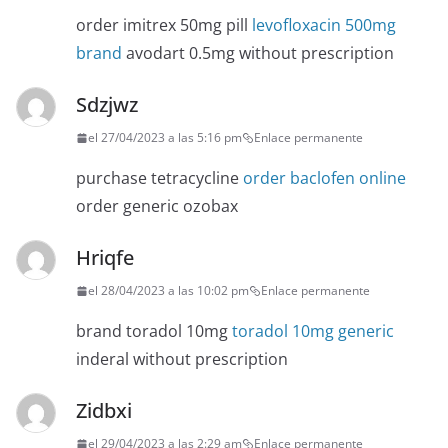
order imitrex 50mg pill
levofloxacin 500mg
brand
avodart 0.5mg without prescription
Sdzjwz
el 27/04/2023 a las 5:16 pm
Enlace permanente
purchase tetracycline
order baclofen online
order generic ozobax
Hriqfe
el 28/04/2023 a las 10:02 pm
Enlace permanente
brand toradol 10mg
toradol 10mg generic
inderal without prescription
Zidbxi
el 29/04/2023 a las 2:29 am
Enlace permanente