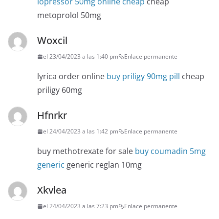
lopressor 50mg online cheap
cheap
metoprolol 50mg
Woxcil
el 23/04/2023 a las 1:40 pm
Enlace permanente
lyrica order online
buy priligy 90mg pill
cheap
priligy 60mg
Hfnrkr
el 24/04/2023 a las 1:42 pm
Enlace permanente
buy methotrexate for sale
buy coumadin 5mg
generic
generic reglan 10mg
Xkvlea
el 24/04/2023 a las 7:23 pm
Enlace permanente