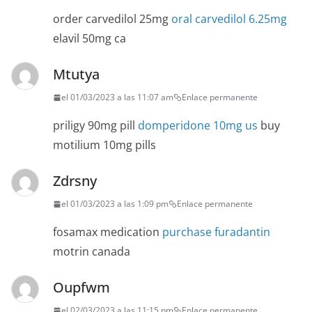
order carvedilol 25mg
oral carvedilol 6.25mg
elavil 50mg ca
Mtutya
el 01/03/2023 a las 11:07 am
Enlace permanente
priligy 90mg pill
domperidone 10mg us
buy
motilium 10mg pills
Zdrsny
el 01/03/2023 a las 1:09 pm
Enlace permanente
fosamax medication
purchase furadantin
motrin canada
Oupfwm
el 02/03/2023 a las 11:15 pm
Enlace permanente