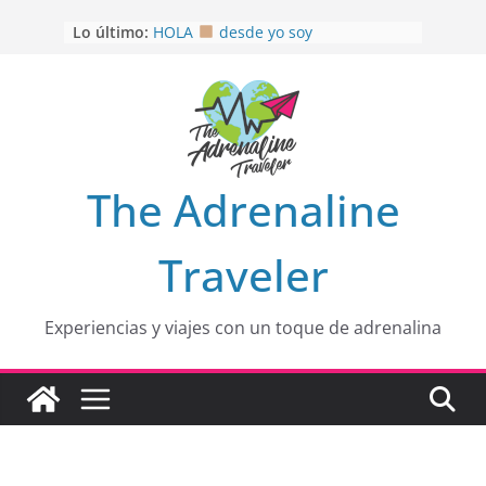
OTRA PERSPECTIVA de RÍO EL
Saltar
Lo último:
MULITO!
al
HOLA
desde yo soy
contenido
Aprovechando que Wen tenía que
venia
EL SENDERO DEL CACAO: Excelente
opción
HOSPEDAJE AL NATURALSHH !!
.
En
The Adrenaline
Traveler
Experiencias y viajes con un toque de adrenalina