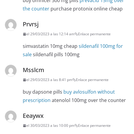
buy omnicef 300 mg pills
prevacid 15mg over
the counter
purchase protonix online cheap
Prvrsj
el 29/03/2023 a las 12:14 am
Enlace permanente
simvastatin 10mg cheap
sildenafil 100mg for
sale
sildenafil pills 100mg
Msslcm
el 29/03/2023 a las 8:41 pm
Enlace permanente
buy dapsone pills
buy avlosulfon without
prescription
atenolol 100mg over the counter
Eeaywx
el 30/03/2023 a las 10:00 pm
Enlace permanente