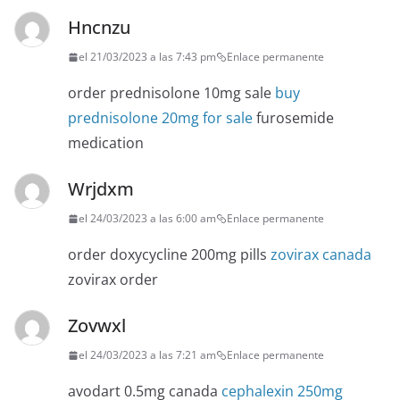
Hncnzu
el 21/03/2023 a las 7:43 pm
Enlace permanente
order prednisolone 10mg sale
buy
prednisolone 20mg for sale
furosemide
medication
Wrjdxm
el 24/03/2023 a las 6:00 am
Enlace permanente
order doxycycline 200mg pills
zovirax canada
zovirax order
Zovwxl
el 24/03/2023 a las 7:21 am
Enlace permanente
avodart 0.5mg canada
cephalexin 250mg