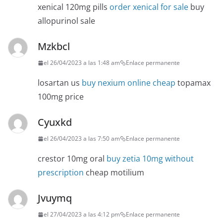
xenical 120mg pills
order xenical for sale
buy
allopurinol sale
Mzkbcl
el 26/04/2023 a las 1:48 am
Enlace permanente
losartan us
buy nexium online cheap
topamax
100mg price
Cyuxkd
el 26/04/2023 a las 7:50 am
Enlace permanente
crestor 10mg oral
buy zetia 10mg without
prescription
cheap motilium
Jvuymq
el 27/04/2023 a las 4:12 pm
Enlace permanente