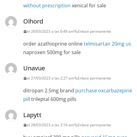
without prescription
xenical for sale
Olhord
el 26/03/2023 a las 6:49 am
Enlace permanente
order azathioprine online
telmisartan 20mg us
naproxen 500mg for sale
Unavue
el 27/03/2023 a las 2:27 am
Enlace permanente
ditropan 2.5mg brand
purchase oxcarbazepine
pill
trileptal 600mg pills
Lapytt
el 28/03/2023 a las 3:16 am
Enlace permanente