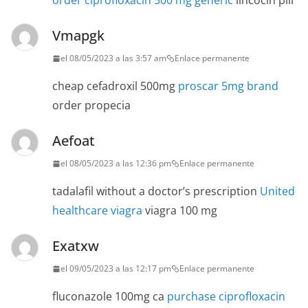
order ciprofloxacin 500 mg generic
lincocin pill
Vmapgk
el 08/05/2023 a las 3:57 am
Enlace permanente
cheap cefadroxil 500mg
proscar 5mg brand
order propecia
Aefoat
el 08/05/2023 a las 12:36 pm
Enlace permanente
tadalafil without a doctor’s prescription
United
healthcare viagra
viagra 100 mg
Exatxw
el 09/05/2023 a las 12:17 pm
Enlace permanente
fluconazole 100mg ca
purchase ciprofloxacin