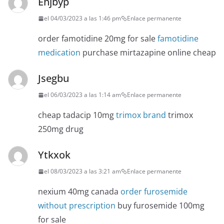
Ehjbyp
el 04/03/2023 a las 1:46 pm
Enlace permanente
order famotidine 20mg for sale
famotidine
medication
purchase mirtazapine online cheap
Jsegbu
el 06/03/2023 a las 1:14 am
Enlace permanente
cheap tadacip 10mg
trimox brand
trimox
250mg drug
Ytkxok
el 08/03/2023 a las 3:21 am
Enlace permanente
nexium 40mg canada
order furosemide
without prescription
buy furosemide 100mg
for sale