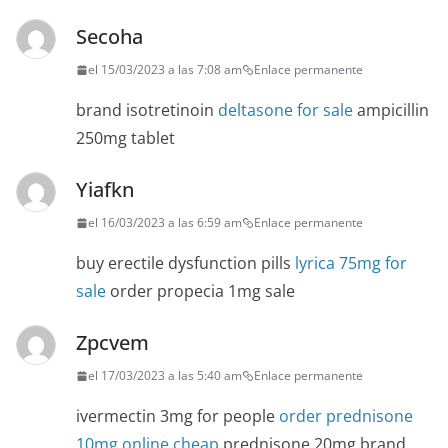
Secoha
el 15/03/2023 a las 7:08 am
Enlace permanente
brand isotretinoin
deltasone for sale
ampicillin
250mg tablet
Yiafkn
el 16/03/2023 a las 6:59 am
Enlace permanente
buy erectile dysfunction pills
lyrica 75mg for
sale
order propecia 1mg sale
Zpcvem
el 17/03/2023 a las 5:40 am
Enlace permanente
ivermectin 3mg for people
order prednisone
10mg online cheap
prednisone 20mg brand