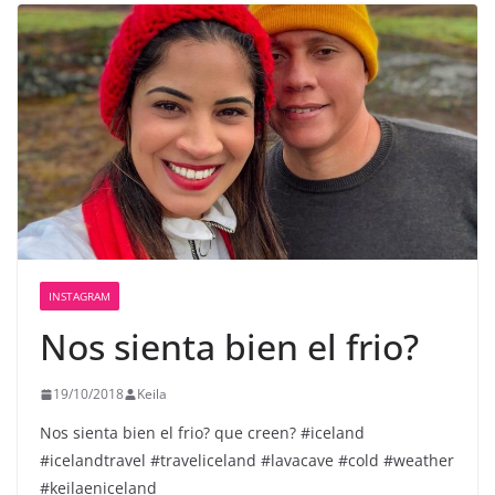
INSTAGRAM
Nos sienta bien el frio?
19/10/2018
Keila
Nos sienta bien el frio? que creen? #iceland
#icelandtravel #traveliceland #lavacave #cold #weather
#keilaeniceland