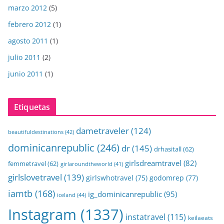
marzo 2012
(5)
febrero 2012
(1)
agosto 2011
(1)
julio 2011
(2)
junio 2011
(1)
Etiquetas
dametraveler
(124)
beautifuldestinations
(42)
dominicanrepublic
(246)
dr
(145)
drhasitall
(62)
girlsdreamtravel
(82)
femmetravel
(62)
girlaroundtheworld
(41)
girlslovetravel
(139)
girlswhotravel
(75)
godomrep
(77)
iamtb
(168)
ig_dominicanrepublic
(95)
iceland
(44)
Instagram
(1337)
instatravel
(115)
keilaeats