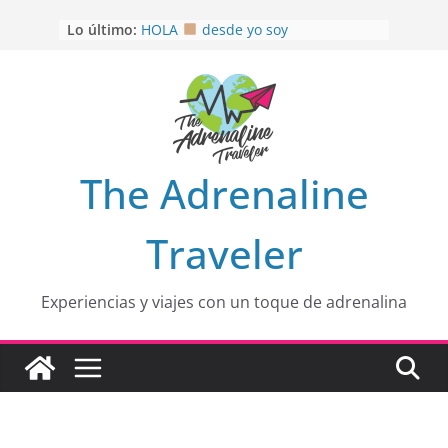
Saltar
Lo último:
HOLA
desde yo soy
al
Aprovechando que Wen tenía que
contenido
venia
EL SENDERO DEL CACAO: Excelente
opción
HOSPEDAJE AL NATURALSHH !!
.
En
OTRA PERSPECTIVA de RÍO EL
The Adrenaline
MULITO!
Traveler
Experiencias y viajes con un toque de adrenalina