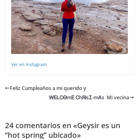
Ver en Instagram
Feliz Cumpleaños a mi querido y
ᎳᎬᏞᏟᎾmᎬ ᏟhᏒᎥsᏆ-mᎪs ️ Mi vecina
24 comentarios en «
Geysir es un
“hot spring” ubicado
»