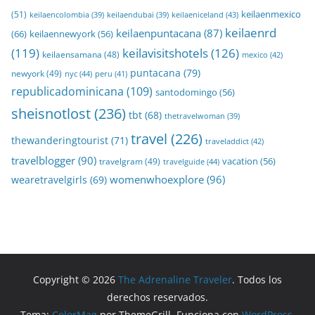
keilaenmexico
(51)
keilaeniceland
(43)
keilaencolombia
(39)
keilaendubai
(39)
keilaenrd
keilaenpuntacana
(87)
(66)
keilaennewyork
(56)
(119)
keilavisitshotels
(126)
keilaensamana
(48)
mexico
(42)
puntacana
(79)
newyork
(49)
nyc
(44)
peru
(41)
republicadominicana
(109)
santodomingo
(56)
sheisnotlost
(236)
tbt
(68)
thetravelwoman
(39)
travel
(226)
thewanderingtourist
(71)
traveladdict
(42)
travelblogger
(90)
travelgram
(49)
vacation
(56)
travelguide
(44)
womenwhoexplore
(96)
wearetravelgirls
(69)
Copyright © 2026
The Adrenaline Traveler
. Todos los
derechos reservados.
Tema:
ColorMag
por ThemeGrill. Funciona con
WordPress
.