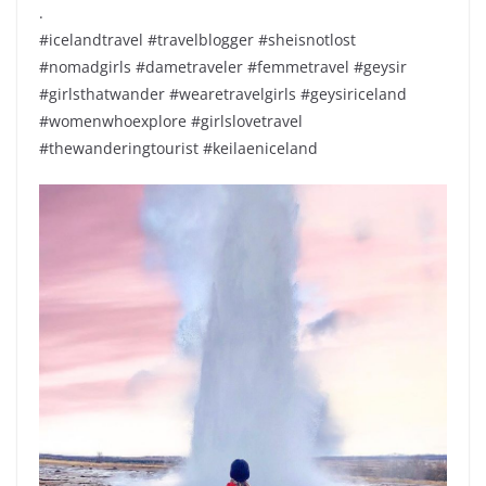
.
#icelandtravel #travelblogger #sheisnotlost
#nomadgirls #dametraveler #femmetravel #geysir
#girlsthatwander #wearetravelgirls #geysiriceland
#womenwhoexplore #girlslovetravel
#thewanderingtourist #keilaeniceland