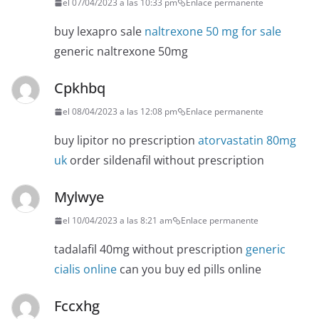
el 07/04/2023 a las 10:33 pm
Enlace permanente
buy lexapro sale
naltrexone 50 mg for sale
generic naltrexone 50mg
Cpkhbq
el 08/04/2023 a las 12:08 pm
Enlace permanente
buy lipitor no prescription
atorvastatin 80mg
uk
order sildenafil without prescription
Mylwye
el 10/04/2023 a las 8:21 am
Enlace permanente
tadalafil 40mg without prescription
generic
cialis online
can you buy ed pills online
Fccxhg