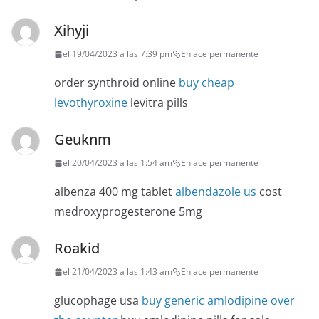
Xihyji
el 19/04/2023 a las 7:39 pm
Enlace permanente
order synthroid online
buy cheap
levothyroxine
levitra pills
Geuknm
el 20/04/2023 a las 1:54 am
Enlace permanente
albenza 400 mg tablet
albendazole us
cost
medroxyprogesterone 5mg
Roakid
el 21/04/2023 a las 1:43 am
Enlace permanente
glucophage usa
buy generic amlodipine over