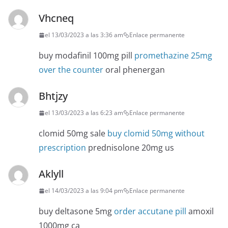
Vhcneq
el 13/03/2023 a las 3:36 am
Enlace permanente
buy modafinil 100mg pill
promethazine 25mg
over the counter
oral phenergan
Bhtjzy
el 13/03/2023 a las 6:23 am
Enlace permanente
clomid 50mg sale
buy clomid 50mg without
prescription
prednisolone 20mg us
Aklyll
el 14/03/2023 a las 9:04 pm
Enlace permanente
buy deltasone 5mg
order accutane pill
amoxil
1000mg ca