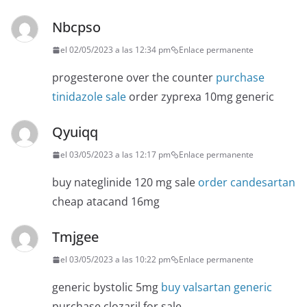
Nbcpso
el 02/05/2023 a las 12:34 pm
Enlace permanente
progesterone over the counter
purchase
tinidazole sale
order zyprexa 10mg generic
Qyuiqq
el 03/05/2023 a las 12:17 pm
Enlace permanente
buy nateglinide 120 mg sale
order candesartan
cheap atacand 16mg
Tmjgee
el 03/05/2023 a las 10:22 pm
Enlace permanente
generic bystolic 5mg
buy valsartan generic
purchase clozaril for sale