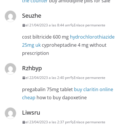
the counter
buy amlodipine pills for sale
Seuzhe
el 21/04/2023 a las 8:44 am
Enlace permanente
cost biltricide 600 mg
hydrochlorothiazide
25mg uk
cyproheptadine 4 mg without
prescription
Rzhbyp
el 22/04/2023 a las 2:40 pm
Enlace permanente
pregabalin 75mg tablet
buy claritin online
cheap
how to buy dapoxetine
Liwsru
el 23/04/2023 a las 2:37 pm
Enlace permanente