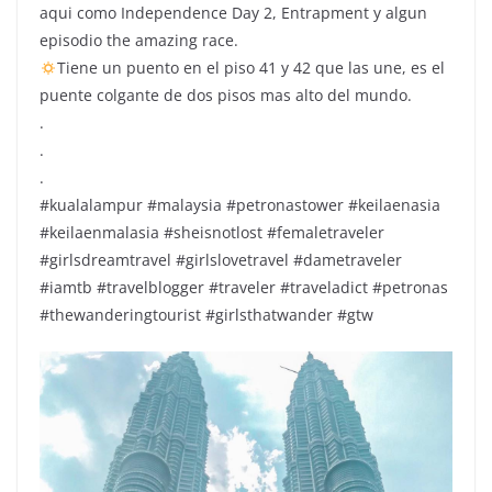
aqui como Independence Day 2, Entrapment y algun
episodio the amazing race.
Tiene un puento en el piso 41 y 42 que las une, es el
puente colgante de dos pisos mas alto del mundo.
.
.
.
#kualalampur #malaysia #petronastower #keilaenasia
#keilaenmalasia #sheisnotlost #femaletraveler
#girlsdreamtravel #girlslovetravel #dametraveler
#iamtb #travelblogger #traveler #traveladict #petronas
#thewanderingtourist #girlsthatwander #gtw
Repr
de
víde