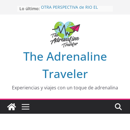
Saltar
Lo último:
OTRA PERSPECTIVA de RÍO EL
al
MULITO!
contenido
HOLA
desde yo soy
Aprovechando que Wen tenía que
venia
EL SENDERO DEL CACAO: Excelente
opción
HOSPEDAJE AL NATURALSHH !!
.
The Adrenaline
En
Traveler
Experiencias y viajes con un toque de adrenalina