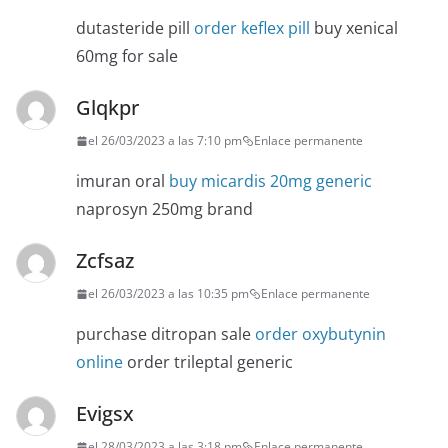
dutasteride pill
order keflex pill
buy xenical
60mg for sale
Glqkpr
el 26/03/2023 a las 7:10 pm
Enlace permanente
imuran oral
buy micardis 20mg generic
naprosyn 250mg brand
Zcfsaz
el 26/03/2023 a las 10:35 pm
Enlace permanente
purchase ditropan sale
order oxybutynin
online
order trileptal generic
Evigsx
el 28/03/2023 a las 3:18 pm
Enlace permanente