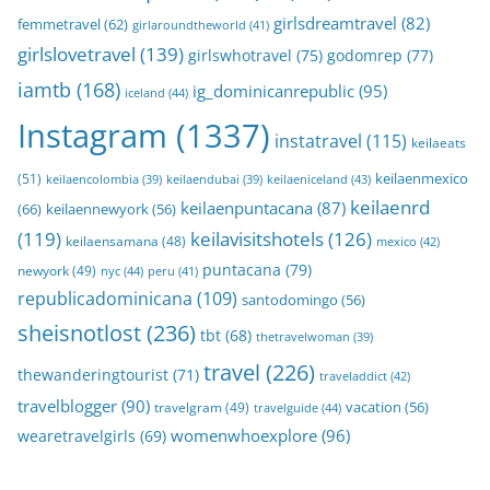
girlsdreamtravel
(82)
femmetravel
(62)
girlaroundtheworld
(41)
girlslovetravel
(139)
girlswhotravel
(75)
godomrep
(77)
iamtb
(168)
ig_dominicanrepublic
(95)
iceland
(44)
Instagram
(1337)
instatravel
(115)
keilaeats
keilaenmexico
(51)
keilaeniceland
(43)
keilaencolombia
(39)
keilaendubai
(39)
keilaenrd
keilaenpuntacana
(87)
(66)
keilaennewyork
(56)
(119)
keilavisitshotels
(126)
keilaensamana
(48)
mexico
(42)
puntacana
(79)
newyork
(49)
nyc
(44)
peru
(41)
republicadominicana
(109)
santodomingo
(56)
sheisnotlost
(236)
tbt
(68)
thetravelwoman
(39)
travel
(226)
thewanderingtourist
(71)
traveladdict
(42)
travelblogger
(90)
travelgram
(49)
vacation
(56)
travelguide
(44)
womenwhoexplore
(96)
wearetravelgirls
(69)