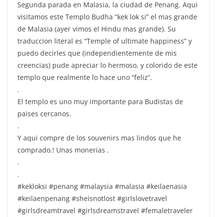
Segunda parada en Malasia, la ciudad de Penang. Aqui
visitamos este Templo Budha “kek lok si” el mas grande
de Malasia (ayer vimos el Hindu mas grande). Su
traduccion literal es “Temple of ultimate happiness” y
puedo decirles que (independientemente de mis
creencias) pude apreciar lo hermoso, y colorido de este
templo que realmente lo hace uno “feliz”.
.
El templo es uno muy importante para Budistas de
paises cercanos.
.
Y aqui compre de los souvenirs mas lindos que he
comprado.! Unas monerias ️.
.
.
#kekloksi #penang #malaysia #malasia #keilaenasia
#keilaenpenang #sheisnotlost #girlslovetravel
#girlsdreamtravel #girlsdreamstravel #femaletraveler