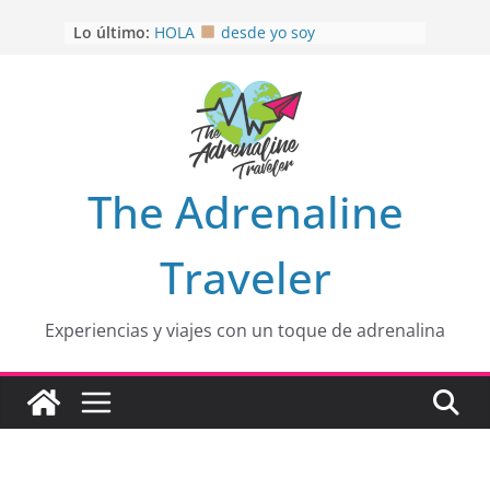
Saltar
Lo último:
HOLA
desde yo soy
al
Aprovechando que Wen tenía que
contenido
venia
EL SENDERO DEL CACAO: Excelente
opción
HOSPEDAJE AL NATURALSHH !!
.
En
OTRA PERSPECTIVA de RÍO EL
The Adrenaline
MULITO!
Traveler
Experiencias y viajes con un toque de adrenalina