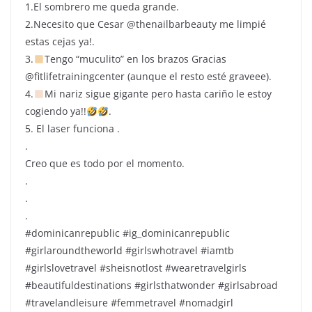
1.El sombrero me queda grande.
2.Necesito que Cesar @thenailbarbeauty me limpié
estas cejas ya!.
3.
Tengo “muculito” en los brazos Gracias
@fitlifetrainingcenter (aunque el resto esté graveee).
4.
Mi nariz sigue gigante pero hasta cariño le estoy
cogiendo ya!!
.
5. El laser funciona .
.
Creo que es todo por el momento.
.
.
.
#dominicanrepublic #ig_dominicanrepublic
#girlaroundtheworld #girlswhotravel #iamtb
#girlslovetravel #sheisnotlost #wearetravelgirls
#beautifuldestinations #girlsthatwonder #girlsabroad
#travelandleisure #femmetravel #nomadgirl