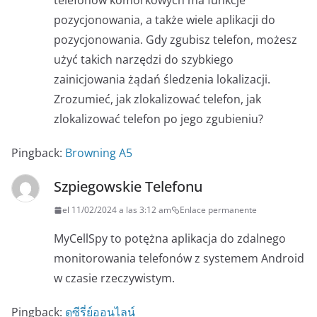
telefonów komórkowych ma funkcje
pozycjonowania, a także wiele aplikacji do
pozycjonowania. Gdy zgubisz telefon, możesz
użyć takich narzędzi do szybkiego
zainicjowania żądań śledzenia lokalizacji.
Zrozumieć, jak zlokalizować telefon, jak
zlokalizować telefon po jego zgubieniu?
Pingback:
Browning A5
Szpiegowskie Telefonu
el 11/02/2024 a las 3:12 am
Enlace permanente
MyCellSpy to potężna aplikacja do zdalnego
monitorowania telefonów z systemem Android
w czasie rzeczywistym.
Pingback:
ดูซีรี่ย์ออนไลน์