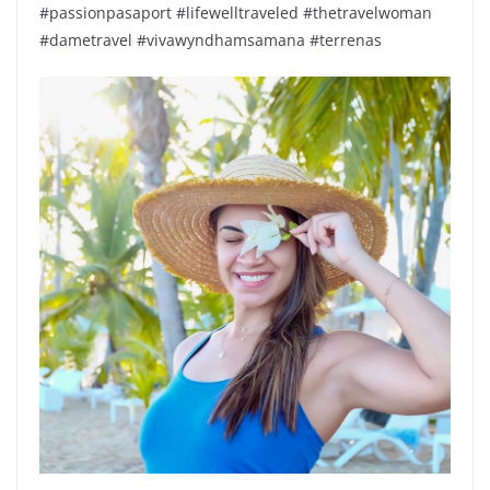
#passionpasaport #lifewelltraveled #thetravelwoman
#dametravel #vivawyndhamsamana #terrenas