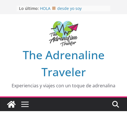
Saltar
Lo último:
HOLA
desde yo soy
al
Aprovechando que Wen tenía que
contenido
venia
EL SENDERO DEL CACAO: Excelente
opción
HOSPEDAJE AL NATURALSHH !!
.
En
OTRA PERSPECTIVA de RÍO EL
The Adrenaline
MULITO!
Traveler
Experiencias y viajes con un toque de adrenalina