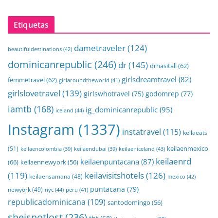
Etiquetas
dametraveler
(124)
beautifuldestinations
(42)
dominicanrepublic
(246)
dr
(145)
drhasitall
(62)
girlsdreamtravel
(82)
femmetravel
(62)
girlaroundtheworld
(41)
girlslovetravel
(139)
girlswhotravel
(75)
godomrep
(77)
iamtb
(168)
ig_dominicanrepublic
(95)
iceland
(44)
Instagram
(1337)
instatravel
(115)
keilaeats
keilaenmexico
(51)
keilaeniceland
(43)
keilaencolombia
(39)
keilaendubai
(39)
keilaenrd
keilaenpuntacana
(87)
(66)
keilaennewyork
(56)
(119)
keilavisitshotels
(126)
keilaensamana
(48)
mexico
(42)
puntacana
(79)
newyork
(49)
nyc
(44)
peru
(41)
republicadominicana
(109)
santodomingo
(56)
sheisnotlost
(236)