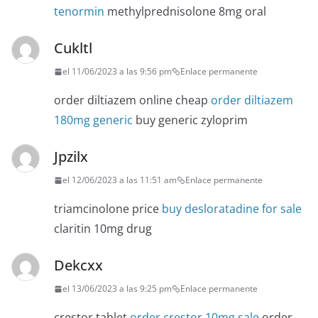
tenormin
methylprednisolone 8mg oral
Cukltl
el 11/06/2023 a las 9:56 pm
Enlace permanente
order diltiazem online cheap
order diltiazem
180mg generic
buy generic zyloprim
Jpzilx
el 12/06/2023 a las 11:51 am
Enlace permanente
triamcinolone price
buy desloratadine for sale
claritin 10mg drug
Dekcxx
el 13/06/2023 a las 9:25 pm
Enlace permanente
crestor tablet
order crestor 10mg sale
order