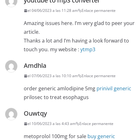
youtube to mp3 converter
el 04/06/2023 a las 11:28 am
Enlace permanente
Amazing issues here. I’m very glad to peer your
article.
Thanks a lot and I’m having a look forward to
touch you. my website :
ytmp3
Amdhla
el 07/06/2023 a las 10:10 am
Enlace permanente
order generic amlodipine 5mg
prinivil generic
prilosec to treat esophagus
Ouwtqy
el 10/06/2023 a las 4:43 am
Enlace permanente
metoprolol 100mg for sale
buy generic