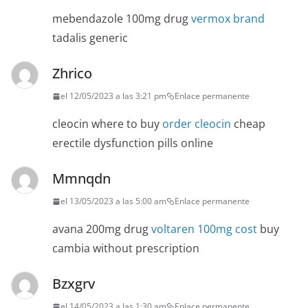
mebendazole 100mg drug
vermox brand
tadalis generic
Zhrico
el 12/05/2023 a las 3:21 pm
Enlace permanente
cleocin where to buy
order cleocin
cheap
erectile dysfunction pills online
Mmnqdn
el 13/05/2023 a las 5:00 am
Enlace permanente
avana 200mg drug
voltaren 100mg cost
buy
cambia without prescription
Bzxgrv
el 14/05/2023 a las 1:30 am
Enlace permanente