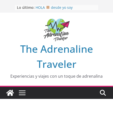
Saltar
OTRA PERSPECTIVA de RÍO EL
Lo último:
MULITO!
al
HOLA
desde yo soy
contenido
Aprovechando que Wen tenía que
venia
EL SENDERO DEL CACAO: Excelente
opción
HOSPEDAJE AL NATURALSHH !!
.
En
The Adrenaline
Traveler
Experiencias y viajes con un toque de adrenalina