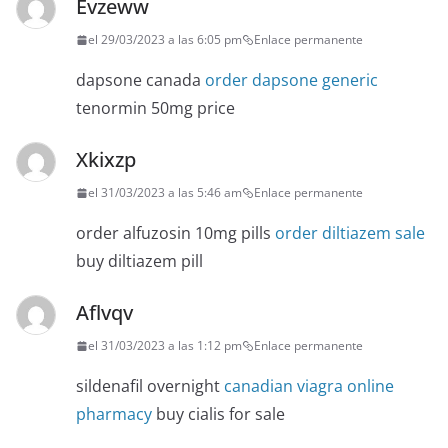
Evzeww
el 29/03/2023 a las 6:05 pm
Enlace permanente
dapsone canada
order dapsone generic
tenormin 50mg price
Xkixzp
el 31/03/2023 a las 5:46 am
Enlace permanente
order alfuzosin 10mg pills
order diltiazem sale
buy diltiazem pill
Aflvqv
el 31/03/2023 a las 1:12 pm
Enlace permanente
sildenafil overnight
canadian viagra online
pharmacy
buy cialis for sale