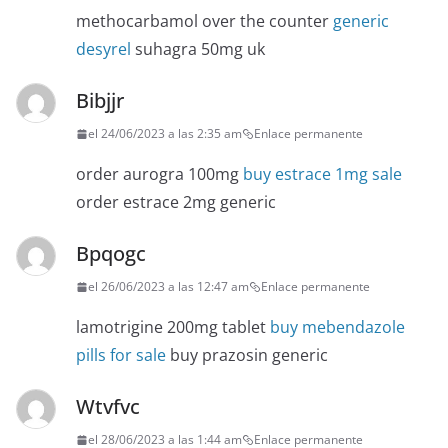
methocarbamol over the counter
generic
desyrel
suhagra 50mg uk
Bibjjr
el 24/06/2023 a las 2:35 am
Enlace permanente
order aurogra 100mg
buy estrace 1mg sale
order estrace 2mg generic
Bpqogc
el 26/06/2023 a las 12:47 am
Enlace permanente
lamotrigine 200mg tablet
buy mebendazole
pills for sale
buy prazosin generic
Wtvfvc
el 28/06/2023 a las 1:44 am
Enlace permanente