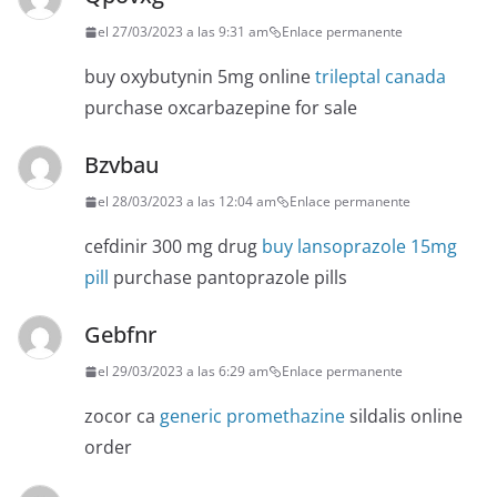
el 27/03/2023 a las 9:31 am
Enlace permanente
buy oxybutynin 5mg online
trileptal canada
purchase oxcarbazepine for sale
Bzvbau
el 28/03/2023 a las 12:04 am
Enlace permanente
cefdinir 300 mg drug
buy lansoprazole 15mg
pill
purchase pantoprazole pills
Gebfnr
el 29/03/2023 a las 6:29 am
Enlace permanente
zocor ca
generic promethazine
sildalis online
order