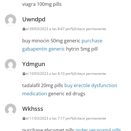
viagra 100mg pills
Uwndpd
el 09/03/2023 a las 8:47 pm
Enlace permanente
buy minocin 50mg generic
purchase
gabapentin generic
hytrin 5mg pill
Ydmgun
el 10/03/2023 a las 4:10 pm
Enlace permanente
tadalafil 20mg pills
buy erectile dysfunction
medication
generic ed drugs
Wkhsss
el 11/03/2023 a las 7:17 pm
Enlace permanente
purchase glycomet pills
order verapamil pills