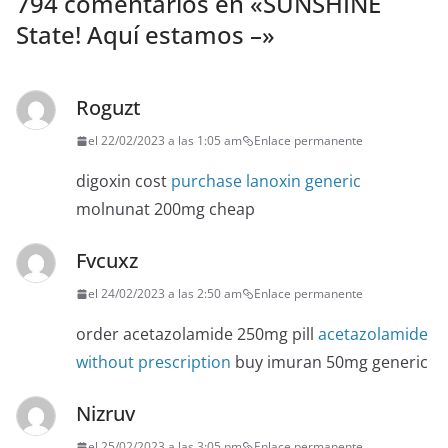
794 comentarios en «
SUNSHINE ️
State! Aquí estamos –
»
Roguzt
el 22/02/2023 a las 1:05 am
Enlace permanente
digoxin cost
purchase lanoxin generic
molnunat 200mg cheap
Fvcuxz
el 24/02/2023 a las 2:50 am
Enlace permanente
order acetazolamide 250mg pill
acetazolamide
without prescription
buy imuran 50mg generic
Nizruv
el 25/02/2023 a las 3:05 pm
Enlace permanente