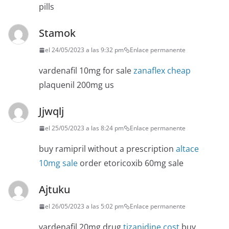
pills
Stamok
el 24/05/2023 a las 9:32 pm
Enlace permanente
vardenafil 10mg for sale
zanaflex cheap
plaquenil 200mg us
Jjwqlj
el 25/05/2023 a las 8:24 pm
Enlace permanente
buy ramipril without a prescription
altace
10mg sale
order etoricoxib 60mg sale
Ajtuku
el 26/05/2023 a las 5:02 pm
Enlace permanente
vardenafil 20mg drug
tizanidine cost
buy