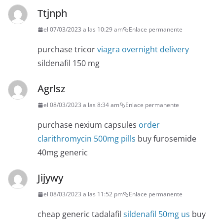
Ttjnph
el 07/03/2023 a las 10:29 am
Enlace permanente
purchase tricor
viagra overnight delivery
sildenafil 150 mg
Agrlsz
el 08/03/2023 a las 8:34 am
Enlace permanente
purchase nexium capsules
order
clarithromycin 500mg pills
buy furosemide
40mg generic
Jijywy
el 08/03/2023 a las 11:52 pm
Enlace permanente
cheap generic tadalafil
sildenafil 50mg us
buy