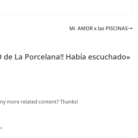
Mi ️ AMOR x las PISCINAS
de La Porcelana!! Había escuchado
»
e
 any more related content? Thanks!
te