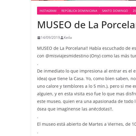
INSTAGRAM
REPÚBLICA DOMINICANA
SANTO DOMINGO
Z
MUSEO de La Porcela
14/09/2019
Keila
MUSEO de La Porcelana!! Había escuchado de este
con @misviajesmidestino (Ony) como las más turi
.
De inmediato lo que impresiona al entrar es el e
idea) que tiene la Casa. Yo, como bien saben, n
uno calore y temblores a lo 5 min.), pero si me e
alguien, y en esta visita eso fue lo que mas disf
este museo, quien era una apasionada de todo lo 
ósea que imagínense las anécdotas!!.
.
El museo está abierto de Martes a Viernes, de 1
.