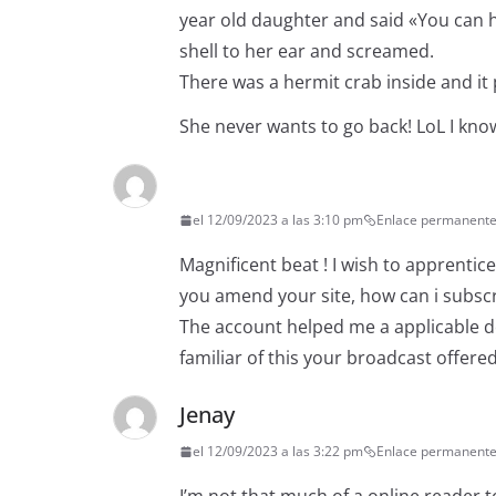
year old daughter and said «You can he
shell to her ear and screamed.
There was a hermit crab inside and it
She never wants to go back! LoL I know 
el 12/09/2023 a las 3:10 pm
Enlace permanent
Magnificent beat ! I wish to apprentic
you amend your site, how can i subscri
The account helped me a applicable deal
familiar of this your broadcast offere
Jenay
el 12/09/2023 a las 3:22 pm
Enlace permanent