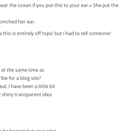
ar the ocean if you put this to your ear.» She put the
 pinched her ear.
this is entirely off topic but I had to tell someone!
e
e at the same time as
be for a blog site?
. I have been a little bit
d shiny transparent idea
e