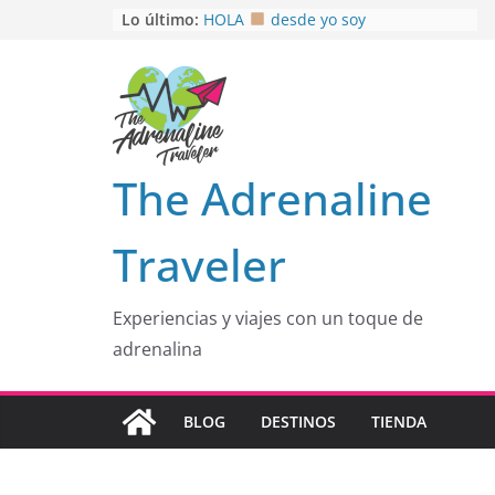
Saltar
Lo último:
HOLA
desde yo soy
Aprovechando que Wen tenía que
al
venia
contenido
EL SENDERO DEL CACAO: Excelente
opción
HOSPEDAJE AL NATURALSHH !!
.
En
OTRA PERSPECTIVA de RÍO EL
The Adrenaline
MULITO!
Traveler
Experiencias y viajes con un toque de
adrenalina
BLOG
DESTINOS
TIENDA