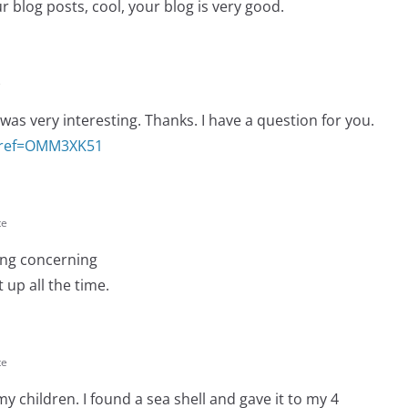
r blog posts, cool, your blog is very good.
e
as very interesting. Thanks. I have a question for you.
r?ref=OMM3XK51
te
ting concerning
 up all the time.
te
y children. I found a sea shell and gave it to my 4