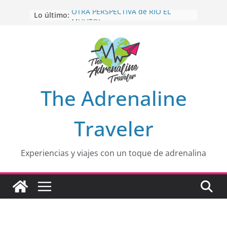
Saltar
Lo último:
OTRA PERSPECTIVA de RÍO EL
al
MULITO!
contenido
HOLA
desde yo soy
Aprovechando que Wen tenía que
venia
EL SENDERO DEL CACAO: Excelente
opción
HOSPEDAJE AL NATURALSHH !!
.
The Adrenaline
En
Traveler
Experiencias y viajes con un toque de adrenalina