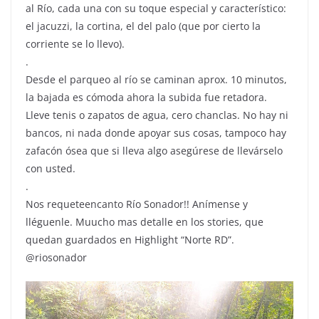
al Río, cada una con su toque especial y característico:
el jacuzzi, la cortina, el del palo (que por cierto la
corriente se lo llevo).
.
️Desde el parqueo al río se caminan aprox. 10 minutos,
la bajada es cómoda ahora la subida fue retadora.
Lleve tenis o zapatos de agua, cero chanclas. No hay ni
bancos, ni nada donde apoyar sus cosas, tampoco hay
zafacón ósea que si lleva algo asegúrese de llevárselo
con usted.
.
Nos requeteencanto Río Sonador!! Anímense y
lléguenle. Muucho mas detalle en los stories, que
quedan guardados en Highlight “Norte RD”.
@riosonador
Repr
de