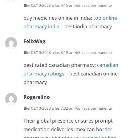
el 02/10/2023 a las 9:15 am
Enlace permanente
buy medicines online in india:
top online
pharmacy india
– best india pharmacy
FelixWag
el 03/10/2023 a las 3:19 am
Enlace permanente
best rated canadian pharmacy:
canadian
pharmacy ratings
– best canadian online
pharmacy
Rogerelino
el 03/10/2023 a las 7:32 am
Enlace permanente
Their global presence ensures prompt
medication deliveries. mexican border
pharmacies shipping to usa:
best online