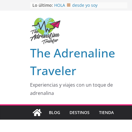
Saltar
Lo último:
HOLA
desde yo soy
Aprovechando que Wen tenía que
al
venia
contenido
EL SENDERO DEL CACAO: Excelente
opción
HOSPEDAJE AL NATURALSHH !!
.
En
OTRA PERSPECTIVA de RÍO EL
The Adrenaline
MULITO!
Traveler
Experiencias y viajes con un toque de
adrenalina
BLOG
DESTINOS
TIENDA