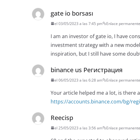
gate io borsası
el 03/05/2023 a las 7:45 pm
Enlace permanent
I am an investor of gate io, I have co
investment strategy with a new model. 
inspiration, but I still have some dou
binance us Регистрация
el 06/05/2023 a las 6:28 am
Enlace permanent
Your article helped me a lot, is there
https://accounts.binance.com/bg/reg
Reecisp
el 25/05/2023 a las 3:56 am
Enlace permanent