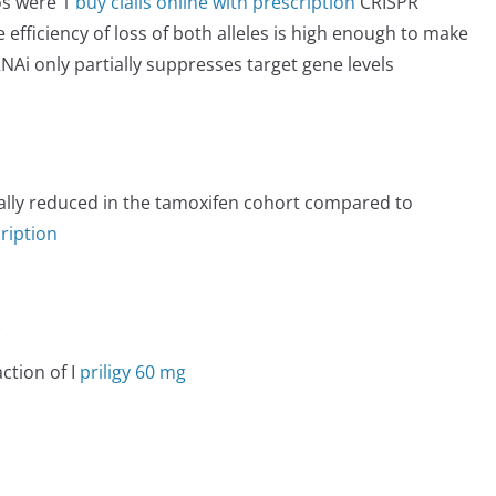
os were 1
buy cialis online with prescription
CRISPR
efficiency of loss of both alleles is high enough to make
NAi only partially suppresses target gene levels
e
ically reduced in the tamoxifen cohort compared to
cription
e
ction of I
priligy 60 mg
e