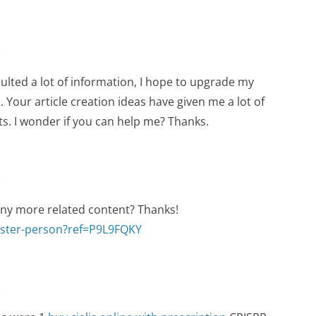
e
nsulted a lot of information, I hope to upgrade my
Your article creation ideas have given me a lot of
bts. I wonder if you can help me? Thanks.
e
 any more related content? Thanks!
ister-person?ref=P9L9FQKY
e