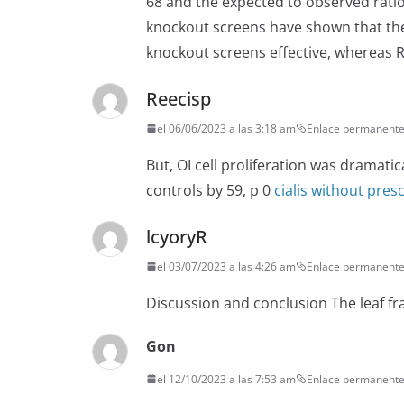
68 and the expected to observed rati
knockout screens have shown that the 
knockout screens effective, whereas R
Reecisp
el 06/06/2023 a las 3:18 am
Enlace permanent
But, ОІ cell proliferation was dramat
controls by 59, p 0
cialis without pres
lcyoryR
el 03/07/2023 a las 4:26 am
Enlace permanent
Discussion and conclusion The leaf fra
Gon
el 12/10/2023 a las 7:53 am
Enlace permanent