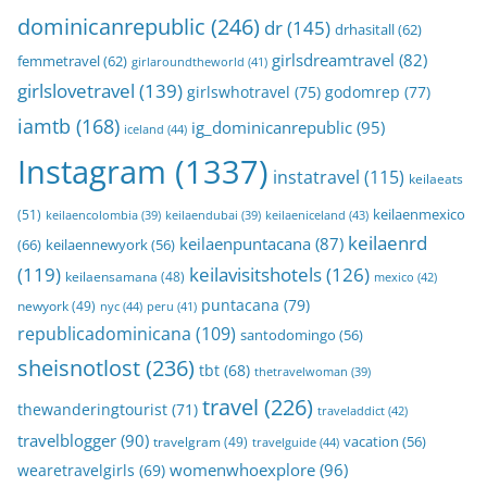
dominicanrepublic
(246)
dr
(145)
drhasitall
(62)
girlsdreamtravel
(82)
femmetravel
(62)
girlaroundtheworld
(41)
girlslovetravel
(139)
girlswhotravel
(75)
godomrep
(77)
iamtb
(168)
ig_dominicanrepublic
(95)
iceland
(44)
Instagram
(1337)
instatravel
(115)
keilaeats
keilaenmexico
(51)
keilaeniceland
(43)
keilaencolombia
(39)
keilaendubai
(39)
keilaenrd
keilaenpuntacana
(87)
(66)
keilaennewyork
(56)
(119)
keilavisitshotels
(126)
keilaensamana
(48)
mexico
(42)
puntacana
(79)
newyork
(49)
nyc
(44)
peru
(41)
republicadominicana
(109)
santodomingo
(56)
sheisnotlost
(236)
tbt
(68)
thetravelwoman
(39)
travel
(226)
thewanderingtourist
(71)
traveladdict
(42)
travelblogger
(90)
travelgram
(49)
vacation
(56)
travelguide
(44)
womenwhoexplore
(96)
wearetravelgirls
(69)