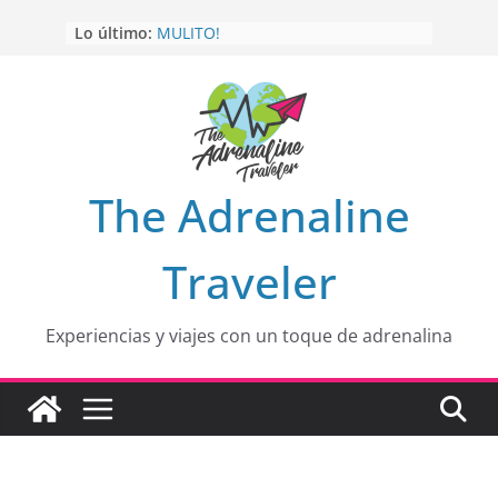
Saltar
OTRA PERSPECTIVA de RÍO EL
Lo último:
al
MULITO!
contenido
HOLA
desde yo soy
Aprovechando que Wen tenía que
venia
EL SENDERO DEL CACAO: Excelente
opción
HOSPEDAJE AL NATURALSHH !!
.
The Adrenaline
En
Traveler
Experiencias y viajes con un toque de adrenalina