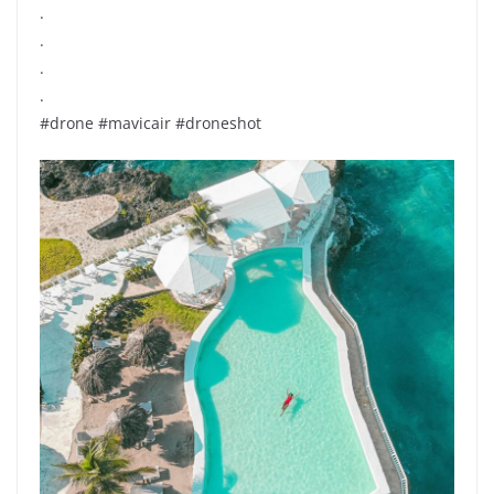
.
.
.
.
#drone #mavicair #droneshot