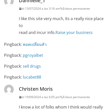
Dannielle_T
el 13/07/2024 a las 3:16 am
Enlace permanente
I like this site very much, Its a really nice place
to
read and incur info.
Raise your business
Pingback:
พอตเปลี่ยนหัว
Pingback:
pgroyalbet
Pingback:
sell drugs
Pingback:
lucabet88
Christen Moris
el 19/09/2024 a las 6:05 pm
Enlace permanente
I know a lot of folks whom I think would really