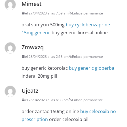
Mimest
el 27/04/2023 a las 7:59 am
Enlace permanente
oral sumycin 500mg
buy cyclobenzaprine
15mg generic
buy generic lioresal online
Zmwxzq
el 28/04/2023 a las 2:13 pm
Enlace permanente
buy generic ketorolac
buy generic gloperba
inderal 20mg pill
Ujeatz
el 28/04/2023 a las 6:33 pm
Enlace permanente
order zantac 150mg online
buy celecoxib no
prescription
order celecoxib pill