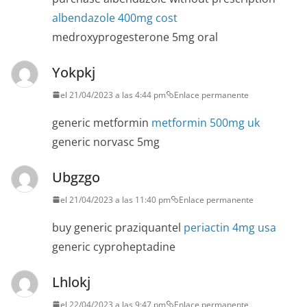
albendazole 400mg cost
medroxyprogesterone 5mg oral
Yokpkj
el 21/04/2023 a las 4:44 pm
Enlace permanente
generic metformin
metformin 500mg uk
generic norvasc 5mg
Ubgzgo
el 21/04/2023 a las 11:40 pm
Enlace permanente
buy generic praziquantel
periactin 4mg usa
generic cyproheptadine
Lhlokj
el 22/04/2023 a las 9:47 pm
Enlace permanente