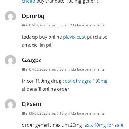
cheap
buy trandate 100 mg generic
Dpmrbq
el 07/03/2023 a las 5:06 am
Enlace permanente
tadacip buy online
plavix cost
purchase
amoxicillin pill
Gzagpz
el 07/03/2023 a las 7:33 am
Enlace permanente
tricor 160mg drug
cost of viagra 100mg
sildenafil online order
Ejksem
el 08/03/2023 a las 6:13 pm
Enlace permanente
order generic nexium 20mg
lasix 40mg for sale