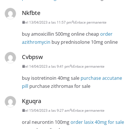
Nkfbte
el 13/04/2023 a las 11:57 pm
Enlace permanente
buy amoxicillin 500mg online cheap
order
azithromycin
buy prednisolone 10mg online
Cvbpsw
el 14/04/2023 a las 9:41 pm
Enlace permanente
buy isotretinoin 40mg sale
purchase accutane
pill
purchase zithromax for sale
Kguqra
el 15/04/2023 a las 9:27 am
Enlace permanente
oral neurontin 100mg
order lasix 40mg for sale