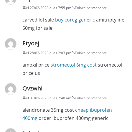
el 27/02/2023 a las 7:55 pm
Enlace permanente
carvedilol sale
buy coreg generic
amitriptyline
50mg for sale
Etyoej
el 28/02/2023 a las 2:03 pm
Enlace permanente
amoxil price
stromectol 6mg cost
stromectol
price us
Qvzwhi
el 01/03/2023 a las 7:48 am
Enlace permanente
alendronate 35mg cost
cheap ibuprofen
400mg
order ibuprofen 400mg generic