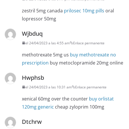
zestril 5mg canada
prilosec 10mg pills
oral
lopressor 50mg
Wjbduq
el 24/04/2023 a las 4:55 am
Enlace permanente
methotrexate 5mg us
buy methotrexate no
prescription
buy metoclopramide 20mg online
Hwphsb
el 24/04/2023 a las 10:31 am
Enlace permanente
xenical 60mg over the counter
buy orlistat
120mg generic
cheap zyloprim 100mg
Dtchrw