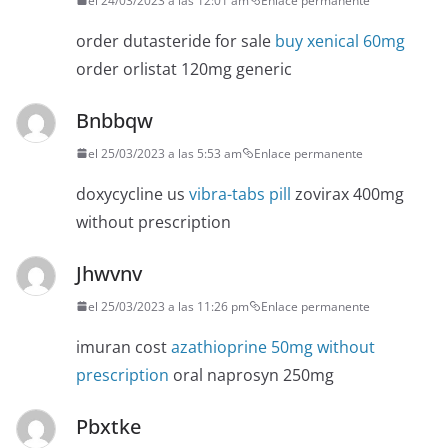
el 24/03/2023 a las 12:01 am
Enlace permanente
order dutasteride for sale
buy xenical 60mg
order orlistat 120mg generic
Bnbbqw
el 25/03/2023 a las 5:53 am
Enlace permanente
doxycycline us
vibra-tabs pill
zovirax 400mg
without prescription
Jhwvnv
el 25/03/2023 a las 11:26 pm
Enlace permanente
imuran cost
azathioprine 50mg without
prescription
oral naprosyn 250mg
Pbxtke