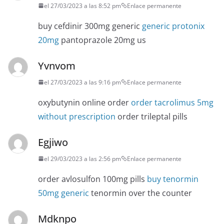
el 27/03/2023 a las 8:52 pm
Enlace permanente
buy cefdinir 300mg generic
generic protonix
20mg
pantoprazole 20mg us
Yvnvom
el 27/03/2023 a las 9:16 pm
Enlace permanente
oxybutynin online order
order tacrolimus 5mg
without prescription
order trileptal pills
Egjiwo
el 29/03/2023 a las 2:56 pm
Enlace permanente
order avlosulfon 100mg pills
buy tenormin
50mg generic
tenormin over the counter
Mdknpo