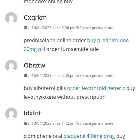
monodox online buy
Cxqrkm
el 16/04/2023 a las 5:06 pm
Enlace permanente
prednisolone online order
buy prednisolone
20mg pill
order furosemide sale
Obrztw
el 16/04/2023 a las 6:00 pm
Enlace permanente
buy albuterol pills
order levothroid generic
buy
levothyroxine without prescription
Idxfof
el 18/04/2023 a las 1:42 am
Enlace permanente
clomiphene oral
plaquenil 400mg drug
buy