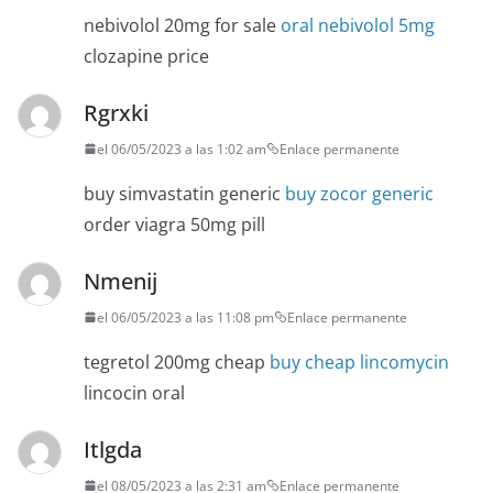
nebivolol 20mg for sale
oral nebivolol 5mg
clozapine price
Rgrxki
el 06/05/2023 a las 1:02 am
Enlace permanente
buy simvastatin generic
buy zocor generic
order viagra 50mg pill
Nmenij
el 06/05/2023 a las 11:08 pm
Enlace permanente
tegretol 200mg cheap
buy cheap lincomycin
lincocin oral
Itlgda
el 08/05/2023 a las 2:31 am
Enlace permanente