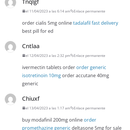
Tnqlgf
el 11/04/2023 a las 6:14 am
Enlace permanente
order cialis 5mg online
tadalafil fast delivery
best pill for ed
Cntlaa
el 12/04/2023 a las 2:32 pm
Enlace permanente
ivermectin tablets order
order generic
isotretinoin 10mg
order accutane 40mg
generic
Chiuxf
el 13/04/2023 a las 1:17 am
Enlace permanente
buy modafinil 200mg online
order
promethazine generic
deltasone 5mg for sale