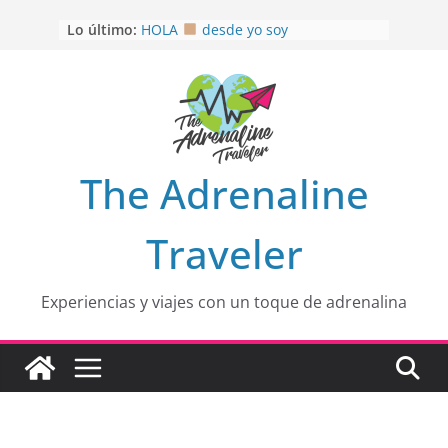
Saltar
Lo último:
OTRA PERSPECTIVA de RÍO EL
al
MULITO!
contenido
HOLA
desde yo soy
Aprovechando que Wen tenía que
venia
EL SENDERO DEL CACAO: Excelente
opción
HOSPEDAJE AL NATURALSHH !!
.
The Adrenaline
En
Traveler
Experiencias y viajes con un toque de adrenalina