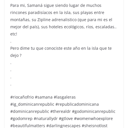
Para mi, Samaná sigue siendo lugar de muchos
rincones paradisíacos en la isla, sus playas entre
montañas, su Zipline adrenalistico (que para mi es el
mejor del país), sus hoteles ecológicos, ríos, escaladas..
etc!
.
Pero dime tu que conociste este año en la isla que te
dejo ?
.
.
.
.
#riocañofrio #samana #lasgaleras
#ig_dominicanrepublic #republicadominicana
#dominicanrepublic #therealdr #godominicanrepublic
#godomrep #naturallydr #gtlove #womenwhoexplore
#beautifulmatters #darlingnescapes #sheisnotlost