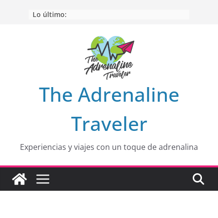
Saltar
Lo último:
Aprovechando que Wen tenía que
al
venia
contenido
EL SENDERO DEL CACAO: Excelente
opción
HOSPEDAJE AL NATURALSHH !!
.
En
OTRA PERSPECTIVA de RÍO EL
MULITO!
The Adrenaline
HOLA
desde yo soy
Traveler
Experiencias y viajes con un toque de adrenalina