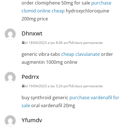
order clomiphene 50mg for sale
purchase
clomid online cheap
hydroxychloroquine
200mg price
Dhnxwt
el 18/04/2023 a las 8:46 am
Enlace permanente
generic vibra-tabs
cheap clavulanate
order
augmentin 1000mg online
Pedrrx
el 19/04/2023 a las 5:24 pm
Enlace permanente
buy synthroid generic
purchase vardenafil for
sale
oral vardenafil 20mg
Yfumdv