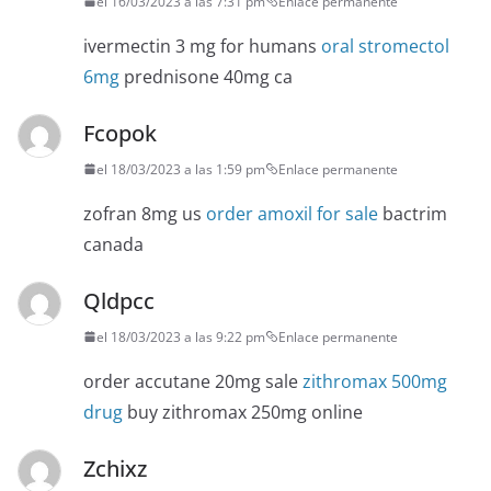
el 16/03/2023 a las 7:31 pm
Enlace permanente
ivermectin 3 mg for humans
oral stromectol
6mg
prednisone 40mg ca
Fcopok
el 18/03/2023 a las 1:59 pm
Enlace permanente
zofran 8mg us
order amoxil for sale
bactrim
canada
Qldpcc
el 18/03/2023 a las 9:22 pm
Enlace permanente
order accutane 20mg sale
zithromax 500mg
drug
buy zithromax 250mg online
Zchixz