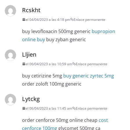
Rcskht
el 04/04/2023 a las 4:18 pm
Enlace permanente
buy levofloxacin 500mg generic
bupropion
online buy
buy zyban generic
Lljien
el 06/04/2023 a las 10:59 am
Enlace permanente
buy cetirizine 5mg
buy generic zyrtec 5mg
order zoloft 100mg generic
Lytckg
el 06/04/2023 a las 11:45 am
Enlace permanente
order cenforce 50mg online cheap
cost
cenforce 100mg
glycomet 500mg ca