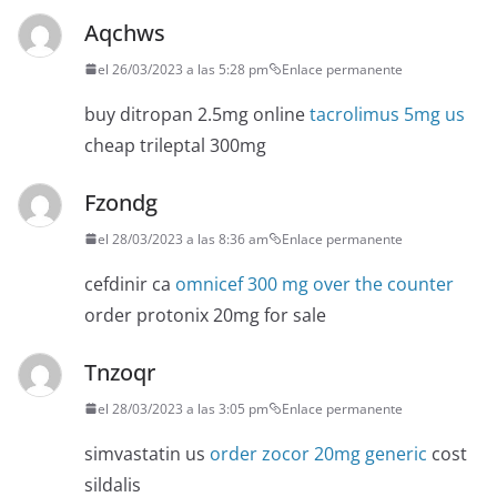
Aqchws
el 26/03/2023 a las 5:28 pm
Enlace permanente
buy ditropan 2.5mg online
tacrolimus 5mg us
cheap trileptal 300mg
Fzondg
el 28/03/2023 a las 8:36 am
Enlace permanente
cefdinir ca
omnicef 300 mg over the counter
order protonix 20mg for sale
Tnzoqr
el 28/03/2023 a las 3:05 pm
Enlace permanente
simvastatin us
order zocor 20mg generic
cost
sildalis