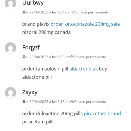
Uurbwy
el 29/04/2023 a las 12:47 am
Enlace permanente
brand plavix
order ketoconazole 200mg sale
nizoral 200mg canada
Fdqyzf
el 29/04/2023 a las 6:03 am
Enlace permanente
order tamsulosin pill
aldactone uk
buy
aldactone pill
Ziiyxy
el 30/04/2023 a las 3:18 am
Enlace permanente
order duloxetine 20mg pills
piracetam brand
piracetam pills