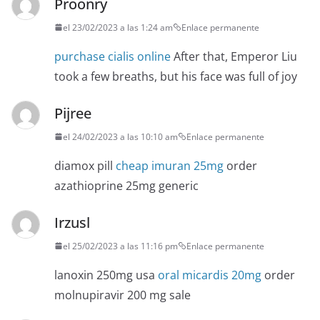
Proonry
el 23/02/2023 a las 1:24 am
Enlace permanente
purchase cialis online
After that, Emperor Liu
took a few breaths, but his face was full of joy
Pijree
el 24/02/2023 a las 10:10 am
Enlace permanente
diamox pill
cheap imuran 25mg
order
azathioprine 25mg generic
Irzusl
el 25/02/2023 a las 11:16 pm
Enlace permanente
lanoxin 250mg usa
oral micardis 20mg
order
molnupiravir 200 mg sale