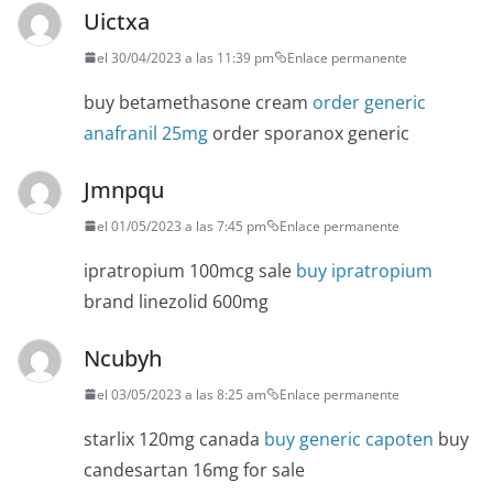
Uictxa
el 30/04/2023 a las 11:39 pm
Enlace permanente
buy betamethasone cream
order generic
anafranil 25mg
order sporanox generic
Jmnpqu
el 01/05/2023 a las 7:45 pm
Enlace permanente
ipratropium 100mcg sale
buy ipratropium
brand linezolid 600mg
Ncubyh
el 03/05/2023 a las 8:25 am
Enlace permanente
starlix 120mg canada
buy generic capoten
buy
candesartan 16mg for sale