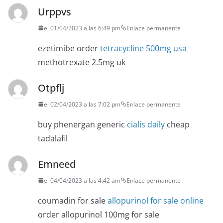
Urppvs
el 01/04/2023 a las 6:49 pm
Enlace permanente
ezetimibe order
tetracycline 500mg usa
methotrexate 2.5mg uk
Otpflj
el 02/04/2023 a las 7:02 pm
Enlace permanente
buy phenergan generic
cialis daily
cheap
tadalafil
Emneed
el 04/04/2023 a las 4:42 am
Enlace permanente
coumadin for sale
allopurinol for sale online
order allopurinol 100mg for sale