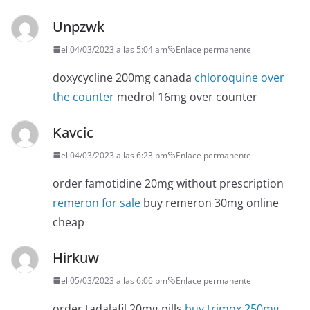
Unpzwk
el 04/03/2023 a las 5:04 am
Enlace permanente
doxycycline 200mg canada
chloroquine over
the counter
medrol 16mg over counter
Kavcic
el 04/03/2023 a las 6:23 pm
Enlace permanente
order famotidine 20mg without prescription
remeron for sale
buy remeron 30mg online
cheap
Hirkuw
el 05/03/2023 a las 6:06 pm
Enlace permanente
order tadalafil 20mg pills
buy trimox 250mg