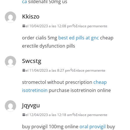
ca
sildenafil 50mg us
Kkiszo
el 10/04/2023 a las 12:08 pm
Enlace permanente
order cialis 5mg
best ed pills at gnc
cheap
erectile dysfunction pills
Swcstg
el 11/04/2023 a las 8:27 pm
Enlace permanente
stromectol without prescription
cheap
isotretinoin
purchase isotretinoin online
Jqyvgu
el 12/04/2023 a las 12:18 am
Enlace permanente
buy provigil 100mg online
oral provigil
buy