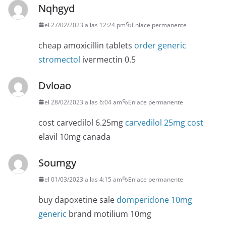
Nqhgyd
el 27/02/2023 a las 12:24 pm
Enlace permanente
cheap amoxicillin tablets
order generic
stromectol
ivermectin 0.5
Dvloao
el 28/02/2023 a las 6:04 am
Enlace permanente
cost carvedilol 6.25mg
carvedilol 25mg cost
elavil 10mg canada
Soumgy
el 01/03/2023 a las 4:15 am
Enlace permanente
buy dapoxetine sale
domperidone 10mg
generic
brand motilium 10mg