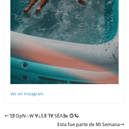
Ver en Instagram
⅂∃ OρN∩W ∀⟂S∃ ⅂∀ SÉΛ∃ᴚ
Esta fue parte de Mi Semana