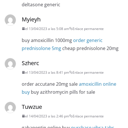
deltasone generic
Myieyh
el 13/04/2023 a las 5:08 am
Enlace permanente
buy amoxicillin 1000mg
order generic
prednisolone 5mg
cheap prednisolone 20mg
Szherc
el 13/04/2023 a las 8:41 pm
Enlace permanente
order accutane 20mg sale
amoxicillin online
buy
buy azithromycin pills for sale
Tuwzue
el 14/04/2023 a las 2:46 pm
Enlace permanente
gabapentin online buy
purchase vibra-tabs