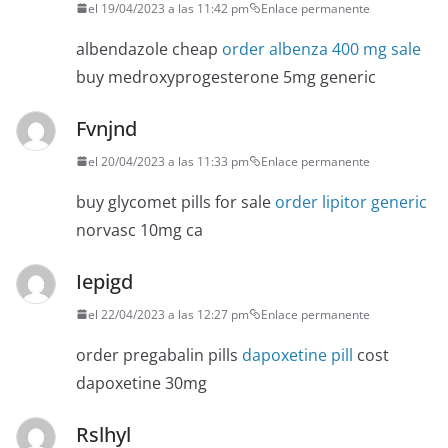
el 19/04/2023 a las 11:42 pm
Enlace permanente
albendazole cheap
order albenza 400 mg sale
buy medroxyprogesterone 5mg generic
Fvnjnd
el 20/04/2023 a las 11:33 pm
Enlace permanente
buy glycomet pills for sale
order lipitor generic
norvasc 10mg ca
Iepigd
el 22/04/2023 a las 12:27 pm
Enlace permanente
order pregabalin pills
dapoxetine pill
cost
dapoxetine 30mg
Rslhyl