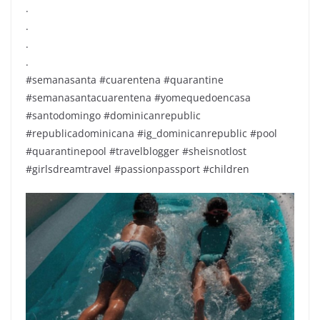
.
.
.
.
#semanasanta #cuarentena #quarantine
#semanasantacuarentena #yomequedoencasa
#santodomingo #dominicanrepublic
#republicadominicana #ig_dominicanrepublic #pool
#quarantinepool #travelblogger #sheisnotlost
#girlsdreamtravel #passionpassport #children