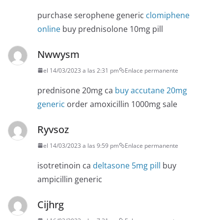
purchase serophene generic
clomiphene
online
buy prednisolone 10mg pill
Nwwysm
el 14/03/2023 a las 2:31 pm
Enlace permanente
prednisone 20mg ca
buy accutane 20mg
generic
order amoxicillin 1000mg sale
Ryvsoz
el 14/03/2023 a las 9:59 pm
Enlace permanente
isotretinoin ca
deltasone 5mg pill
buy
ampicillin generic
Cijhrg