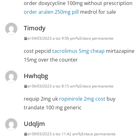
order doxycycline 100mg without prescription
order aralen 250mg pill
medrol for sale
Timody
el 04/03/2023 a las 9:56 pm
Enlace permanente
cost pepcid
tacrolimus 5mg cheap
mirtazapine
15mg over the counter
Hwhqbg
el 06/03/2023 a las 8:15 am
Enlace permanente
requip 2mg uk
ropinirole 2mg cost
buy
trandate 100 mg generic
Udqljm
el 09/03/2023 a las 11:42 am
Enlace permanente