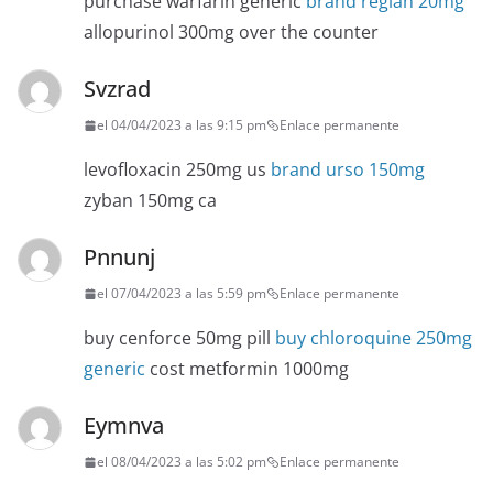
purchase warfarin generic
brand reglan 20mg
allopurinol 300mg over the counter
Svzrad
el 04/04/2023 a las 9:15 pm
Enlace permanente
levofloxacin 250mg us
brand urso 150mg
zyban 150mg ca
Pnnunj
el 07/04/2023 a las 5:59 pm
Enlace permanente
buy cenforce 50mg pill
buy chloroquine 250mg
generic
cost metformin 1000mg
Eymnva
el 08/04/2023 a las 5:02 pm
Enlace permanente