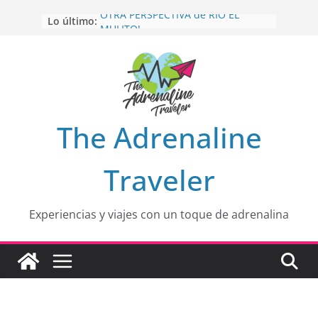
Saltar
Lo último:
OTRA PERSPECTIVA de RÍO EL
al
MULITO!
contenido
HOLA
desde yo soy
Aprovechando que Wen tenía que
venia
EL SENDERO DEL CACAO: Excelente
opción
HOSPEDAJE AL NATURALSHH !!
.
The Adrenaline
En
Traveler
Experiencias y viajes con un toque de adrenalina