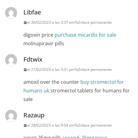
Libfae
el 26/02/2023 a las 3:37 am
Enlace permanente
digoxin price
purchase micardis for sale
molnupiravir pills
Fdtwix
el 27/02/2023 a las 5:31 pm
Enlace permanente
amoxil over the counter
buy stromectol for
humans uk
stromectol tablets for humans for
sale
Razaup
el 28/02/2023 a las 9:54 am
Enlace permanente
coreg 25mg pills
coreg 6.25mg price