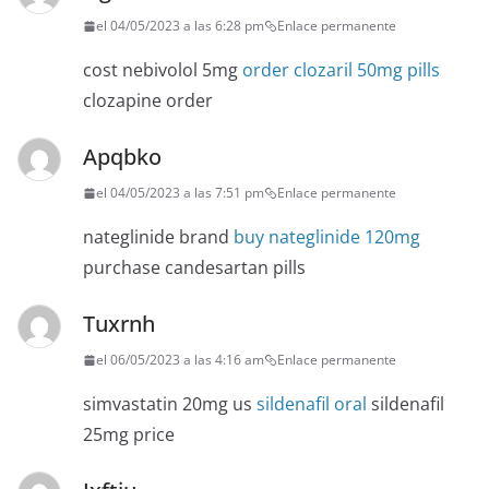
el 04/05/2023 a las 6:28 pm
Enlace permanente
cost nebivolol 5mg
order clozaril 50mg pills
clozapine order
Apqbko
el 04/05/2023 a las 7:51 pm
Enlace permanente
nateglinide brand
buy nateglinide 120mg
purchase candesartan pills
Tuxrnh
el 06/05/2023 a las 4:16 am
Enlace permanente
simvastatin 20mg us
sildenafil oral
sildenafil
25mg price