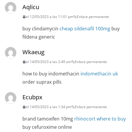
Aqlicu
el 12/05/2023 a las 11:01 pm
Enlace permanente
buy clindamycin
cheap sildenafil 100mg
buy
fildena generic
Wkaeug
el 14/05/2023 a las 2:49 am
Enlace permanente
how to buy indomethacin
indomethacin uk
order suprax pills
Ecubpx
el 14/05/2023 a las 1:34 pm
Enlace permanente
brand tamoxifen 10mg
rhinocort where to buy
buy cefuroxime online