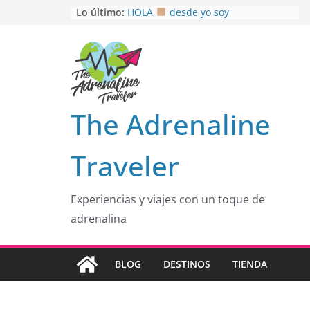
Saltar
Lo último:
HOLA
desde yo soy
Aprovechando que Wen tenía que
al
venia
contenido
EL SENDERO DEL CACAO: Excelente
opción
HOSPEDAJE AL NATURALSHH !!
.
En
OTRA PERSPECTIVA de RÍO EL
The Adrenaline
MULITO!
Traveler
Experiencias y viajes con un toque de
adrenalina
BLOG
DESTINOS
TIENDA