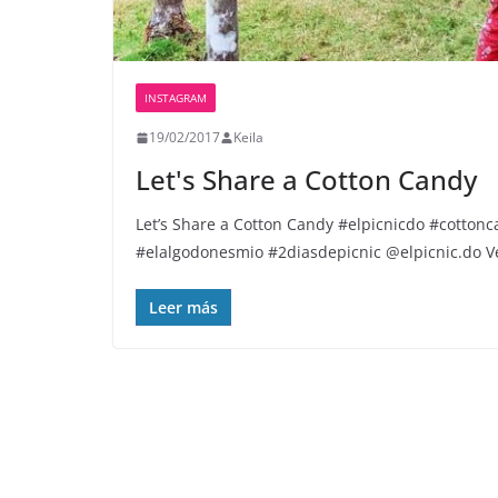
INSTAGRAM
19/02/2017
Keila
Let's Share a Cotton Candy
Let’s Share a Cotton Candy #elpicnicdo #cotto
#elalgodonesmio #2diasdepicnic @elpicnic.do V
Leer más