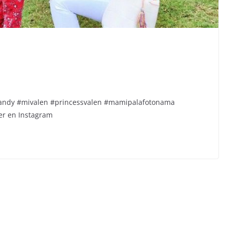
ncandy #mivalen #princessvalen #mamipalafotonama
er en Instagram