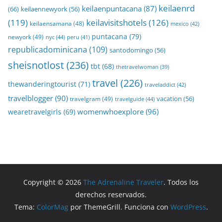
keilaenrd
keilaenpuntacana
(87)
(66)
keilaennewyork
(56)
(119)
keilavisitshotels
(126)
keilaensamana
(48)
mexico
(42)
puntacana
(79)
newyork
(49)
nyc
(44)
peru
(41)
republicadominicana
(109)
santodomingo
(56)
sheisnotlost
(236)
tbt
(68)
thetravelwoman
(39)
travel
(226)
thewanderingtourist
(71)
traveladdict
(42)
travelblogger
(90)
travelgram
(49)
vacation
(56)
travelguide
(44)
womenwhoexplore
(96)
wearetravelgirls
(69)
Copyright © 2026
The Adrenaline Traveler
. Todos los
derechos reservados.
Tema:
ColorMag
por ThemeGrill. Funciona con
WordPress
.