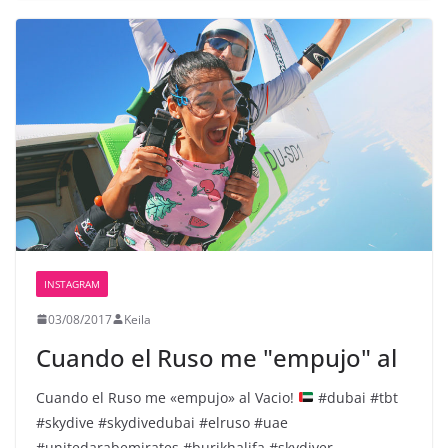
INSTAGRAM
03/08/2017
Keila
Cuando el Ruso me "empujo" al
Cuando el Ruso me «empujo» al Vacio!
#dubai #tbt
#skydive #skydivedubai #elruso #uae
#unitedarabemirates #burjkhalifa #skydiver