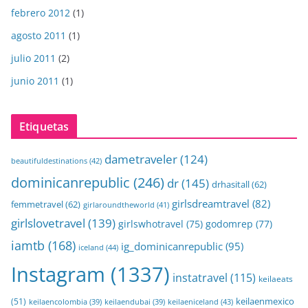
febrero 2012
(1)
agosto 2011
(1)
julio 2011
(2)
junio 2011
(1)
Etiquetas
dametraveler
(124)
beautifuldestinations
(42)
dominicanrepublic
(246)
dr
(145)
drhasitall
(62)
girlsdreamtravel
(82)
femmetravel
(62)
girlaroundtheworld
(41)
girlslovetravel
(139)
girlswhotravel
(75)
godomrep
(77)
iamtb
(168)
ig_dominicanrepublic
(95)
iceland
(44)
Instagram
(1337)
instatravel
(115)
keilaeats
keilaenmexico
(51)
keilaeniceland
(43)
keilaencolombia
(39)
keilaendubai
(39)