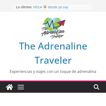
Saltar
Lo último:
HOLA
desde yo soy
al
Aprovechando que Wen tenía que
contenido
venia
EL SENDERO DEL CACAO: Excelente
opción
HOSPEDAJE AL NATURALSHH !!
.
En
OTRA PERSPECTIVA de RÍO EL
The Adrenaline
MULITO!
Traveler
Experiencias y viajes con un toque de adrenalina