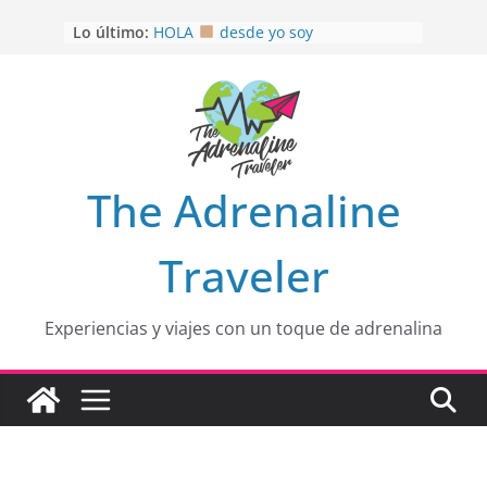
Saltar
Lo último:
HOLA
desde yo soy
al
Aprovechando que Wen tenía que
contenido
venia
EL SENDERO DEL CACAO: Excelente
opción
HOSPEDAJE AL NATURALSHH !!
.
En
OTRA PERSPECTIVA de RÍO EL
The Adrenaline
MULITO!
Traveler
Experiencias y viajes con un toque de adrenalina