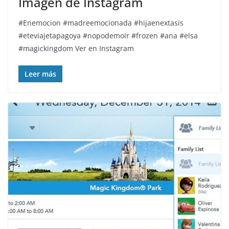
Imagen de Instagram
#Enemocion #madreemocionada #hijaenextasis
#eteviajetapagoya #nopodemoir #frozen #ana #elsa
#magickingdom Ver en Instagram
Leer más