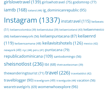
girlslovetravel
(139)
girlswhotravel
(75)
godomrep
(77)
iamtb
(168)
ig_dominicanrepublic
(95)
iceland
(44)
Instagram
(1337)
instatravel
(115)
keilaeats
keilaenmexico
(51)
keilaeniceland
(43)
keilaencolombia
(39)
keilaendubai
(39)
keilaenrd
keilaenpuntacana
(87)
(66)
keilaennewyork
(56)
(119)
keilavisitshotels
(126)
keilaensamana
(48)
mexico
(42)
puntacana
(79)
newyork
(49)
nyc
(44)
peru
(41)
republicadominicana
(109)
santodomingo
(56)
sheisnotlost
(236)
tbt
(68)
thetravelwoman
(39)
travel
(226)
thewanderingtourist
(71)
traveladdict
(42)
travelblogger
(90)
travelgram
(49)
vacation
(56)
travelguide
(44)
womenwhoexplore
(96)
wearetravelgirls
(69)