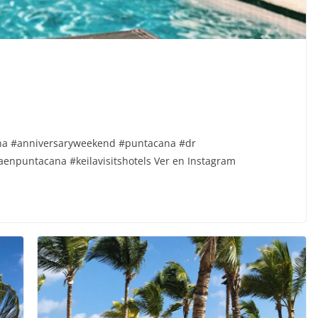
na #anniversaryweekend #puntacana #dr
aenpuntacana #keilavisitshotels Ver en Instagram