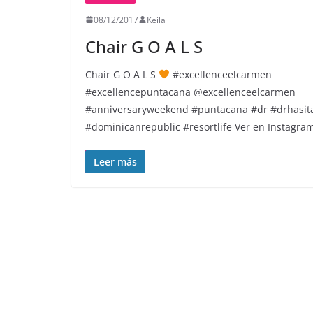
08/12/2017
Keila
Chair G O A L S
Chair G O A L S
#excellenceelcarmen
#excellencepuntacana @excellenceelcarmen
#anniversaryweekend #puntacana #dr #drhasita
#dominicanrepublic #resortlife Ver en Instagra
Leer más