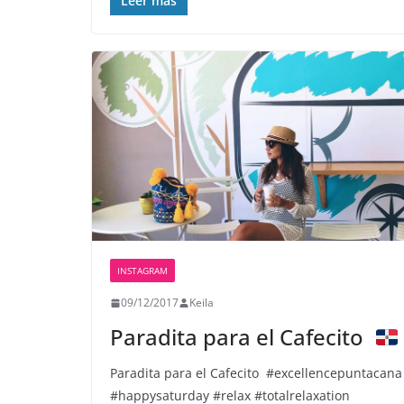
Leer más
INSTAGRAM
09/12/2017
Keila
Paradita para el Cafecito
Paradita para el Cafecito ️ #excellencepuntacana
#happysaturday #relax #totalrelaxation