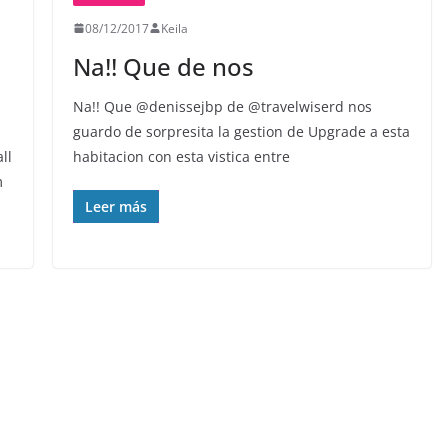
08/12/2017
Keila
Na!! Que de nos
Na!! Que @denissejbp de @travelwiserd nos
guardo de sorpresita la gestion de Upgrade a esta
ll
habitacion con esta vistica entre
m
Leer más