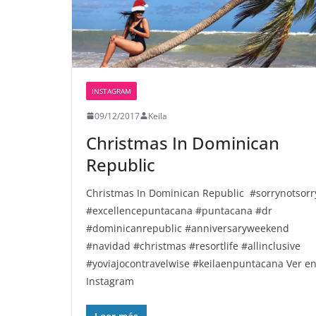
INSTAGRAM
09/12/2017
Keila
Christmas In Dominican
Republic ️️️️
Christmas In Dominican Republic ️️️️ #sorrynotsorr
#excellencepuntacana #puntacana #dr
#dominicanrepublic #anniversaryweekend
#navidad #christmas #resortlife #allinclusive
#yoviajocontravelwise #keilaenpuntacana Ver e
Instagram