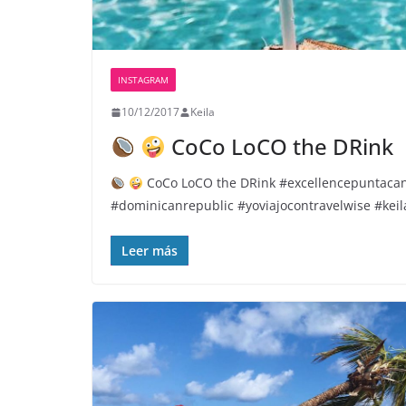
INSTAGRAM
10/12/2017
Keila
CoCo LoCO the DRink
CoCo LoCO the DRink #excellencepuntaca
#dominicanrepublic #yoviajocontravelwise #keil
Leer más