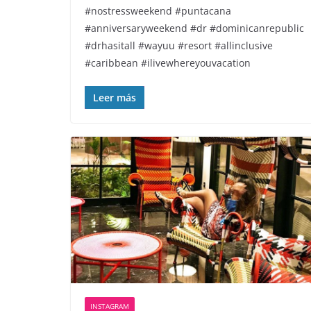
#nostressweekend #puntacana
#anniversaryweekend #dr #dominicanrepublic
#drhasitall #wayuu #resort #allinclusive
#caribbean #ilivewhereyouvacation
Leer más
INSTAGRAM