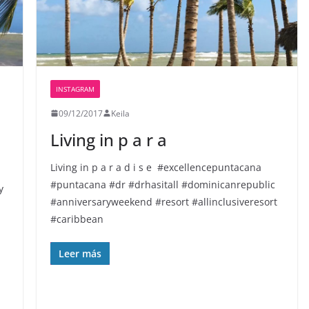
INSTAGRAM
09/12/2017
Keila
Living in p a r a
Living in p a r a d i s e ️ #excellencepuntacana
#puntacana #dr #drhasitall #dominicanrepublic
y
#anniversaryweekend #resort #allinclusiveresort
#caribbean
Leer más
n