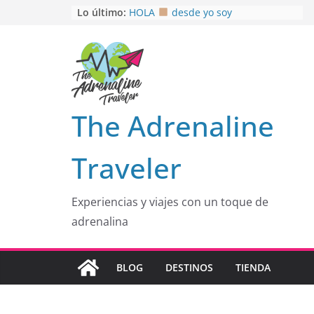
Saltar
Lo último:
HOLA
desde yo soy
Aprovechando que Wen tenía que
al
venia
contenido
EL SENDERO DEL CACAO: Excelente
opción
HOSPEDAJE AL NATURALSHH !!
.
En
OTRA PERSPECTIVA de RÍO EL
The Adrenaline
MULITO!
Traveler
Experiencias y viajes con un toque de
adrenalina
BLOG
DESTINOS
TIENDA