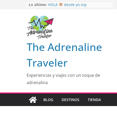
Saltar
Lo último:
HOLA
desde yo soy
Aprovechando que Wen tenía que
al
venia
contenido
EL SENDERO DEL CACAO: Excelente
opción
HOSPEDAJE AL NATURALSHH !!
.
En
OTRA PERSPECTIVA de RÍO EL
The Adrenaline
MULITO!
Traveler
Experiencias y viajes con un toque de
adrenalina
BLOG
DESTINOS
TIENDA