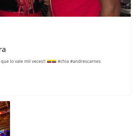
ra
que lo vale mil veces!!
#chia #andrescarnes