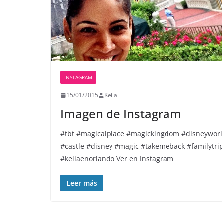
INSTAGRAM
15/01/2015
Keila
Imagen de Instagram
#tbt #magicalplace #magickingdom #disneywor
#castle #disney #magic #takemeback #familytri
#keilaenorlando Ver en Instagram
Leer más