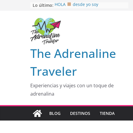
Saltar
Lo último:
HOLA
desde yo soy
Aprovechando que Wen tenía que
al
venia
contenido
EL SENDERO DEL CACAO: Excelente
opción
HOSPEDAJE AL NATURALSHH !!
.
En
OTRA PERSPECTIVA de RÍO EL
The Adrenaline
MULITO!
Traveler
Experiencias y viajes con un toque de
adrenalina
BLOG
DESTINOS
TIENDA