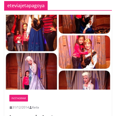
eteviajetapagoya
INSTAGRAM
31/12/2014
Keila