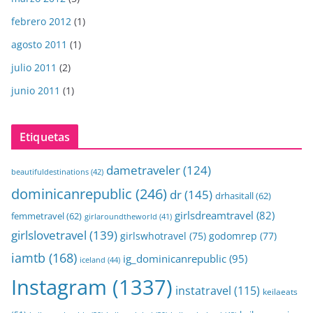
febrero 2012
(1)
agosto 2011
(1)
julio 2011
(2)
junio 2011
(1)
Etiquetas
dametraveler
(124)
beautifuldestinations
(42)
dominicanrepublic
(246)
dr
(145)
drhasitall
(62)
girlsdreamtravel
(82)
femmetravel
(62)
girlaroundtheworld
(41)
girlslovetravel
(139)
girlswhotravel
(75)
godomrep
(77)
iamtb
(168)
ig_dominicanrepublic
(95)
iceland
(44)
Instagram
(1337)
instatravel
(115)
keilaeats