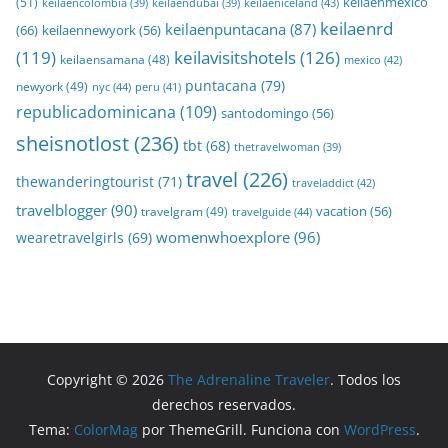
keilaenmexico
(51)
keilaeniceland
(43)
keilaencolombia
(39)
keilaendubai
(39)
keilaenrd
keilaenpuntacana
(87)
(66)
keilaennewyork
(56)
(119)
keilavisitshotels
(126)
keilaensamana
(48)
mexico
(42)
puntacana
(79)
newyork
(49)
nyc
(44)
peru
(41)
republicadominicana
(109)
santodomingo
(56)
sheisnotlost
(236)
tbt
(68)
thetravelwoman
(39)
travel
(226)
thewanderingtourist
(71)
traveladdict
(42)
travelblogger
(90)
travelgram
(49)
vacation
(56)
travelguide
(44)
womenwhoexplore
(96)
wearetravelgirls
(69)
Copyright © 2026
The Adrenaline Traveler
. Todos los
derechos reservados.
Tema:
ColorMag
por ThemeGrill. Funciona con
WordPress
.