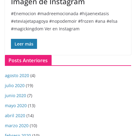
Imagen de Instagram
#Enemocion #madreemocionada #hijaenextasis
#eteviajetapagoya #nopodemoir #frozen #ana #elsa
#magickingdom Ver en Instagram
Leer más
Posts Anteriores
agosto 2020
(4)
julio 2020
(19)
junio 2020
(7)
mayo 2020
(13)
abril 2020
(14)
marzo 2020
(10)
febrero 2020
(10)