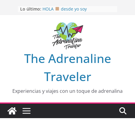
Saltar
Lo último:
HOLA
desde yo soy
al
Aprovechando que Wen tenía que
contenido
venia
EL SENDERO DEL CACAO: Excelente
opción
HOSPEDAJE AL NATURALSHH !!
.
En
OTRA PERSPECTIVA de RÍO EL
The Adrenaline
MULITO!
Traveler
Experiencias y viajes con un toque de adrenalina