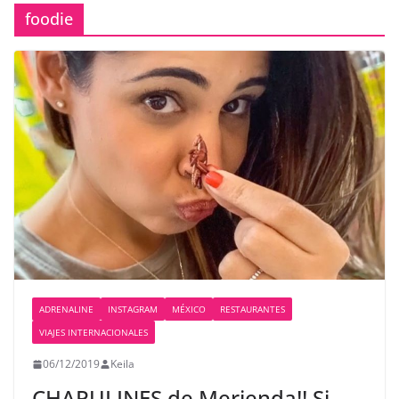
foodie
ADRENALINE
INSTAGRAM
MÉXICO
RESTAURANTES
VIAJES INTERNACIONALES
06/12/2019
Keila
CHAPULINES de Merienda!! Si