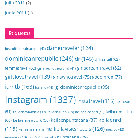
julio 2011
(2)
junio 2011
(1)
Etiquetas
dametraveler
(124)
beautifuldestinations
(42)
dominicanrepublic
(246)
dr
(145)
drhasitall
(62)
girlsdreamtravel
(82)
femmetravel
(62)
girlaroundtheworld
(41)
girlslovetravel
(139)
girlswhotravel
(75)
godomrep
(77)
iamtb
(168)
ig_dominicanrepublic
(95)
iceland
(44)
Instagram
(1337)
instatravel
(115)
keilaeats
keilaenmexico
(51)
keilaeniceland
(43)
keilaencolombia
(39)
keilaendubai
(39)
keilaenrd
keilaenpuntacana
(87)
(66)
keilaennewyork
(56)
(119)
keilavisitshotels
(126)
keilaensamana
(48)
mexico
(42)
puntacana
(79)
newyork
(49)
nyc
(44)
peru
(41)