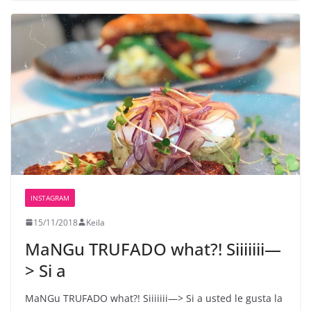
INSTAGRAM
15/11/2018
Keila
MaNGu TRUFADO️ what?! Siiiiiii—
> Si a
MaNGu TRUFADO️ what?! Siiiiiii—> Si a usted le gusta la