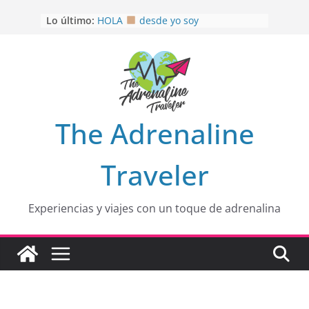
Saltar
Lo último:
HOLA
desde yo soy
al
Aprovechando que Wen tenía que
contenido
venia
EL SENDERO DEL CACAO: Excelente
opción
HOSPEDAJE AL NATURALSHH !!
.
En
OTRA PERSPECTIVA de RÍO EL
The Adrenaline
MULITO!
Traveler
Experiencias y viajes con un toque de adrenalina