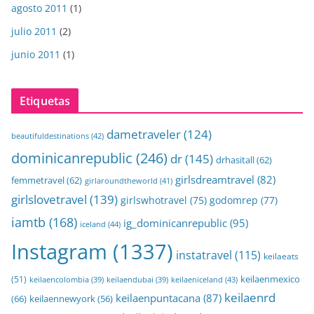
agosto 2011
(1)
julio 2011
(2)
junio 2011
(1)
Etiquetas
dametraveler
(124)
beautifuldestinations
(42)
dominicanrepublic
(246)
dr
(145)
drhasitall
(62)
girlsdreamtravel
(82)
femmetravel
(62)
girlaroundtheworld
(41)
girlslovetravel
(139)
girlswhotravel
(75)
godomrep
(77)
iamtb
(168)
ig_dominicanrepublic
(95)
iceland
(44)
Instagram
(1337)
instatravel
(115)
keilaeats
keilaenmexico
(51)
keilaeniceland
(43)
keilaencolombia
(39)
keilaendubai
(39)
keilaenrd
keilaenpuntacana
(87)
(66)
keilaennewyork
(56)