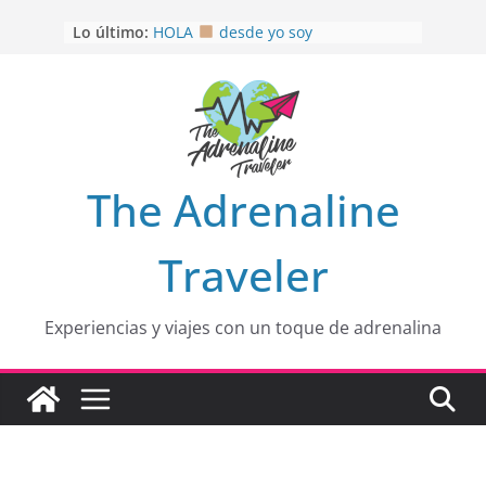
Saltar
Lo último:
HOLA
desde yo soy
al
Aprovechando que Wen tenía que
contenido
venia
EL SENDERO DEL CACAO: Excelente
opción
HOSPEDAJE AL NATURALSHH !!
.
En
OTRA PERSPECTIVA de RÍO EL
The Adrenaline
MULITO!
Traveler
Experiencias y viajes con un toque de adrenalina