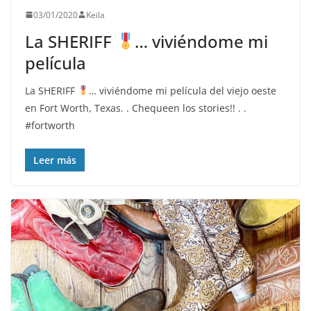
03/01/2020
Keila
La SHERIFF
… viviéndome mi
película
La SHERIFF
… viviéndome mi película del viejo oeste
en Fort Worth, Texas. . Chequeen los stories!! . .
#fortworth
Leer más