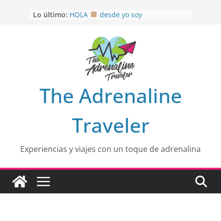
Saltar
Lo último:
HOLA
desde yo soy
al
Aprovechando que Wen tenía que
contenido
venia
EL SENDERO DEL CACAO: Excelente
opción
HOSPEDAJE AL NATURALSHH !!
.
En
OTRA PERSPECTIVA de RÍO EL
The Adrenaline
MULITO!
Traveler
Experiencias y viajes con un toque de adrenalina