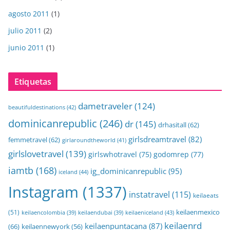
agosto 2011
(1)
julio 2011
(2)
junio 2011
(1)
Etiquetas
dametraveler
(124)
beautifuldestinations
(42)
dominicanrepublic
(246)
dr
(145)
drhasitall
(62)
girlsdreamtravel
(82)
femmetravel
(62)
girlaroundtheworld
(41)
girlslovetravel
(139)
girlswhotravel
(75)
godomrep
(77)
iamtb
(168)
ig_dominicanrepublic
(95)
iceland
(44)
Instagram
(1337)
instatravel
(115)
keilaeats
keilaenmexico
(51)
keilaeniceland
(43)
keilaencolombia
(39)
keilaendubai
(39)
keilaenrd
keilaenpuntacana
(87)
(66)
keilaennewyork
(56)