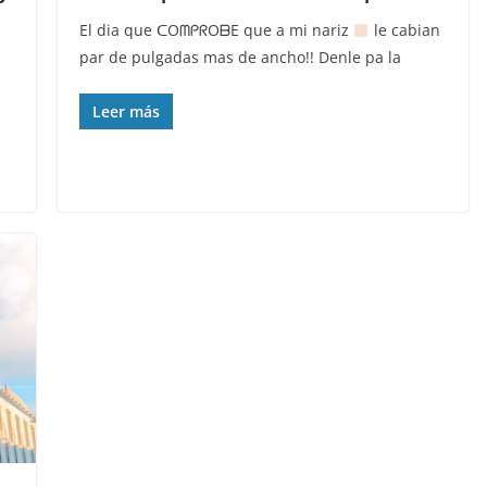
El dia que ᑕOᗰᑭᖇOᗷE que a mi nariz
le cabian
par de pulgadas mas de ancho!! Denle pa la
Leer más