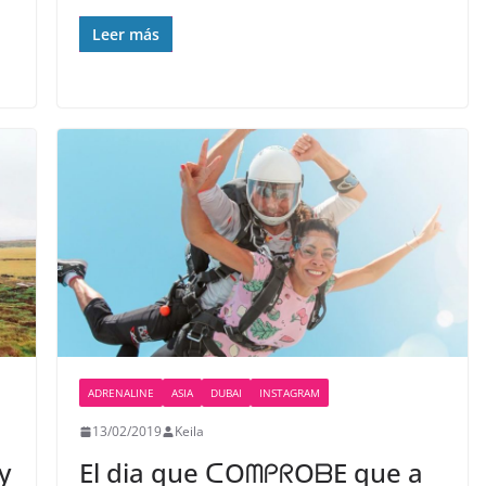
Leer más
ADRENALINE
ASIA
DUBAI
INSTAGRAM
13/02/2019
Keila
y
El dia que ᑕOᗰᑭᖇOᗷE que a