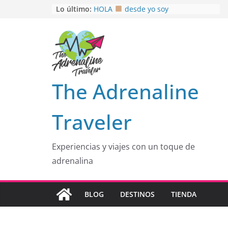
Saltar
Lo último:
HOLA
desde yo soy
Aprovechando que Wen tenía que
al
venia
contenido
EL SENDERO DEL CACAO: Excelente
opción
HOSPEDAJE AL NATURALSHH !!
.
En
OTRA PERSPECTIVA de RÍO EL
The Adrenaline
MULITO!
Traveler
Experiencias y viajes con un toque de
adrenalina
BLOG
DESTINOS
TIENDA