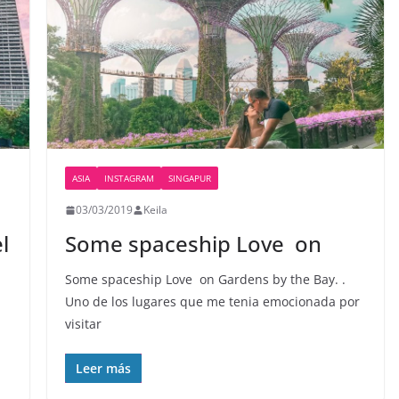
ASIA
INSTAGRAM
SINGAPUR
03/03/2019
Keila
l
Some spaceship Love ️ on
Some spaceship Love ️ on Gardens by the Bay. .
Uno de los lugares que me tenia emocionada por
visitar
Leer más