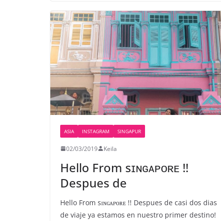
ASIA
INSTAGRAM
SINGAPUR
02/03/2019
Keila
Hello From sɪɴɢᴀᴘᴏʀᴇ !!
Despues de
Hello From sɪɴɢᴀᴘᴏʀᴇ !! Despues de casi dos dias
de viaje ya estamos en nuestro primer destino!