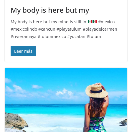
My body is here but my
My body is here but my mind is still in
#mexico
#mexicolindo #cancun #playatulum #playadelcarmen
#rivieramaya #tulummexico #yucatan #tulum
Leer más