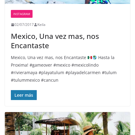
INSTAGRAM
02/07/2017
Keila
Mexico, Una vez mas, nos
Encantaste️
Mexico, Una vez mas, nos Encantaste
Hasta la
Proxima! #gameover #mexico #mexicolindo
#rivieramaya #playatulum #playadelcarmen #tulum
#tulummexico #cancun
Leer más