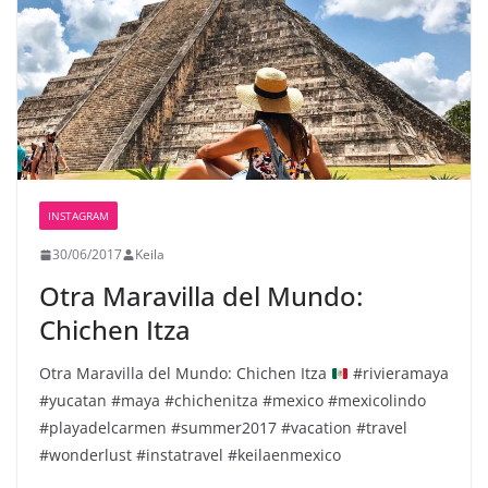
INSTAGRAM
30/06/2017
Keila
️Otra Maravilla del Mundo:
Chichen Itza
Otra Maravilla del Mundo: Chichen Itza
#rivieramaya
#yucatan #maya #chichenitza #mexico #mexicolindo
#playadelcarmen #summer2017 #vacation #travel
#wonderlust #instatravel #keilaenmexico