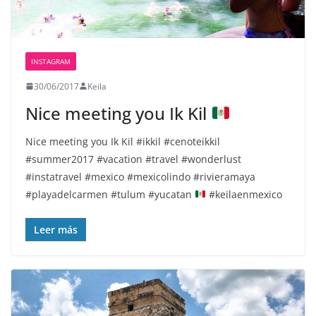
INSTAGRAM
30/06/2017
Keila
Nice meeting you Ik Kil
Nice meeting you Ik Kil
#ikkil #cenoteikkil
#summer2017 #vacation #travel #wonderlust
#instatravel #mexico #mexicolindo #rivieramaya
#playadelcarmen #tulum #yucatan
#keilaenmexico
Leer más