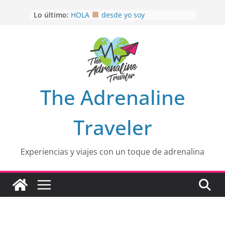
Saltar
Lo último:
HOLA
desde yo soy
al
Aprovechando que Wen tenía que
contenido
venia
EL SENDERO DEL CACAO: Excelente
opción
HOSPEDAJE AL NATURALSHH !!
.
En
OTRA PERSPECTIVA de RÍO EL
The Adrenaline
MULITO!
Traveler
Experiencias y viajes con un toque de adrenalina