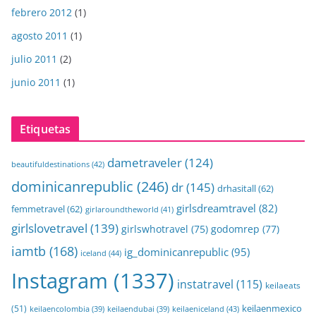
febrero 2012
(1)
agosto 2011
(1)
julio 2011
(2)
junio 2011
(1)
Etiquetas
dametraveler
(124)
beautifuldestinations
(42)
dominicanrepublic
(246)
dr
(145)
drhasitall
(62)
girlsdreamtravel
(82)
femmetravel
(62)
girlaroundtheworld
(41)
girlslovetravel
(139)
girlswhotravel
(75)
godomrep
(77)
iamtb
(168)
ig_dominicanrepublic
(95)
iceland
(44)
Instagram
(1337)
instatravel
(115)
keilaeats
keilaenmexico
(51)
keilaeniceland
(43)
keilaencolombia
(39)
keilaendubai
(39)