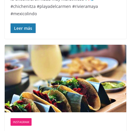
#chichenitza #playadelcarmen #rivieramaya
#mexicolindo
Leer más
INSTAGRAM