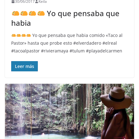
30/06/2017
Keila
Yo que pensaba que
habia
Yo que pensaba que habia comido «Taco al
Pastor» hasta que probe esto
#elverdadero #elreal
#tacoalpastor #rivieramaya #tulum #playadelcarmen
Leer más