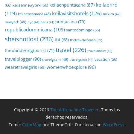
keilaenrd
keilaenpuntacana
(87)
(66)
keilaennewyork
(56)
(119)
keilavisitshotels
(126)
keilaensamana
(48)
mexico
(42)
puntacana
(79)
newyork
(49)
nyc
(44)
peru
(41)
republicadominicana
(109)
santodomingo
(56)
sheisnotlost
(236)
tbt
(68)
thetravelwoman
(39)
travel
(226)
thewanderingtourist
(71)
traveladdict
(42)
travelblogger
(90)
travelgram
(49)
vacation
(56)
travelguide
(44)
womenwhoexplore
(96)
wearetravelgirls
(69)
Copyright © 2026
The Adrenaline Traveler
. Todos los
derechos reservados.
Tema:
ColorMag
por ThemeGrill. Funciona con
WordPress
.