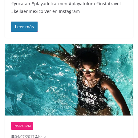
#yucatan #playadelcarmen #playatulum #instatravel
#keilaenmexico Ver en Instagram
Leer más
INSTAGRAM
04/07/2017
Keila