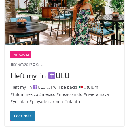
INSTAGRAM
01/07/2017
Keila
I left my
in
ULU
I left my
in
ULU
… I will be back!
#tulum
#tulummexico #mexico #mexicolindo #rivieramaya
#yucatan #playadelcarmen #cilantro
Leer más