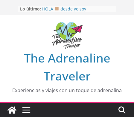
Saltar
Lo último:
HOLA
desde yo soy
al
Aprovechando que Wen tenía que
contenido
venia
EL SENDERO DEL CACAO: Excelente
opción
HOSPEDAJE AL NATURALSHH !!
.
En
OTRA PERSPECTIVA de RÍO EL
The Adrenaline
MULITO!
Traveler
Experiencias y viajes con un toque de adrenalina