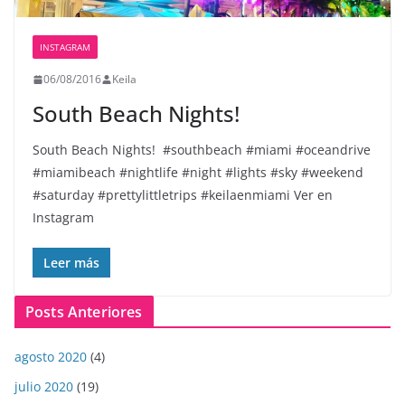
INSTAGRAM
06/08/2016
Keila
South Beach Nights! ️
South Beach Nights! ️ #southbeach #miami #oceandrive
#miamibeach #nightlife #night #lights #sky #weekend
#saturday #prettylittletrips #keilaenmiami Ver en
Instagram
Leer más
Posts Anteriores
agosto 2020
(4)
julio 2020
(19)