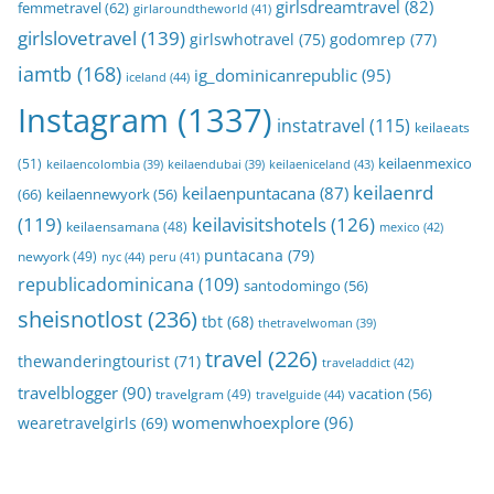
girlsdreamtravel
(82)
femmetravel
(62)
girlaroundtheworld
(41)
girlslovetravel
(139)
girlswhotravel
(75)
godomrep
(77)
iamtb
(168)
ig_dominicanrepublic
(95)
iceland
(44)
Instagram
(1337)
instatravel
(115)
keilaeats
keilaenmexico
(51)
keilaeniceland
(43)
keilaencolombia
(39)
keilaendubai
(39)
keilaenrd
keilaenpuntacana
(87)
(66)
keilaennewyork
(56)
(119)
keilavisitshotels
(126)
keilaensamana
(48)
mexico
(42)
puntacana
(79)
newyork
(49)
nyc
(44)
peru
(41)
republicadominicana
(109)
santodomingo
(56)
sheisnotlost
(236)
tbt
(68)
thetravelwoman
(39)
travel
(226)
thewanderingtourist
(71)
traveladdict
(42)
travelblogger
(90)
travelgram
(49)
vacation
(56)
travelguide
(44)
womenwhoexplore
(96)
wearetravelgirls
(69)