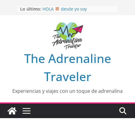
Saltar
Lo último:
HOLA
desde yo soy
al
Aprovechando que Wen tenía que
contenido
venia
EL SENDERO DEL CACAO: Excelente
opción
HOSPEDAJE AL NATURALSHH !!
.
En
OTRA PERSPECTIVA de RÍO EL
The Adrenaline
MULITO!
Traveler
Experiencias y viajes con un toque de adrenalina