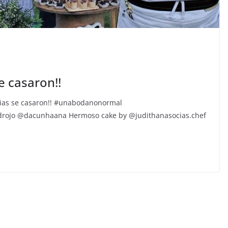
e casaron!!
sias se casaron!! #unabodanonormal
rojo @dacunhaana Hermoso cake by @judithanasocias.chef