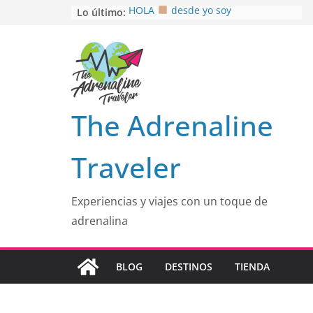
Saltar
Lo último:
HOLA
desde yo soy
Aprovechando que Wen tenía que
al
venia
contenido
EL SENDERO DEL CACAO: Excelente
opción
HOSPEDAJE AL NATURALSHH !!
.
En
OTRA PERSPECTIVA de RÍO EL
The Adrenaline
MULITO!
Traveler
Experiencias y viajes con un toque de
adrenalina
BLOG
DESTINOS
TIENDA