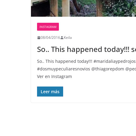
INSTAGRAM
08/04/2016
Keila
So.. This happened today!!! s
So.. This happened today!!! #maridaliaypedrojo
#dosmuypeculiaresnovios @thiagorepdom @ped
Ver en Instagram
Leer más