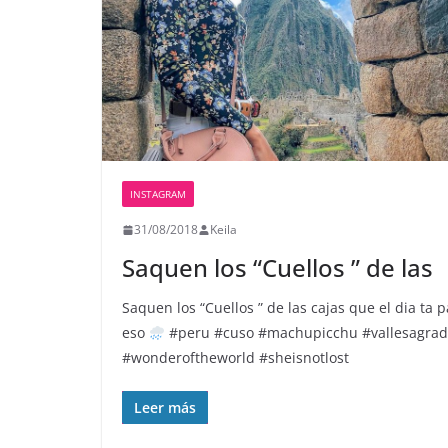
INSTAGRAM
31/08/2018
Keila
Saquen los “Cuellos ” de las
Saquen los “Cuellos ” de las cajas que el dia ta p
eso
#peru #cuso #machupicchu #vallesagra
#wonderoftheworld #sheisnotlost
Leer más