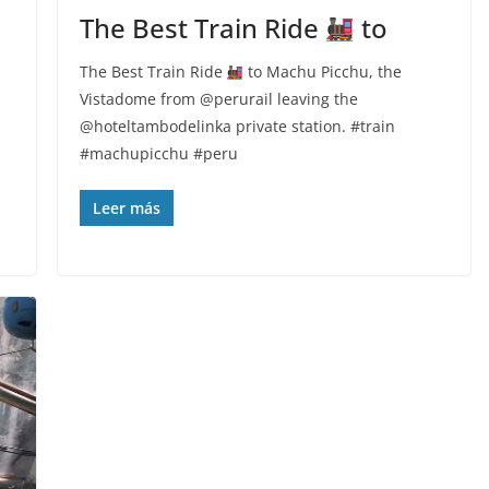
The Best Train Ride
to
The Best Train Ride
to Machu Picchu, the
Vistadome from @perurail leaving the
@hoteltambodelinka private station. #train
#machupicchu #peru
Leer más