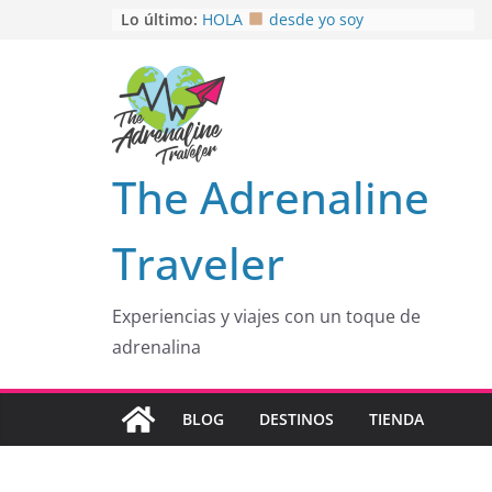
Saltar
Lo último:
HOLA
desde yo soy
Aprovechando que Wen tenía que
al
venia
contenido
EL SENDERO DEL CACAO: Excelente
opción
HOSPEDAJE AL NATURALSHH !!
.
En
OTRA PERSPECTIVA de RÍO EL
The Adrenaline
MULITO!
Traveler
Experiencias y viajes con un toque de
adrenalina
BLOG
DESTINOS
TIENDA