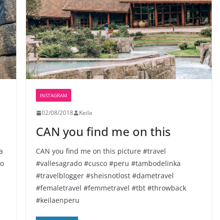
INSTAGRAM
02/08/2018
Keila
CAN you find me on this
a
CAN you find me on this picture #travel
do
#vallesagrado #cusco #peru #tambodelinka
#travelblogger #sheisnotlost #dametravel
#femaletravel #femmetravel #tbt #throwback
#keilaenperu