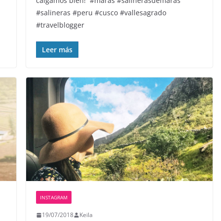
caigamos bien! ️ #maras #salinerasdemaras
#salineras #peru #cusco #vallesagrado
#travelblogger
Leer más
INSTAGRAM
19/07/2018
Keila