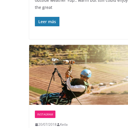
outside weather Yup.. warm but still could enjoy
the great
Leer más
INSTAGRAM
20/07/2018
Keila