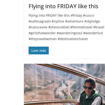
Flying into FRIDAY like this️
Flying into FRIDAY like this️ #friday #cusco
#vallesagrado #zipline #adventure #skylodge
#naturavive #sheisnotlost #femmetravel #travel
#girlsthatwonder #wanderingsoul #wanderlust
#theyravelwoman #destinationchaser
Leer más