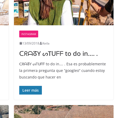
INSTAGRAM
13/09/2018
Keila
ᑕᖇᗩᘔY ᔕTᑌᖴᖴ to do in…. .
ᑕᖇᗩᘔY ᔕTᑌᖴᖴ to do in…. . Esa es probablemente
la primera pregunta que “googleo” cuando estoy
buscando que hacer en
Leer más