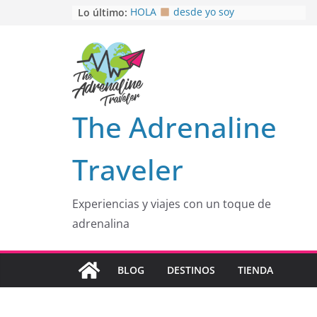
Saltar
Lo último:
HOLA
desde yo soy
Aprovechando que Wen tenía que
al
venia
contenido
EL SENDERO DEL CACAO: Excelente
opción
HOSPEDAJE AL NATURALSHH !!
.
En
OTRA PERSPECTIVA de RÍO EL
The Adrenaline
MULITO!
Traveler
Experiencias y viajes con un toque de
adrenalina
BLOG
DESTINOS
TIENDA