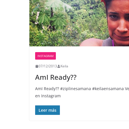
INSTAGRAM
07/12/2013
Keila
AmI Ready??
AmI Ready?? #ziplinesamana #keilaensamana V
en Instagram
Leer más