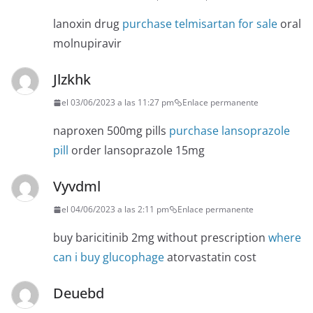
lanoxin drug
purchase telmisartan for sale
oral
molnupiravir
Jlzkhk
el 03/06/2023 a las 11:27 pm
Enlace permanente
naproxen 500mg pills
purchase lansoprazole
pill
order lansoprazole 15mg
Vyvdml
el 04/06/2023 a las 2:11 pm
Enlace permanente
buy baricitinib 2mg without prescription
where
can i buy glucophage
atorvastatin cost
Deuebd