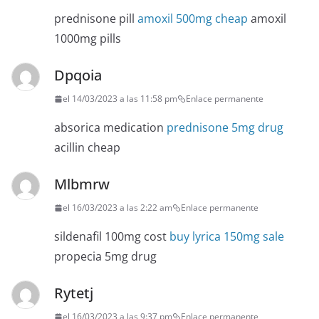
prednisone pill
amoxil 500mg cheap
amoxil
1000mg pills
Dpqoia
el 14/03/2023 a las 11:58 pm
Enlace permanente
absorica medication
prednisone 5mg drug
acillin cheap
Mlbmrw
el 16/03/2023 a las 2:22 am
Enlace permanente
sildenafil 100mg cost
buy lyrica 150mg sale
propecia 5mg drug
Rytetj
el 16/03/2023 a las 9:37 pm
Enlace permanente