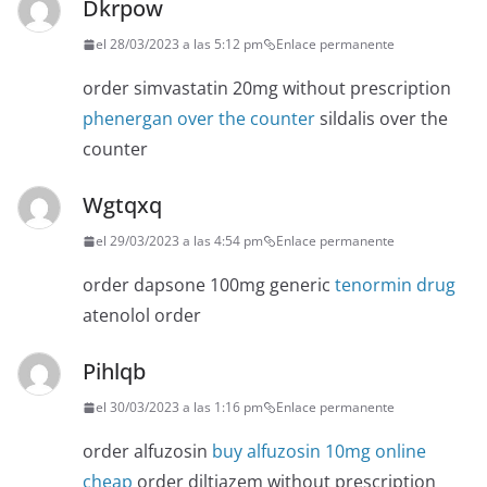
Dkrpow
el 28/03/2023 a las 5:12 pm
Enlace permanente
order simvastatin 20mg without prescription
phenergan over the counter
sildalis over the
counter
Wgtqxq
el 29/03/2023 a las 4:54 pm
Enlace permanente
order dapsone 100mg generic
tenormin drug
atenolol order
Pihlqb
el 30/03/2023 a las 1:16 pm
Enlace permanente
order alfuzosin
buy alfuzosin 10mg online
cheap
order diltiazem without prescription