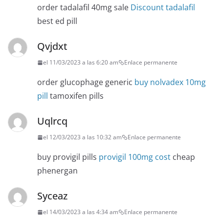
order tadalafil 40mg sale
Discount tadalafil
best ed pill
Qvjdxt
el 11/03/2023 a las 6:20 am
Enlace permanente
order glucophage generic
buy nolvadex 10mg
pill
tamoxifen pills
Uqlrcq
el 12/03/2023 a las 10:32 am
Enlace permanente
buy provigil pills
provigil 100mg cost
cheap
phenergan
Syceaz
el 14/03/2023 a las 4:34 am
Enlace permanente