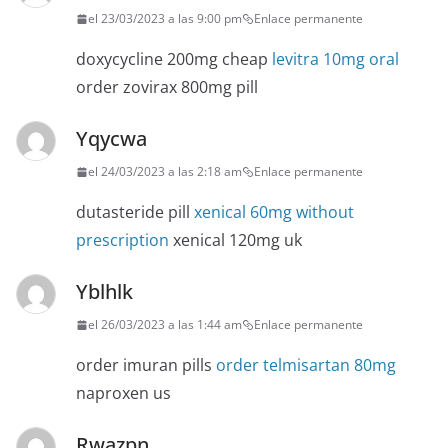
el 23/03/2023 a las 9:00 pm
Enlace permanente
doxycycline 200mg cheap
levitra 10mg oral
order zovirax 800mg pill
Yqycwa
el 24/03/2023 a las 2:18 am
Enlace permanente
dutasteride pill
xenical 60mg without
prescription
xenical 120mg uk
Yblhlk
el 26/03/2023 a las 1:44 am
Enlace permanente
order imuran pills
order telmisartan 80mg
naproxen us
Rwazpn