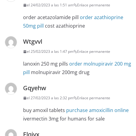
el 24/02/2023 a las 1:51 am
Enlace permanente
order acetazolamide pill
order azathioprine
50mg pill
cost azathioprine
Wtgvvl
el 25/02/2023 a las 1:47 pm
Enlace permanente
lanoxin 250 mg pills
order molnupiravir 200 mg
pill
molnupiravir 200mg drug
Gqyehw
el 27/02/2023 a las 2:32 pm
Enlace permanente
buy amoxil tablets
purchase amoxicillin online
ivermectin 3mg for humans for sale
Elqjvx