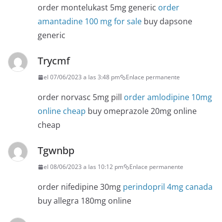
order montelukast 5mg generic
order
amantadine 100 mg for sale
buy dapsone
generic
Trycmf
el 07/06/2023 a las 3:48 pm
Enlace permanente
order norvasc 5mg pill
order amlodipine 10mg
online cheap
buy omeprazole 20mg online
cheap
Tgwnbp
el 08/06/2023 a las 10:12 pm
Enlace permanente
order nifedipine 30mg
perindopril 4mg canada
buy allegra 180mg online