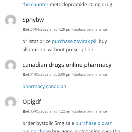
the counter
metoclopramide 20mg drug
Spnybw
el 24/04/2023 a las 7:29 pm
Enlace permanente
orlistat price
purchase zovirax pill
buy
allopurinol without prescription
canadian drugs online pharmacy
el 01/05/2023 a las 2:08 pm
Enlace permanente
pharmacy canadian
Opigdf
el 05/05/2023 a las 1:22 am
Enlace permanente
order bystolic 5mg sale
purchase diovan
online cheap
buy generic clozapine over the