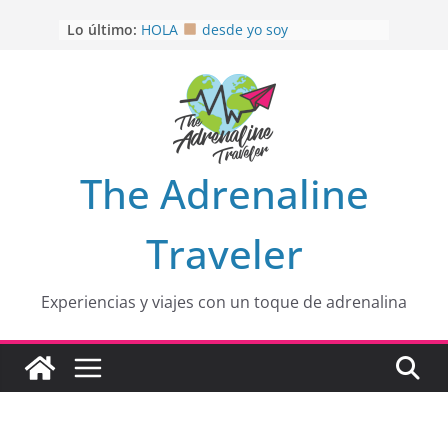
Saltar
Lo último:
HOLA
desde yo soy
al
Aprovechando que Wen tenía que
contenido
venia
EL SENDERO DEL CACAO: Excelente
opción
HOSPEDAJE AL NATURALSHH !!
.
En
OTRA PERSPECTIVA de RÍO EL
The Adrenaline
MULITO!
Traveler
Experiencias y viajes con un toque de adrenalina