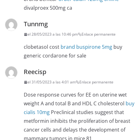
divalproex 500mg ca
Tunnmg
el 28/05/2023 a las 10:46 pm
Enlace permanente
clobetasol cost
brand buspirone 5mg
buy
generic cordarone for sale
Reecisp
el 31/05/2023 a las 4:01 am
Enlace permanente
Dose response curves for EE on uterine wet
weight A and total B and HDL C cholesterol
buy
cialis 10mg
Preclinical studies suggest that
metformin inhibits the proliferation of breast
cancer cells and delays the development of
mammary tumors in mice 81