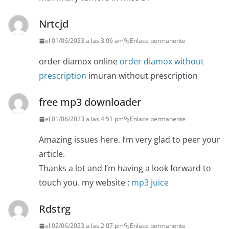
Nrtcjd
el 01/06/2023 a las 3:06 am
Enlace permanente
order diamox online
order diamox without
prescription
imuran without prescription
free mp3 downloader
el 01/06/2023 a las 4:51 pm
Enlace permanente
Amazing issues here. I’m very glad to peer your
article.
Thanks a lot and I’m having a look forward to
touch you. my website :
mp3 juice
Rdstrg
el 02/06/2023 a las 2:07 pm
Enlace permanente