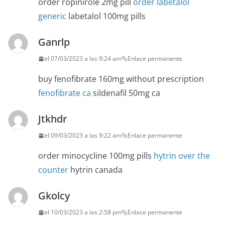
order ropinirole 2mg pill
order labetalol
generic
labetalol 100mg pills
Ganrlp
el 07/03/2023 a las 9:24 am
Enlace permanente
buy fenofibrate 160mg without prescription
fenofibrate ca
sildenafil 50mg ca
Jtkhdr
el 09/03/2023 a las 9:22 am
Enlace permanente
order minocycline 100mg pills
hytrin over the
counter
hytrin canada
Gkolcy
el 10/03/2023 a las 2:58 pm
Enlace permanente