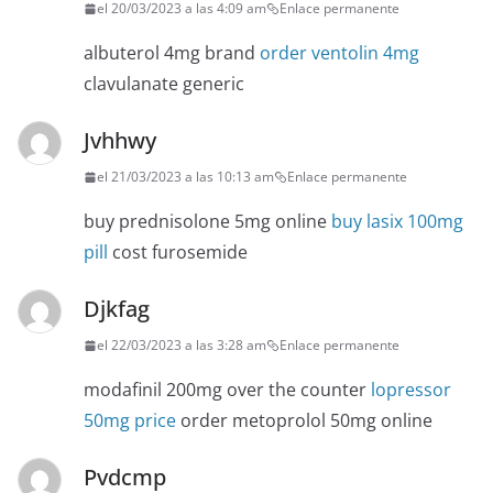
el 20/03/2023 a las 4:09 am
Enlace permanente
albuterol 4mg brand
order ventolin 4mg
clavulanate generic
Jvhhwy
el 21/03/2023 a las 10:13 am
Enlace permanente
buy prednisolone 5mg online
buy lasix 100mg
pill
cost furosemide
Djkfag
el 22/03/2023 a las 3:28 am
Enlace permanente
modafinil 200mg over the counter
lopressor
50mg price
order metoprolol 50mg online
Pvdcmp