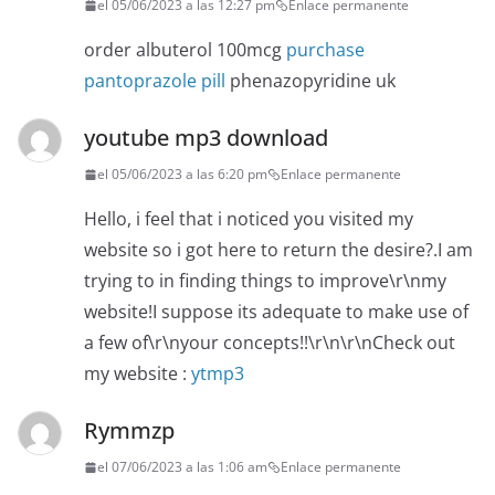
el 05/06/2023 a las 12:27 pm
Enlace permanente
order albuterol 100mcg
purchase
pantoprazole pill
phenazopyridine uk
youtube mp3 download
el 05/06/2023 a las 6:20 pm
Enlace permanente
Hello, i feel that i noticed you visited my
website so i got here to return the desire?.I am
trying to in finding things to improve\r\nmy
website!I suppose its adequate to make use of
a few of\r\nyour concepts!!\r\n\r\nCheck out
my website :
ytmp3
Rymmzp
el 07/06/2023 a las 1:06 am
Enlace permanente