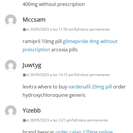
400mg without prescription
Mccsam
el 25/05/2023 a las 11:59 am
Enlace permanente
ramipril 10mg pill
glimepiride 4mg without
prescription
arcoxia pills
Juwtyg
el 26/05/2023 a las 10:15 pm
Enlace permanente
levitra where to buy
vardenafil 20mg pill
order
hydroxychloroquine generic
Yizebb
el 28/05/2023 a las 3:21 pm
Enlace permanente
brand benicar
order calan 120mg online