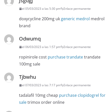
Jsgdgj
el 05/03/2023 a las 5:30 pm
Enlace permanente
doxycycline 200mg uk
generic medrol
medrol
brand
Odwumq
el 06/03/2023 a las 1:57 pm
Enlace permanente
ropinirole cost
purchase trandate
trandate
100mg sale
Tjbwhu
el 07/03/2023 a las 7:17 pm
Enlace permanente
tadalafil 10mg cheap
purchase clopidogrel for
sale
trimox order online