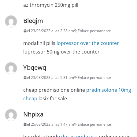
azithromycin 250mg pill
Bleqjm
el 23/03/2023 a las 2:28 am
Enlace permanente
modafinil pills
lopressor over the counter
lopressor 50mg over the counter
Ybqewq
el 23/03/2023 a las 5:31 pm
Enlace permanente
cheap prednisolone online
prednisolone 10mg
cheap
lasix for sale
Nhpixa
el 25/03/2023 a las 1:47 am
Enlace permanente
buy dutasteride
dutasteride usa
order generic