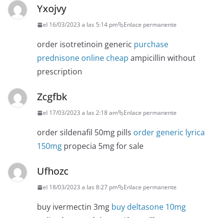
Yxojvy
el 16/03/2023 a las 5:14 pm
Enlace permanente
order isotretinoin generic
purchase
prednisone online cheap
ampicillin without
prescription
Zcgfbk
el 17/03/2023 a las 2:18 am
Enlace permanente
order sildenafil 50mg pills
order generic lyrica
150mg
propecia 5mg for sale
Ufhozc
el 18/03/2023 a las 8:27 pm
Enlace permanente
buy ivermectin 3mg
buy deltasone 10mg