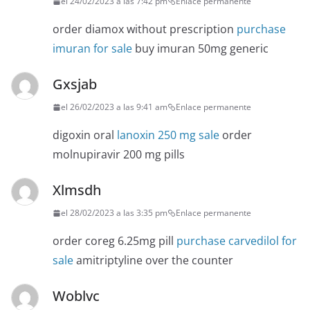
el 24/02/2023 a las 7:42 pm
Enlace permanente
order diamox without prescription
purchase
imuran for sale
buy imuran 50mg generic
Gxsjab
el 26/02/2023 a las 9:41 am
Enlace permanente
digoxin oral
lanoxin 250 mg sale
order
molnupiravir 200 mg pills
Xlmsdh
el 28/02/2023 a las 3:35 pm
Enlace permanente
order coreg 6.25mg pill
purchase carvedilol for
sale
amitriptyline over the counter
Woblvc