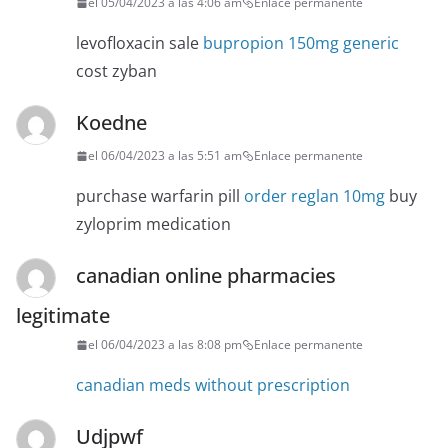
el 05/04/2023 a las 4:06 am
Enlace permanente
levofloxacin sale
bupropion 150mg generic
cost zyban
Koedne
el 06/04/2023 a las 5:51 am
Enlace permanente
purchase warfarin pill
order reglan 10mg
buy
zyloprim medication
canadian online pharmacies
legitimate
el 06/04/2023 a las 8:08 pm
Enlace permanente
canadian meds without prescription
Udjpwf