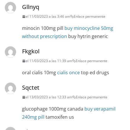
Gllnyq
el 11/03/2023 a las 3:46 am
Enlace permanente
minocin 100mg pill
buy minocycline 50mg
without prescription
buy hytrin generic
Fkgkol
el 11/03/2023 a las 11:39 am
Enlace permanente
oral cialis 10mg
cialis once
top ed drugs
Sqctet
el 13/03/2023 a las 12:33 am
Enlace permanente
glucophage 1000mg canada
buy verapamil
240mg pill
tamoxifen us