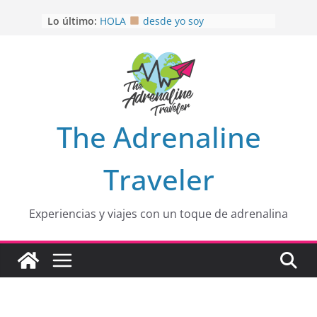
Saltar
OTRA PERSPECTIVA de RÍO EL
Lo último:
al
MULITO!
HOLA
desde yo soy
contenido
Aprovechando que Wen tenía que
venia
EL SENDERO DEL CACAO: Excelente
opción
HOSPEDAJE AL NATURALSHH !!
.
The Adrenaline
En
Traveler
Experiencias y viajes con un toque de adrenalina