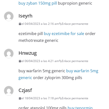
buy zyban 150mg pill
bupropion generic
Iseyrh
el 04/04/2023 a las 2:16 am
Enlace permanente
ezetimibe pill
buy ezetimibe for sale
order
methotrexate generic
Hnwzug
el 06/04/2023 a las 4:21 am
Enlace permanente
buy warfarin 5mg generic
buy warfarin 5mg
generic
order zyloprim 300mg pills
Czjasf
el 18/04/2023 a las 7:18 pm
Enlace permanente
order atenolol 100mg pills
buy tenormin