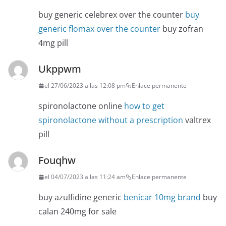
buy generic celebrex over the counter
buy
generic flomax over the counter
buy zofran
4mg pill
Ukppwm
el 27/06/2023 a las 12:08 pm
Enlace permanente
spironolactone online
how to get
spironolactone without a prescription
valtrex
pill
Fouqhw
el 04/07/2023 a las 11:24 am
Enlace permanente
buy azulfidine generic
benicar 10mg brand
buy
calan 240mg for sale