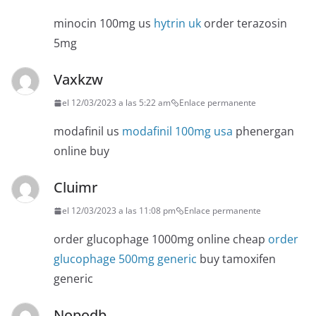
minocin 100mg us
hytrin uk
order terazosin
5mg
Vaxkzw
el 12/03/2023 a las 5:22 am
Enlace permanente
modafinil us
modafinil 100mg usa
phenergan
online buy
Cluimr
el 12/03/2023 a las 11:08 pm
Enlace permanente
order glucophage 1000mg online cheap
order
glucophage 500mg generic
buy tamoxifen
generic
Nopodb