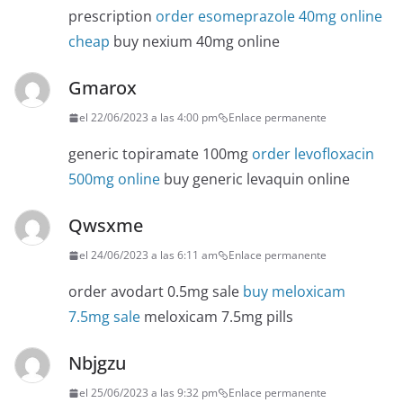
prescription
order esomeprazole 40mg online
cheap
buy nexium 40mg online
Gmarox
el 22/06/2023 a las 4:00 pm
Enlace permanente
generic topiramate 100mg
order levofloxacin
500mg online
buy generic levaquin online
Qwsxme
el 24/06/2023 a las 6:11 am
Enlace permanente
order avodart 0.5mg sale
buy meloxicam
7.5mg sale
meloxicam 7.5mg pills
Nbjgzu
el 25/06/2023 a las 9:32 pm
Enlace permanente