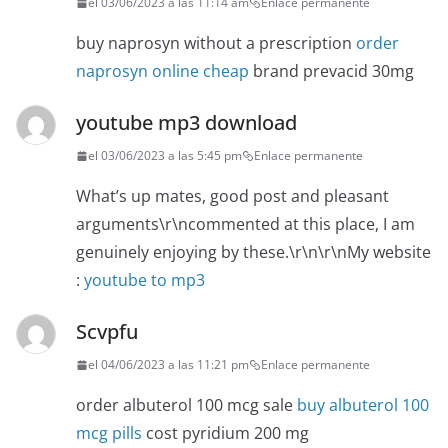
el 03/06/2023 a las 11:14 am
Enlace permanente
buy naprosyn without a prescription
order
naprosyn online cheap
brand prevacid 30mg
youtube mp3 download
el 03/06/2023 a las 5:45 pm
Enlace permanente
What’s up mates, good post and pleasant
arguments\r\ncommented at this place, I am
genuinely enjoying by these.\r\n\r\nMy website
:
youtube to mp3
Scvpfu
el 04/06/2023 a las 11:21 pm
Enlace permanente
order albuterol 100 mcg sale
buy albuterol 100
mcg pills
cost pyridium 200 mg