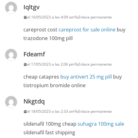
Iqltgv
el 16/05/2023 a las 4:09 am
Enlace permanente
careprost cost
careprost for sale online
buy
trazodone 100mg pill
Fdeamf
el 17/05/2023 a las 2:06 pm
Enlace permanente
cheap catapres
buy antivert 25 mg pill
buy
tiotropium bromide online
Nkgtdq
el 18/05/2023 a las 2:33 am
Enlace permanente
sildenafil 100mg cheap
suhagra 100mg sale
sildenafil fast shipping