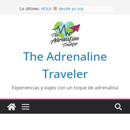
Saltar
OTRA PERSPECTIVA de RÍO EL
Lo último:
MULITO!
al
HOLA
desde yo soy
contenido
Aprovechando que Wen tenía que
venia
EL SENDERO DEL CACAO: Excelente
opción
HOSPEDAJE AL NATURALSHH !!
.
En
The Adrenaline
Traveler
Experiencias y viajes con un toque de adrenalina