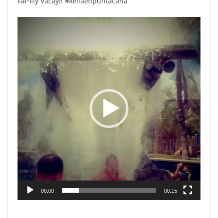
Family Vacay!! #keilaenpuntacana
Reproductor
de
vídeo
00:00
00:15