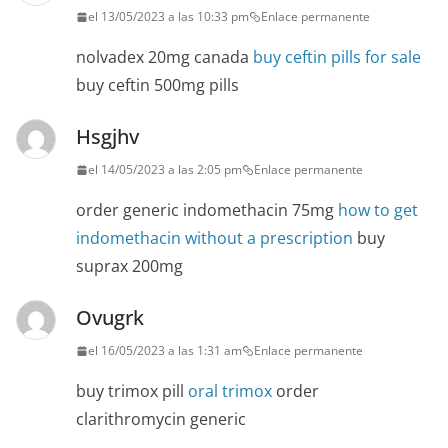
el 13/05/2023 a las 10:33 pm
Enlace permanente
nolvadex 20mg canada
buy ceftin pills for sale
buy ceftin 500mg pills
Hsgjhv
el 14/05/2023 a las 2:05 pm
Enlace permanente
order generic indomethacin 75mg
how to get
indomethacin without a prescription
buy
suprax 200mg
Ovugrk
el 16/05/2023 a las 1:31 am
Enlace permanente
buy trimox pill
oral trimox
order
clarithromycin generic