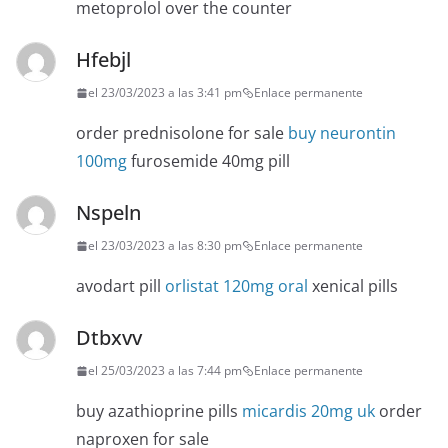
metoprolol over the counter
Hfebjl
el 23/03/2023 a las 3:41 pm
Enlace permanente
order prednisolone for sale
buy neurontin
100mg
furosemide 40mg pill
Nspeln
el 23/03/2023 a las 8:30 pm
Enlace permanente
avodart pill
orlistat 120mg oral
xenical pills
Dtbxvv
el 25/03/2023 a las 7:44 pm
Enlace permanente
buy azathioprine pills
micardis 20mg uk
order
naproxen for sale