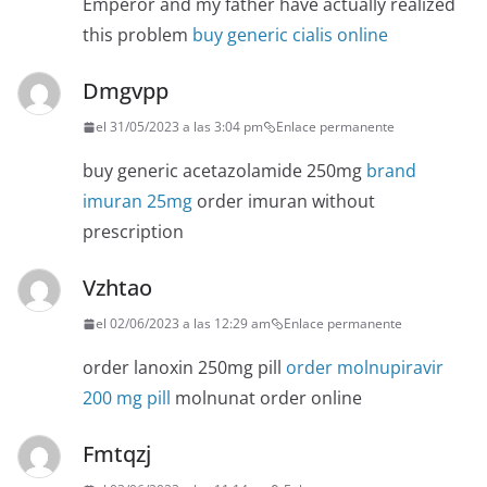
Emperor and my father have actually realized
this problem
buy generic cialis online
Dmgvpp
el 31/05/2023 a las 3:04 pm
Enlace permanente
buy generic acetazolamide 250mg
brand
imuran 25mg
order imuran without
prescription
Vzhtao
el 02/06/2023 a las 12:29 am
Enlace permanente
order lanoxin 250mg pill
order molnupiravir
200 mg pill
molnunat order online
Fmtqzj