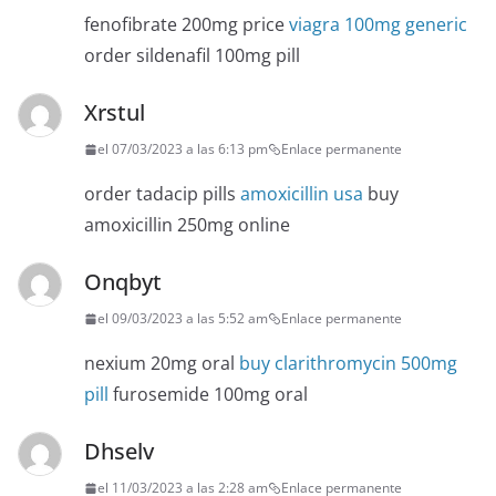
fenofibrate 200mg price
viagra 100mg generic
order sildenafil 100mg pill
Xrstul
el 07/03/2023 a las 6:13 pm
Enlace permanente
order tadacip pills
amoxicillin usa
buy
amoxicillin 250mg online
Onqbyt
el 09/03/2023 a las 5:52 am
Enlace permanente
nexium 20mg oral
buy clarithromycin 500mg
pill
furosemide 100mg oral
Dhselv
el 11/03/2023 a las 2:28 am
Enlace permanente