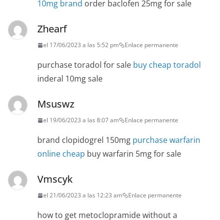
10mg brand
order baclofen 25mg for sale
Zhearf
el 17/06/2023 a las 5:52 pm
Enlace permanente
purchase toradol for sale
buy cheap toradol
inderal 10mg sale
Msuswz
el 19/06/2023 a las 8:07 am
Enlace permanente
brand clopidogrel 150mg
purchase warfarin
online cheap
buy warfarin 5mg for sale
Vmscyk
el 21/06/2023 a las 12:23 am
Enlace permanente
how to get metoclopramide without a