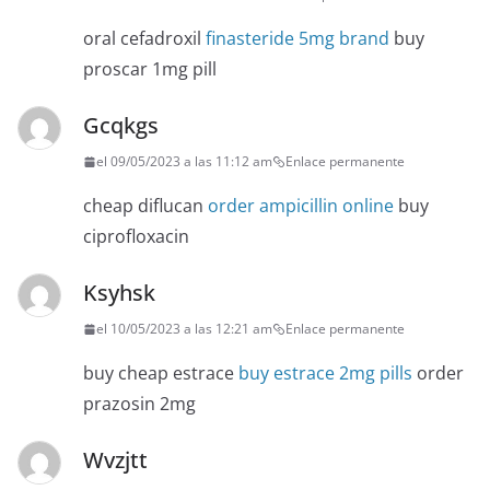
oral cefadroxil
finasteride 5mg brand
buy
proscar 1mg pill
Gcqkgs
el 09/05/2023 a las 11:12 am
Enlace permanente
cheap diflucan
order ampicillin online
buy
ciprofloxacin
Ksyhsk
el 10/05/2023 a las 12:21 am
Enlace permanente
buy cheap estrace
buy estrace 2mg pills
order
prazosin 2mg
Wvzjtt