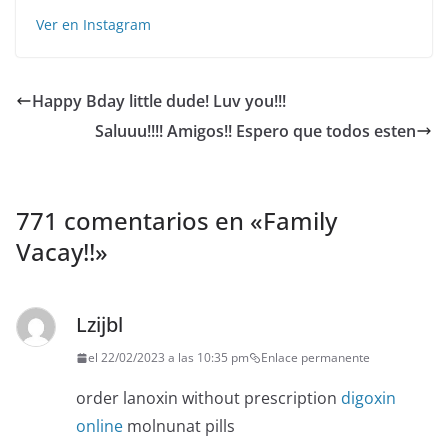
Ver en Instagram
Happy Bday little dude! Luv you!!!
Saluuu!!!! Amigos!! Espero que todos esten
771 comentarios en «
Family
Vacay!!
»
Lzijbl
el 22/02/2023 a las 10:35 pm
Enlace permanente
order lanoxin without prescription
digoxin
online
molnunat pills