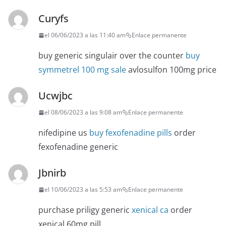
Curyfs
el 06/06/2023 a las 11:40 am
Enlace permanente
buy generic singulair over the counter
buy
symmetrel 100 mg sale
avlosulfon 100mg price
Ucwjbc
el 08/06/2023 a las 9:08 am
Enlace permanente
nifedipine us
buy fexofenadine pills
order
fexofenadine generic
Jbnirb
el 10/06/2023 a las 5:53 am
Enlace permanente
purchase priligy generic
xenical ca
order
xenical 60mg pill