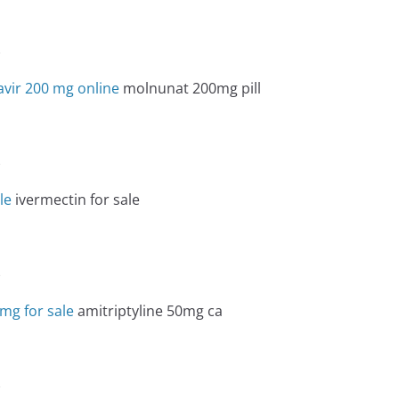
e
vir 200 mg online
molnunat 200mg pill
e
le
ivermectin for sale
e
0mg for sale
amitriptyline 50mg ca
e