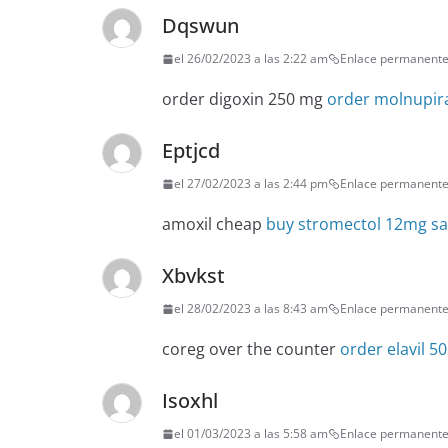
Dqswun
el 26/02/2023 a las 2:22 am
Enlace permanent
order digoxin 250 mg
order molnupira
Eptjcd
el 27/02/2023 a las 2:44 pm
Enlace permanent
amoxil cheap
buy stromectol 12mg sa
Xbvkst
el 28/02/2023 a las 8:43 am
Enlace permanent
coreg over the counter
order elavil 5
Isoxhl
el 01/03/2023 a las 5:58 am
Enlace permanent