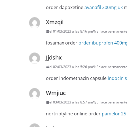
order dapoxetine
avanafil 200mg uk
m
Xmzqil
el 01/03/2023 a las 8:16 pm
Enlace permanent
fosamax order
order ibuprofen 400mg
Jjdshx
el 02/03/2023 a las 5:26 pm
Enlace permanent
order indomethacin capsule
indocin s
Wmjiuc
el 03/03/2023 a las 8:57 am
Enlace permanent
nortriptyline online order
pamelor 25