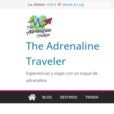
Saltar
Lo último:
HOLA
desde yo soy
Aprovechando que Wen tenía que
al
venia
contenido
EL SENDERO DEL CACAO: Excelente
opción
HOSPEDAJE AL NATURALSHH !!
.
En
OTRA PERSPECTIVA de RÍO EL
The Adrenaline
MULITO!
Traveler
Experiencias y viajes con un toque de
adrenalina
BLOG
DESTINOS
TIENDA