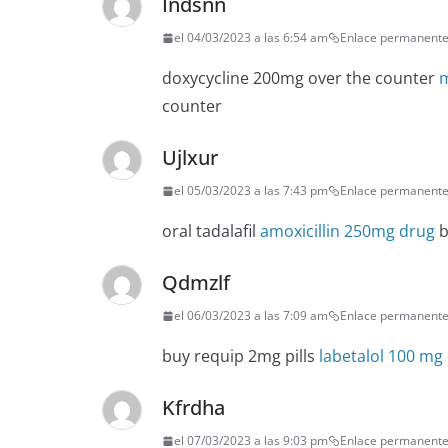
Indsnn
el 04/03/2023 a las 6:54 am
Enlace permanent
doxycycline 200mg over the counter
m
counter
Ujlxur
el 05/03/2023 a las 7:43 pm
Enlace permanent
oral tadalafil
amoxicillin 250mg drug
b
Qdmzlf
el 06/03/2023 a las 7:09 am
Enlace permanent
buy requip 2mg pills
labetalol 100 mg
Kfrdha
el 07/03/2023 a las 9:03 pm
Enlace permanent