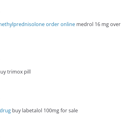
e
ethylprednisolone order online
medrol 16 mg over
e
uy trimox pill
e
 drug
buy labetalol 100mg for sale
e