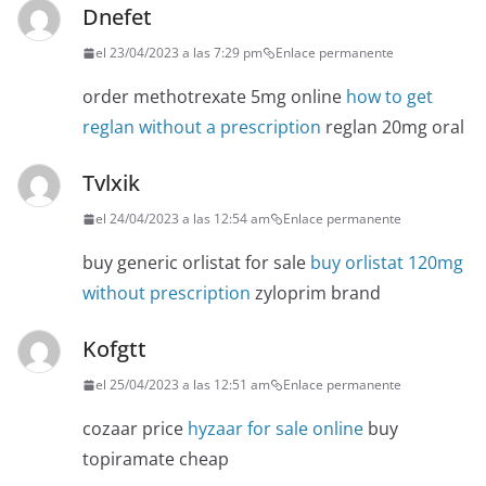
Dnefet
el 23/04/2023 a las 7:29 pm
Enlace permanente
order methotrexate 5mg online
how to get
reglan without a prescription
reglan 20mg oral
Tvlxik
el 24/04/2023 a las 12:54 am
Enlace permanente
buy generic orlistat for sale
buy orlistat 120mg
without prescription
zyloprim brand
Kofgtt
el 25/04/2023 a las 12:51 am
Enlace permanente
cozaar price
hyzaar for sale online
buy
topiramate cheap