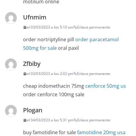
motilium online
Ufnmim
el 03/03/2023 a las 5:10 am
Enlace permanente
order nortriptyline pill
order paracetamol
500mg for sale
oral paxil
Zfbiby
el 03/03/2023 a las 2:02 pm
Enlace permanente
cheap indomethacin 75mg
cenforce 50mg us
order cenforce 100mg sale
Plogan
el 04/03/2023 a las 5:31 pm
Enlace permanente
buy famotidine for sale
famotidine 20mg usa