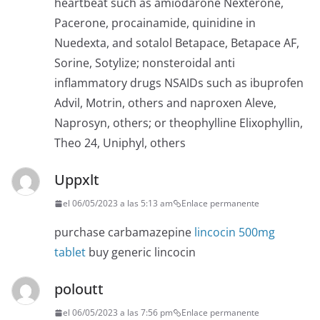
heartbeat such as amiodarone Nexterone,
Pacerone, procainamide, quinidine in
Nuedexta, and sotalol Betapace, Betapace AF,
Sorine, Sotylize; nonsteroidal anti
inflammatory drugs NSAIDs such as ibuprofen
Advil, Motrin, others and naproxen Aleve,
Naprosyn, others; or theophylline Elixophyllin,
Theo 24, Uniphyl, others
Uppxlt
el 06/05/2023 a las 5:13 am
Enlace permanente
purchase carbamazepine
lincocin 500mg
tablet
buy generic lincocin
poloutt
el 06/05/2023 a las 7:56 pm
Enlace permanente