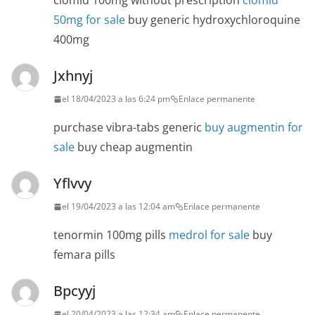
clomid 100mg without prescription
clomid
50mg for sale
buy generic hydroxychloroquine
400mg
Jxhnyj
el 18/04/2023 a las 6:24 pm
Enlace permanente
purchase vibra-tabs generic
buy augmentin for
sale
buy cheap augmentin
Yflvvy
el 19/04/2023 a las 12:04 am
Enlace permanente
tenormin 100mg pills
medrol for sale
buy
femara pills
Bpcyyj
el 20/04/2023 a las 12:34 am
Enlace permanente