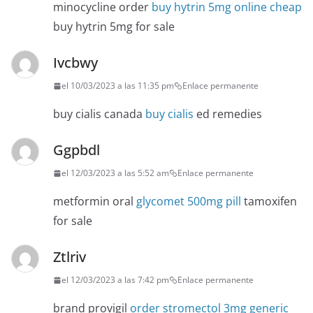
minocycline order
buy hytrin 5mg online cheap
buy hytrin 5mg for sale
Ivcbwy
el 10/03/2023 a las 11:35 pm
Enlace permanente
buy cialis canada
buy cialis
ed remedies
Ggpbdl
el 12/03/2023 a las 5:52 am
Enlace permanente
metformin oral
glycomet 500mg pill
tamoxifen
for sale
Ztlriv
el 12/03/2023 a las 7:42 pm
Enlace permanente
brand provigil
order stromectol 3mg generic