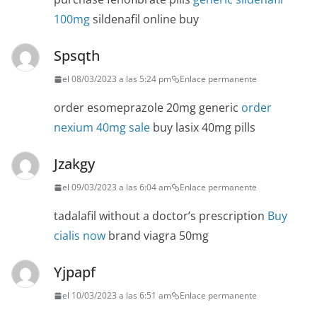
100mg
sildenafil online buy
Spsqth
el 08/03/2023 a las 5:24 pm
Enlace permanente
order esomeprazole 20mg generic
order
nexium 40mg sale
buy lasix 40mg pills
Jzakgy
el 09/03/2023 a las 6:04 am
Enlace permanente
tadalafil without a doctor’s prescription
Buy
cialis now
brand viagra 50mg
Yjpapf
el 10/03/2023 a las 6:51 am
Enlace permanente