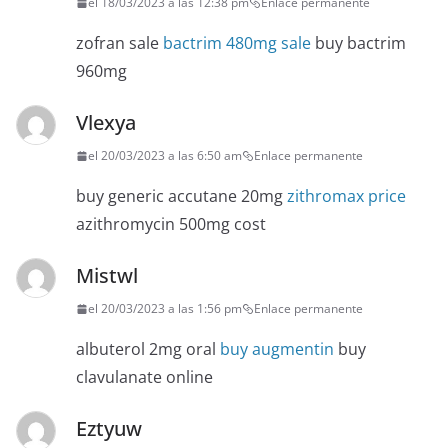
el 18/03/2023 a las 12:38 pm
Enlace permanente
zofran sale
bactrim 480mg sale
buy bactrim
960mg
Vlexya
el 20/03/2023 a las 6:50 am
Enlace permanente
buy generic accutane 20mg
zithromax price
azithromycin 500mg cost
Mistwl
el 20/03/2023 a las 1:56 pm
Enlace permanente
albuterol 2mg oral
buy augmentin
buy
clavulanate online
Eztyuw