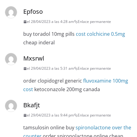
Epfoso
el 28/04/2023 a las 4:28 am
Enlace permanente
buy toradol 10mg pills
cost colchicine 0.5mg
cheap inderal
Mxsrwl
el 29/04/2023 a las 5:31 am
Enlace permanente
order clopidogrel generic
fluvoxamine 100mg
cost
ketoconazole 200mg canada
Bkafjt
el 29/04/2023 a las 9:44 pm
Enlace permanente
tamsulosin online buy
spironolactone over the
counter
order spironolactone online cheap