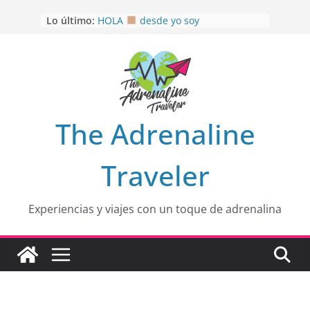
Saltar
Lo último:
HOLA
desde yo soy
al
Aprovechando que Wen tenía que
contenido
venia
EL SENDERO DEL CACAO: Excelente
opción
HOSPEDAJE AL NATURALSHH !!
.
En
OTRA PERSPECTIVA de RÍO EL
The Adrenaline
MULITO!
Traveler
Experiencias y viajes con un toque de adrenalina