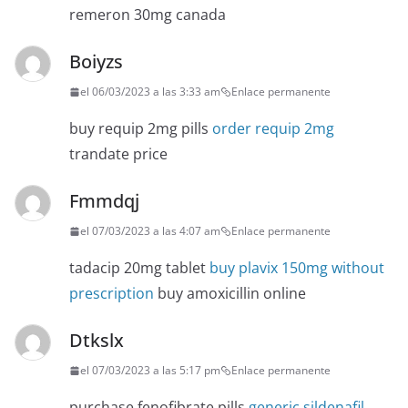
remeron 30mg canada
Boiyzs
el 06/03/2023 a las 3:33 am
Enlace permanente
buy requip 2mg pills
order requip 2mg
trandate price
Fmmdqj
el 07/03/2023 a las 4:07 am
Enlace permanente
tadacip 20mg tablet
buy plavix 150mg without
prescription
buy amoxicillin online
Dtkslx
el 07/03/2023 a las 5:17 pm
Enlace permanente
purchase fenofibrate pills
generic sildenafil