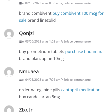
el 02/05/2023 a las 8:30 am
Enlace permanente
brand combivent
buy combivent 100 mcg for
sale
brand linezolid
Qonjzi
el 03/05/2023 a las 1:03 am
Enlace permanente
buy prometrium tablets
purchase tindamax
brand olanzapine 10mg
Nmuaea
el 04/05/2023 a las 7:26 am
Enlace permanente
order nateglinide pills
captopril medication
buy candesartan 8mg
Zlxetn