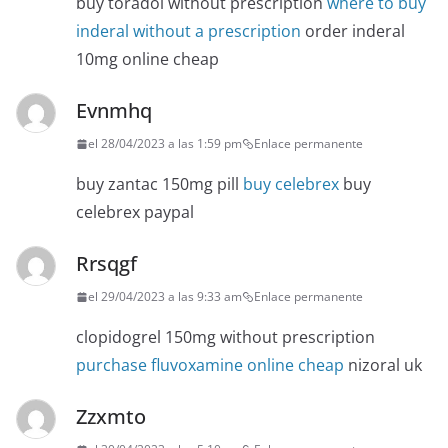
buy toradol without prescription
where to buy
inderal without a prescription
order inderal
10mg online cheap
Evnmhq
el 28/04/2023 a las 1:59 pm
Enlace permanente
buy zantac 150mg pill
buy celebrex
buy
celebrex paypal
Rrsqgf
el 29/04/2023 a las 9:33 am
Enlace permanente
clopidogrel 150mg without prescription
purchase fluvoxamine online cheap
nizoral uk
Zzxmto