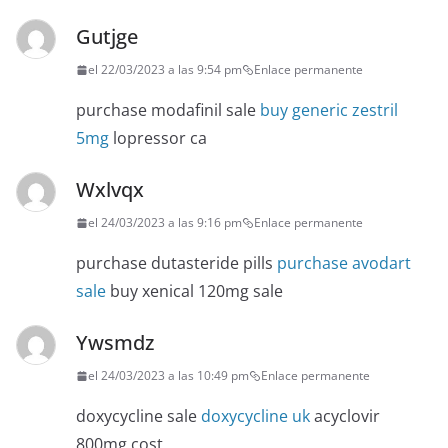
Gutjge
el 22/03/2023 a las 9:54 pm
Enlace permanente
purchase modafinil sale
buy generic zestril
5mg
lopressor ca
Wxlvqx
el 24/03/2023 a las 9:16 pm
Enlace permanente
purchase dutasteride pills
purchase avodart
sale
buy xenical 120mg sale
Ywsmdz
el 24/03/2023 a las 10:49 pm
Enlace permanente
doxycycline sale
doxycycline uk
acyclovir
800mg cost