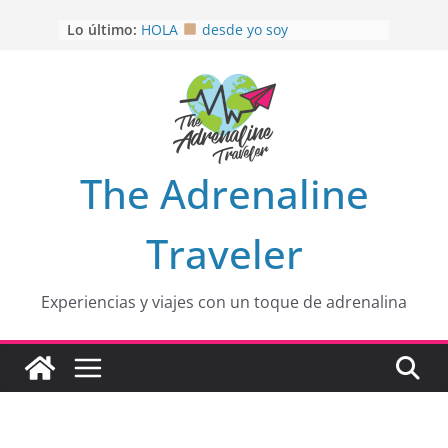
Saltar
Lo último:
HOLA
desde yo soy
al
Aprovechando que Wen tenía que
contenido
venia
EL SENDERO DEL CACAO: Excelente
opción
HOSPEDAJE AL NATURALSHH !!
.
En
OTRA PERSPECTIVA de RÍO EL
The Adrenaline
MULITO!
Traveler
Experiencias y viajes con un toque de adrenalina