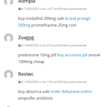
Aompia
el 13/03/2023 a las 3:47 am
Enlace permanente
buy modafinil 200mg sale
brand provigil
200mg
promethazine 25mg cost
Zuagyg
el 14/03/2023 a las 9:16 pm
Enlace permanente
prednisone 10mg pill
buy accutane pill
amoxil
1000mg cheap
Reslwc
el 15/03/2023 a las 7:43 pm
Enlace permanente
buy absorica sale
order deltasone online
ampicillin antibiotic