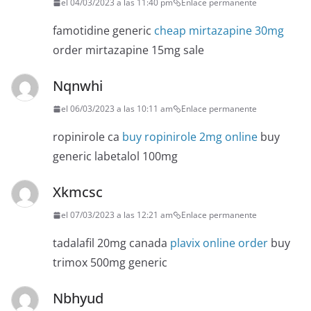
el 04/03/2023 a las 11:40 pm
Enlace permanente
famotidine generic
cheap mirtazapine 30mg
order mirtazapine 15mg sale
Nqnwhi
el 06/03/2023 a las 10:11 am
Enlace permanente
ropinirole ca
buy ropinirole 2mg online
buy
generic labetalol 100mg
Xkmcsc
el 07/03/2023 a las 12:21 am
Enlace permanente
tadalafil 20mg canada
plavix online order
buy
trimox 500mg generic
Nbhyud