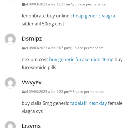
el 08/03/2023 a las 12:21 am
Enlace permanente
fenofibrate buy online
cheap generic viagra
sildenafil 50mg cost
Dsmlpz
el 08/03/2023 a las 2:07 pm
Enlace permanente
nexium cost
buy generic furosemide 40mg
buy
furosemide pills
Vwvyev
el 09/03/2023 a las 1:23 pm
Enlace permanente
buy cialis 5mg generic
tadalafil next day
female
viagra cvs
Lrzvms