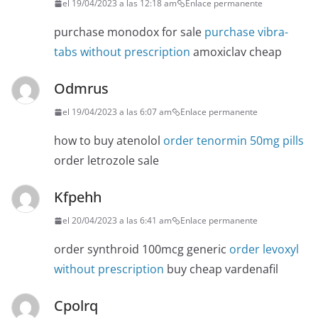
el 19/04/2023 a las 12:18 am
Enlace permanente
purchase monodox for sale
purchase vibra-
tabs without prescription
amoxiclav cheap
Odmrus
el 19/04/2023 a las 6:07 am
Enlace permanente
how to buy atenolol
order tenormin 50mg pills
order letrozole sale
Kfpehh
el 20/04/2023 a las 6:41 am
Enlace permanente
order synthroid 100mcg generic
order levoxyl
without prescription
buy cheap vardenafil
Cpolrq