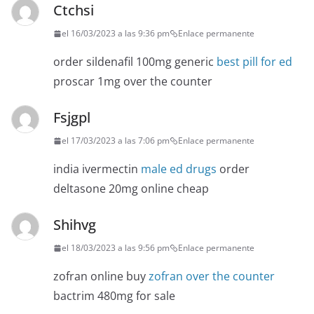
Ctchsi
el 16/03/2023 a las 9:36 pm
Enlace permanente
order sildenafil 100mg generic
best pill for ed
proscar 1mg over the counter
Fsjgpl
el 17/03/2023 a las 7:06 pm
Enlace permanente
india ivermectin
male ed drugs
order
deltasone 20mg online cheap
Shihvg
el 18/03/2023 a las 9:56 pm
Enlace permanente
zofran online buy
zofran over the counter
bactrim 480mg for sale