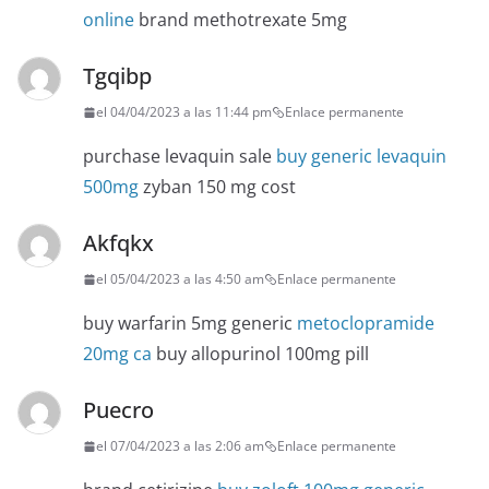
online
brand methotrexate 5mg
Tgqibp
el 04/04/2023 a las 11:44 pm
Enlace permanente
purchase levaquin sale
buy generic levaquin
500mg
zyban 150 mg cost
Akfqkx
el 05/04/2023 a las 4:50 am
Enlace permanente
buy warfarin 5mg generic
metoclopramide
20mg ca
buy allopurinol 100mg pill
Puecro
el 07/04/2023 a las 2:06 am
Enlace permanente