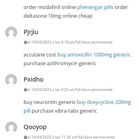
order modafinil online
phenergan pills
order
deltasone 10mg online cheap
Pjrjiu
el 14/04/2023 a las 4:18 pm
Enlace permanente
accutane cost
buy amoxicillin 1000mg generic
purchase azithromycin generic
Pxidho
el 15/04/2023 a las 5:22 am
Enlace permanente
buy neurontin generic
buy doxycycline 200mg
pill
purchase vibra-tabs generic
Qooyop
el 16/04/2023 a las 11:36 am
Enlace permanente