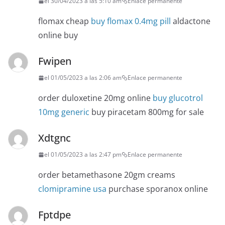
el 30/04/2023 a las 5:10 am
Enlace permanente
flomax cheap
buy flomax 0.4mg pill
aldactone
online buy
Fwipen
el 01/05/2023 a las 2:06 am
Enlace permanente
order duloxetine 20mg online
buy glucotrol
10mg generic
buy piracetam 800mg for sale
Xdtgnc
el 01/05/2023 a las 2:47 pm
Enlace permanente
order betamethasone 20gm creams
clomipramine usa
purchase sporanox online
Fptdpe