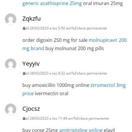
generic azathioprine 25mg
oral imuran 25mg
Zqkzfu
el 26/02/2023 a las 5:50 am
Enlace permanente
order digoxin 250 mg for sale
molnupiravir 200
mg brand
buy molnunat 200 mg pills
Yeyyiv
el 28/02/2023 a las 9:32 am
Enlace permanente
buy amoxicillin 1000mg online
stromectol 3mg
price
ivermectin oral
Cjocsz
el 28/02/2023 a las 11:49 am
Enlace permanente
buy coreg 25mg
amitriptyline online
elavil