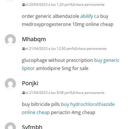
el 20/04/2023 a las 1:20 pm
Enlace permanente
order generic albendazole
abilify ca
buy
medroxyprogesterone 10mg online cheap
Mhabqm
el 21/04/2023 a las 12:50 pm
Enlace permanente
glucophage without prescription
buy generic
lipitor
amlodipine 5mg for sale
Ponjki
el 21/04/2023 a las 8:08 pm
Enlace permanente
buy biltricide pills
buy hydrochlorothiazide
online cheap
periactin 4mg cheap
Svfmbh