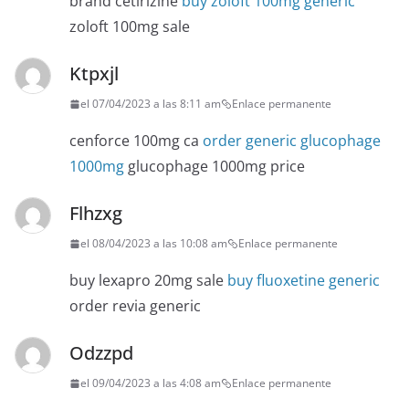
brand cetirizine
buy zoloft 100mg generic
zoloft 100mg sale
Ktpxjl
el 07/04/2023 a las 8:11 am
Enlace permanente
cenforce 100mg ca
order generic glucophage
1000mg
glucophage 1000mg price
Flhzxg
el 08/04/2023 a las 10:08 am
Enlace permanente
buy lexapro 20mg sale
buy fluoxetine generic
order revia generic
Odzzpd
el 09/04/2023 a las 4:08 am
Enlace permanente