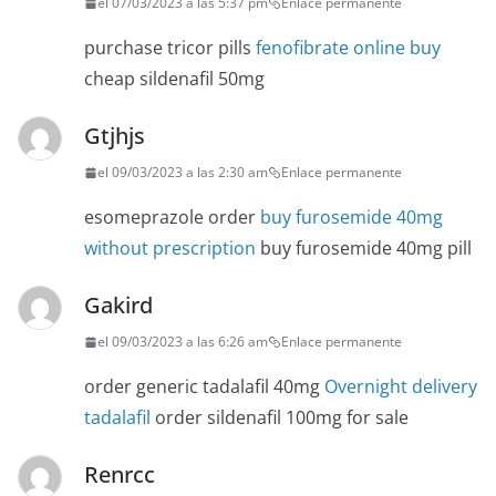
el 07/03/2023 a las 5:37 pm
Enlace permanente
purchase tricor pills
fenofibrate online buy
cheap sildenafil 50mg
Gtjhjs
el 09/03/2023 a las 2:30 am
Enlace permanente
esomeprazole order
buy furosemide 40mg
without prescription
buy furosemide 40mg pill
Gakird
el 09/03/2023 a las 6:26 am
Enlace permanente
order generic tadalafil 40mg
Overnight delivery
tadalafil
order sildenafil 100mg for sale
Renrcc