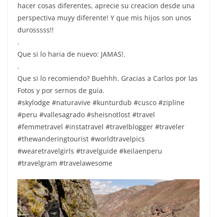
hacer cosas diferentes, aprecie su creacion desde una
perspectiva muyy diferente! Y que mis hijos son unos
durosssss!!
.
Que si lo haria de nuevo: JAMAS!.
.
Que si lo recomiendo? Buehhh. Gracias a Carlos por las
Fotos y por sernos de guia.
#skylodge #naturavive #kunturdub #cusco #zipline
#peru #vallesagrado #sheisnotlost #travel
#femmetravel #instatravel #travelblogger #traveler
#thewanderingtourist #worldtravelpics
#wearetravelgirls #travelguide #keilaenperu
#travelgram #travelawesome