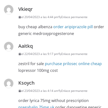
Vkieqr
el 20/04/2023 a las 4:44 pm
Enlace permanente
buy cheap albenza
order aripiprazole pill
order
generic medroxyprogesterone
Aaitkq
el 22/04/2023 a las 9:17 pm
Enlace permanente
zestril for sale
purchase prilosec online cheap
lopressor 100mg cost
Ksoych
el 23/04/2023 a las 4:14 am
Enlace permanente
order lyrica 75mg without prescription
pregabalin 75mg uk
order dapoxetine generic