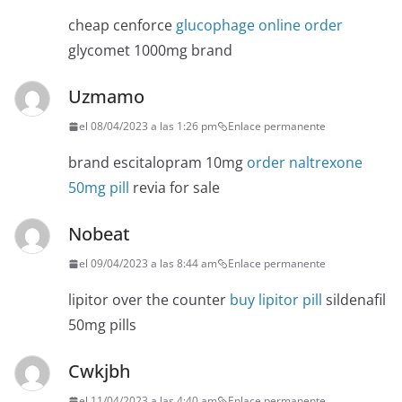
cheap cenforce
glucophage online order
glycomet 1000mg brand
Uzmamo
el 08/04/2023 a las 1:26 pm
Enlace permanente
brand escitalopram 10mg
order naltrexone
50mg pill
revia for sale
Nobeat
el 09/04/2023 a las 8:44 am
Enlace permanente
lipitor over the counter
buy lipitor pill
sildenafil
50mg pills
Cwkjbh
el 11/04/2023 a las 4:40 am
Enlace permanente