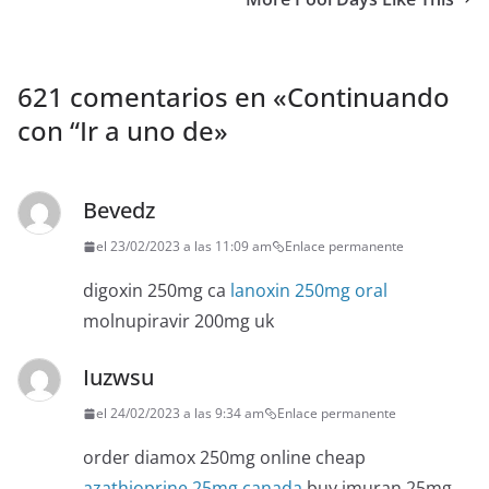
621 comentarios en «
Continuando
con “Ir a uno de
»
Bevedz
el 23/02/2023 a las 11:09 am
Enlace permanente
digoxin 250mg ca
lanoxin 250mg oral
molnupiravir 200mg uk
Iuzwsu
el 24/02/2023 a las 9:34 am
Enlace permanente
order diamox 250mg online cheap
azathioprine 25mg canada
buy imuran 25mg