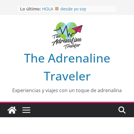
Saltar
OTRA PERSPECTIVA de RÍO EL
Lo último:
MULITO!
al
HOLA
desde yo soy
contenido
Aprovechando que Wen tenía que
venia
EL SENDERO DEL CACAO: Excelente
opción
HOSPEDAJE AL NATURALSHH !!
.
En
The Adrenaline
Traveler
Experiencias y viajes con un toque de adrenalina