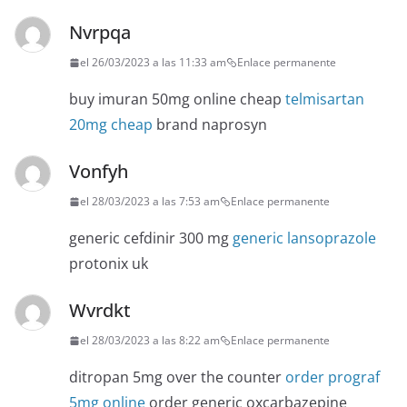
Nvrpqa
el 26/03/2023 a las 11:33 am
Enlace permanente
buy imuran 50mg online cheap
telmisartan
20mg cheap
brand naprosyn
Vonfyh
el 28/03/2023 a las 7:53 am
Enlace permanente
generic cefdinir 300 mg
generic lansoprazole
protonix uk
Wvrdkt
el 28/03/2023 a las 8:22 am
Enlace permanente
ditropan 5mg over the counter
order prograf
5mg online
order generic oxcarbazepine