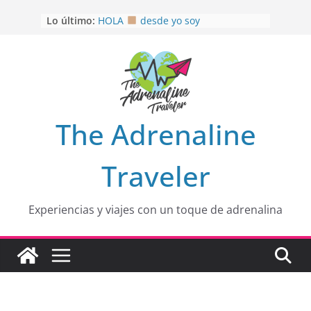
Saltar
Lo último:
HOLA
desde yo soy
al
Aprovechando que Wen tenía que
contenido
venia
EL SENDERO DEL CACAO: Excelente
opción
HOSPEDAJE AL NATURALSHH !!
.
En
OTRA PERSPECTIVA de RÍO EL
The Adrenaline
MULITO!
Traveler
Experiencias y viajes con un toque de adrenalina