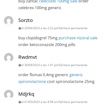
buy zantac
celecoxib 100mg sale
order
celebrex 100mg generic
Sorzto
el 29/04/2023 a las 2:22 pm
Enlace permanente
buy clopidogrel 75mg
purchase nizoral sale
order ketoconazole 200mg pills
Rwdmvt
el 30/04/2023 a las 1:41 pm
Enlace permanente
order flomax 0.4mg generic
generic
spironolactone
cost spironolactone 25mg
Mdjrkq
el 01/05/2023 a las 8:58 am
Enlace permanente