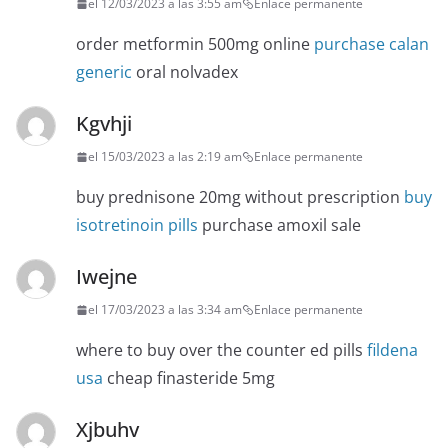
el 12/03/2023 a las 3:55 am
Enlace permanente
order metformin 500mg online
purchase calan
generic
oral nolvadex
Kgvhji
el 15/03/2023 a las 2:19 am
Enlace permanente
buy prednisone 20mg without prescription
buy
isotretinoin pills
purchase amoxil sale
Iwejne
el 17/03/2023 a las 3:34 am
Enlace permanente
where to buy over the counter ed pills
fildena
usa
cheap finasteride 5mg
Xjbuhv