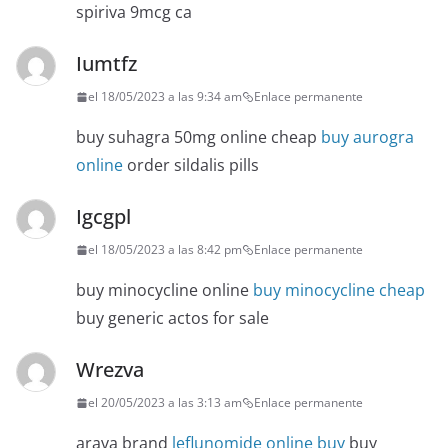
spiriva 9mcg ca
Iumtfz
el 18/05/2023 a las 9:34 am
Enlace permanente
buy suhagra 50mg online cheap
buy aurogra
online
order sildalis pills
Igcgpl
el 18/05/2023 a las 8:42 pm
Enlace permanente
buy minocycline online
buy minocycline cheap
buy generic actos for sale
Wrezva
el 20/05/2023 a las 3:13 am
Enlace permanente
arava brand
leflunomide online buy
buy