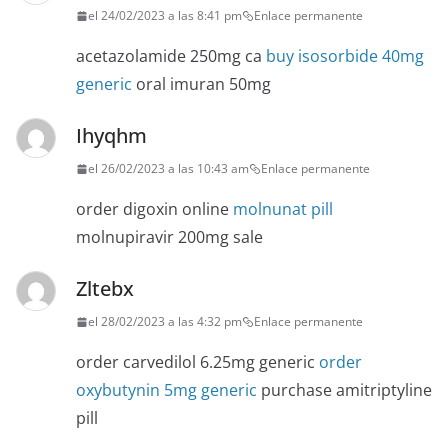
el 24/02/2023 a las 8:41 pm
Enlace permanente
acetazolamide 250mg ca
buy isosorbide 40mg
generic
oral imuran 50mg
Ihyqhm
el 26/02/2023 a las 10:43 am
Enlace permanente
order digoxin online
molnunat pill
molnupiravir 200mg sale
Zltebx
el 28/02/2023 a las 4:32 pm
Enlace permanente
order carvedilol 6.25mg generic
order
oxybutynin 5mg generic
purchase amitriptyline
pill