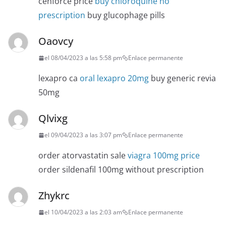
cenforce price
buy chloroquine no
prescription
buy glucophage pills
Oaovcy
el 08/04/2023 a las 5:58 pm
Enlace permanente
lexapro ca
oral lexapro 20mg
buy generic revia
50mg
Qlvixg
el 09/04/2023 a las 3:07 pm
Enlace permanente
order atorvastatin sale
viagra 100mg price
order sildenafil 100mg without prescription
Zhykrc
el 10/04/2023 a las 2:03 am
Enlace permanente