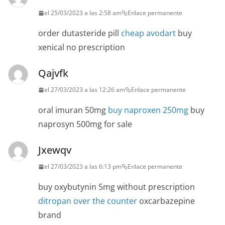
el 25/03/2023 a las 2:58 am
Enlace permanente
order dutasteride pill
cheap avodart
buy
xenical no prescription
Qajvfk
el 27/03/2023 a las 12:26 am
Enlace permanente
oral imuran 50mg
buy naproxen 250mg
buy
naprosyn 500mg for sale
Jxewqv
el 27/03/2023 a las 6:13 pm
Enlace permanente
buy oxybutynin 5mg without prescription
ditropan over the counter
oxcarbazepine
brand