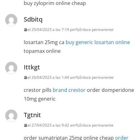
buy zyloprim online cheap
Sdbitq
el 25/04/2023 a las 7:19 pm
Enlace permanente
losartan 25mg ca
buy generic losartan online
topamax online
Ittkgt
el 26/04/2023 a las 1:44 am
Enlace permanente
crestor pills
brand crestor
order domperidone
10mg generic
Tgtnit
el 27/04/2023 a las 9:42 am
Enlace permanente
order sumatriptan 25mg online cheap
order