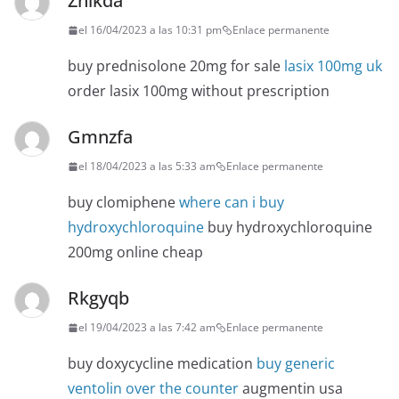
Znlkda
el 16/04/2023 a las 10:31 pm
Enlace permanente
buy prednisolone 20mg for sale
lasix 100mg uk
order lasix 100mg without prescription
Gmnzfa
el 18/04/2023 a las 5:33 am
Enlace permanente
buy clomiphene
where can i buy
hydroxychloroquine
buy hydroxychloroquine
200mg online cheap
Rkgyqb
el 19/04/2023 a las 7:42 am
Enlace permanente
buy doxycycline medication
buy generic
ventolin over the counter
augmentin usa