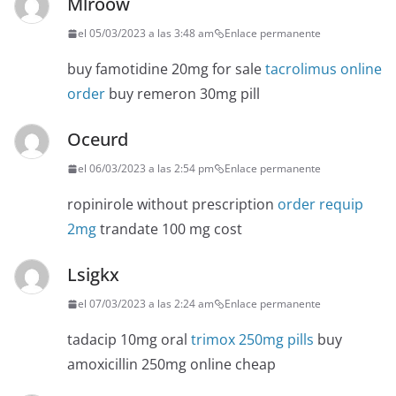
Mlroow
el 05/03/2023 a las 3:48 am
Enlace permanente
buy famotidine 20mg for sale
tacrolimus online
order
buy remeron 30mg pill
Oceurd
el 06/03/2023 a las 2:54 pm
Enlace permanente
ropinirole without prescription
order requip
2mg
trandate 100 mg cost
Lsigkx
el 07/03/2023 a las 2:24 am
Enlace permanente
tadacip 10mg oral
trimox 250mg pills
buy
amoxicillin 250mg online cheap