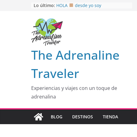
OTRA PERSPECTIVA de RÍO EL
Saltar
Lo último:
MULITO!
al
HOLA
desde yo soy
Aprovechando que Wen tenía que
contenido
venia
EL SENDERO DEL CACAO: Excelente
opción
HOSPEDAJE AL NATURALSHH !!
.
The Adrenaline
En
Traveler
Experiencias y viajes con un toque de
adrenalina
BLOG
DESTINOS
TIENDA