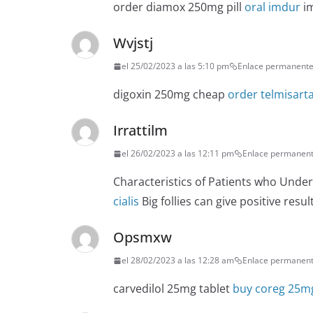
order diamox 250mg pill
oral imdur
im
Wvjstj
el 25/02/2023 a las 5:10 pm
Enlace permanent
digoxin 250mg cheap
order telmisarta
Irrattilm
el 26/02/2023 a las 12:11 pm
Enlace permanen
Characteristics of Patients who Unde
cialis
Big follies can give positive resul
Opsmxw
el 28/02/2023 a las 12:28 am
Enlace permanen
carvedilol 25mg tablet
buy coreg 25m