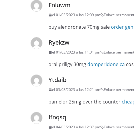
Fnluwm
el 01/03/2023 a las 12:09 pm
Enlace permanen
buy alendronate 70mg sale
order gen
Ryekzw
el 01/03/2023 a las 11:01 pm
Enlace permanen
oral priligy 30mg
domperidone ca
cos
Ytdaib
el 03/03/2023 a las 12:21 am
Enlace permanen
pamelor 25mg over the counter
chea
Ifnqsq
el 04/03/2023 a las 12:37 pm
Enlace permanen