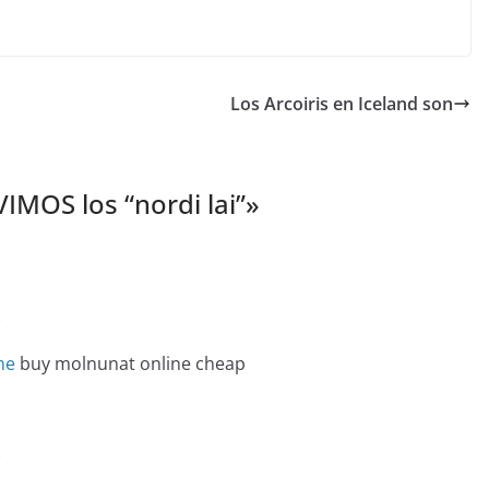
Los Arcoiris en Iceland son
IMOS los “nordi lai”
»
e
ne
buy molnunat online cheap
e