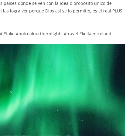
s paises donde se ven con la idea o proposito unico de
si las logra ver porque Dios asi se lo permitio, es el real PLUS!
ai #fake #notrealnorthernlights #travel #keilaeniceland