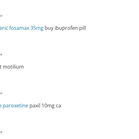
te
eric fosamax 35mg
buy ibuprofen pill
te
t motilium
te
p paroxetine
paxil 10mg ca
te