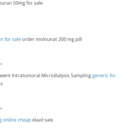
uran 50mg for sale
e
n for sale
order molnunat 200 mg pill
te
rwent Intratumoral Microdialysis Sampling
generic for
ts
te
g online cheap
elavil sale