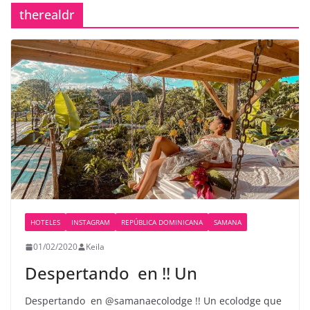
therealdr
HOTELES
INSTAGRAM
REPÚBLICA DOMINICANA
SAMANA
01/02/2020
Keila
Despertando ️ en !! Un
Despertando ️ en @samanaecolodge !! Un ecolodge que