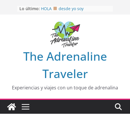
Saltar
Lo último:
HOLA
desde yo soy
al
Aprovechando que Wen tenía que
contenido
venia
EL SENDERO DEL CACAO: Excelente
opción
HOSPEDAJE AL NATURALSHH !!
.
En
OTRA PERSPECTIVA de RÍO EL
The Adrenaline
MULITO!
Traveler
Experiencias y viajes con un toque de adrenalina