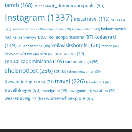
iamtb
(168)
ig_dominicanrepublic
(95)
iceland
(44)
Instagram
(1337)
instatravel
(115)
keilaeats
keilaenmexico
(51)
keilaeniceland
(43)
keilaencolombia
(39)
keilaendubai
(39)
keilaenrd
keilaenpuntacana
(87)
(66)
keilaennewyork
(56)
(119)
keilavisitshotels
(126)
keilaensamana
(48)
mexico
(42)
puntacana
(79)
newyork
(49)
nyc
(44)
peru
(41)
republicadominicana
(109)
santodomingo
(56)
sheisnotlost
(236)
tbt
(68)
thetravelwoman
(39)
travel
(226)
thewanderingtourist
(71)
traveladdict
(42)
travelblogger
(90)
travelgram
(49)
vacation
(56)
travelguide
(44)
womenwhoexplore
(96)
wearetravelgirls
(69)